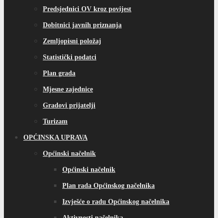
Predsjednici OV kroz povijest
Dobitnici javnih priznanja
Zemljopisni položaj
Statistički podatci
Plan grada
Mjesne zajednice
Gradovi prijatelji
Turizam
OPĆINSKA UPRAVA
Općinski načelnik
Općinski načelnik
Plan rada Općinskog načelnika
Izvješće o radu Općinskog načelnika
Aktivnosti načelnika