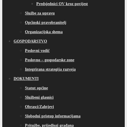
Predsjednici OV kroz povijest
Službe za upravu
Općinski pravobranitelj
Organizacijska shema
GOSPODARSTVO
Poslovni vodič
Poslovno – gospodarske zone
Integrirana strategija razvoja
DOKUMENTI
Statut općine
Službeni glasnici
Obrasci/Zahtjevi
Slobodni pristup informacijama
Pritužbe, prijedlozi građana