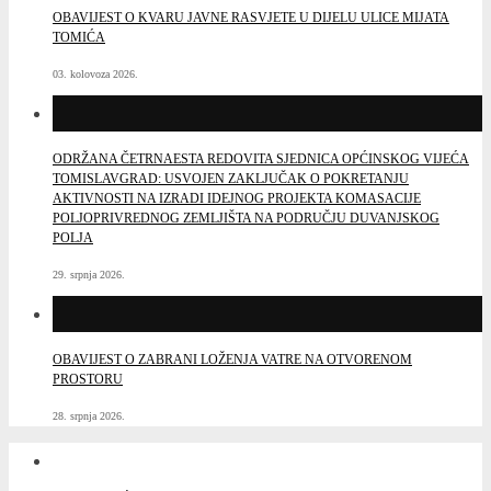
OBAVIJEST O KVARU JAVNE RASVJETE U DIJELU ULICE MIJATA
TOMIĆA
03. kolovoza 2026.
ODRŽANA ČETRNAESTA REDOVITA SJEDNICA OPĆINSKOG VIJEĆA
TOMISLAVGRAD: USVOJEN ZAKLJUČAK O POKRETANJU
AKTIVNOSTI NA IZRADI IDEJNOG PROJEKTA KOMASACIJE
POLJOPRIVREDNOG ZEMLJIŠTA NA PODRUČJU DUVANJSKOG
POLJA
29. srpnja 2026.
OBAVIJEST O ZABRANI LOŽENJA VATRE NA OTVORENOM
PROSTORU
28. srpnja 2026.