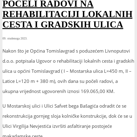
POČELI RADOVI NA
REHABILITACIJI LOKALNIH
CESTA I GRADSKIH ULICA
09. studenoga 2023.
Nakon što je Općina Tomislavgrad s poduzećem Livnoputovi
d.o.o. potpisala Ugovor o rehabilitaciji lokalnih cesta i gradskih
ulica u općini Tomislavgrad ( I – Mostarska ulica L=450 m, II –
Latice L=120 m + 380 m), ovih dana su počeli radovi, a
ukupna vrijednost ugovorenih iznosi 169.065,00 KM.
U Mostarskoj ulici i Ulici Safvet bega Bašagića odradit će se
rekonstrukcija gornjeg sloja kolničke konstrukcije, dok će se u
Ulici Virgilija Nevjestića izvršiti asfaltiranje postojeće
makadamske ceste.