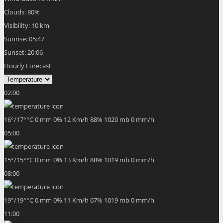
Clouds:
80%
Visibility:
10 km
Sunrise:
05:47
Sunset:
20:06
Hourly Forecast
02:00
16
°
/
17
°
°C
0 mm
0%
12 Km/h
88%
1020 mb
0 mm/h
05:00
15
°
/
15
°
°C
0 mm
0%
13 Km/h
88%
1019 mb
0 mm/h
08:00
19
°
/
19
°
°C
0 mm
0%
11 Km/h
67%
1019 mb
0 mm/h
11:00