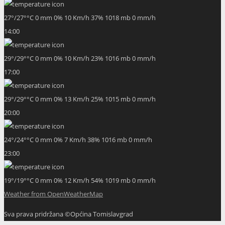
27
°
/
27
°
°C
0 mm
0%
10 Km/h
37%
1018 mb
0 mm/h
14:00
29
°
/
29
°
°C
0 mm
0%
10 Km/h
23%
1016 mb
0 mm/h
17:00
29
°
/
29
°
°C
0 mm
0%
13 Km/h
25%
1015 mb
0 mm/h
20:00
24
°
/
24
°
°C
0 mm
0%
7 Km/h
38%
1016 mb
0 mm/h
23:00
19
°
/
19
°
°C
0 mm
0%
12 Km/h
54%
1019 mb
0 mm/h
Weather from OpenWeatherMap
Sva prava pridržana ©Općina Tomislavgrad