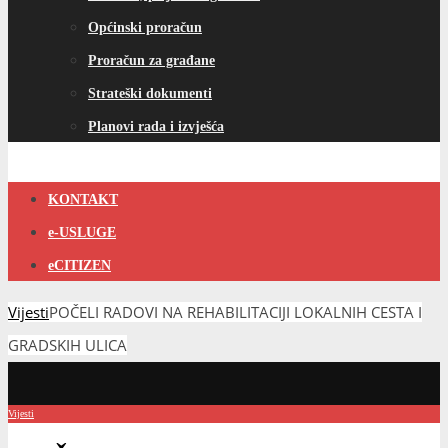
Općinski proračun
Proračun za građane
Strateški dokumenti
Planovi rada i izvješća
KONTAKT
e-USLUGE
eCITIZEN
Vijesti
POČELI RADOVI NA REHABILITACIJI LOKALNIH CESTA I
GRADSKIH ULICA
Vijesti