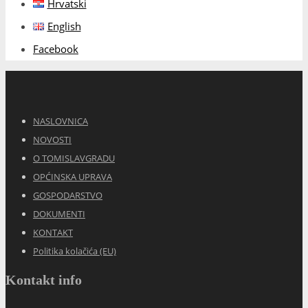
Hrvatski
English
Facebook
NASLOVNICA
NOVOSTI
O TOMISLAVGRADU
OPĆINSKA UPRAVA
GOSPODARSTVO
DOKUMENTI
KONTAKT
Politika kolačića (EU)
Kontakt info