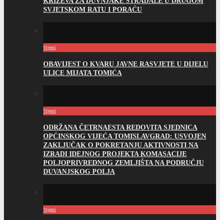
KRIŽEVA ZA DUVNJAKE STRADALE U DRUGOM
SVJETSKOM RATU I PORAĆU
Vijesti
OBAVIJEST O KVARU JAVNE RASVJETE U DIJELU
ULICE MIJATA TOMIĆA
Vijesti
ODRŽANA ČETRNAESTA REDOVITA SJEDNICA
OPĆINSKOG VIJEĆA TOMISLAVGRAD: USVOJEN
ZAKLJUČAK O POKRETANJU AKTIVNOSTI NA
IZRADI IDEJNOG PROJEKTA KOMASACIJE
POLJOPRIVREDNOG ZEMLJIŠTA NA PODRUČJU
DUVANJSKOG POLJA
Vijesti