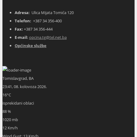
Adresa:
Ulica Mijata Tomića 120
Telefon:
+387 34 356-400
Fax:
+387 34 356-444
E-mail:
opcina.tg@tel.net.ba
Općinske službe
Tomislavgrad, BA
23:41,
08. kolovoza 2026.
16
°C
isprekidani oblaci
88 %
1020 mb
12 Km/h
Wind Gust:
13 Km/h