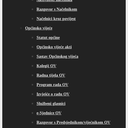
Razgovor s Načelnikom
Načelnici kroz povijest
Općinsko vijeće
Statut općine
Općinsko vijeće akti
Sastav Općinskog vijeća
Kolegij OV
Radna tijela OV
Program rada OV
Izvješće o radu OV
Službeni glasnici
e-Sjednice OV
Razgovor s Predsjednikom/vijećnikom OV