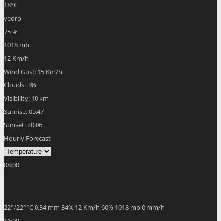
18
°C
vedro
75 %
1018 mb
12 Km/h
Wind Gust:
15 Km/h
Clouds:
3%
Visibility:
10 km
Sunrise:
05:47
Sunset:
20:06
Hourly Forecast
08:00
22
°
/
22
°
°C
0.34 mm
34%
12 Km/h
60%
1018 mb
0 mm/h
11:00