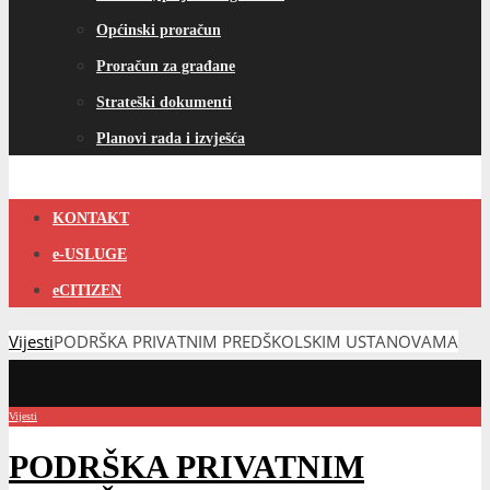
Općinski proračun
Proračun za građane
Strateški dokumenti
Planovi rada i izvješća
KONTAKT
e-USLUGE
eCITIZEN
Vijesti
PODRŠKA PRIVATNIM PREDŠKOLSKIM USTANOVAMA
Vijesti
PODRŠKA PRIVATNIM