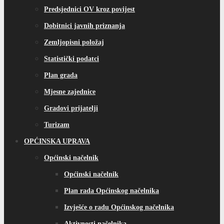
Predsjednici OV kroz povijest
Dobitnici javnih priznanja
Zemljopisni položaj
Statistički podatci
Plan grada
Mjesne zajednice
Gradovi prijatelji
Turizam
OPĆINSKA UPRAVA
Općinski načelnik
Općinski načelnik
Plan rada Općinskog načelnika
Izvješće o radu Općinskog načelnika
Aktivnosti načelnika