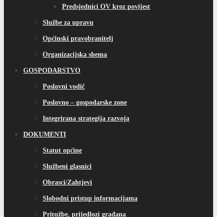
Predsjednici OV kroz povijest
Službe za upravu
Općinski pravobranitelj
Organizacijska shema
GOSPODARSTVO
Poslovni vodič
Poslovno – gospodarske zone
Integrirana strategija razvoja
DOKUMENTI
Statut općine
Službeni glasnici
Obrasci/Zahtjevi
Slobodni pristup informacijama
Pritužbe, prijedlozi građana