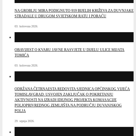
NA GROBLJU MIRA PODIGNUTO 919 BIJELIH KRIŽEVA ZA DUVNJAKE
STRADALE U DRUGOM SVJETSKOM RATU I PORAĆU
03. kolovoza 2026.
OBAVIJEST O KVARU JAVNE RASVJETE U DIJELU ULICE MIJATA
TOMIĆA
03. kolovoza 2026.
ODRŽANA ČETRNAESTA REDOVITA SJEDNICA OPĆINSKOG VIJEĆA
TOMISLAVGRAD: USVOJEN ZAKLJUČAK O POKRETANJU
AKTIVNOSTI NA IZRADI IDEJNOG PROJEKTA KOMASACIJE
POLJOPRIVREDNOG ZEMLJIŠTA NA PODRUČJU DUVANJSKOG
POLJA
29. srpnja 2026.