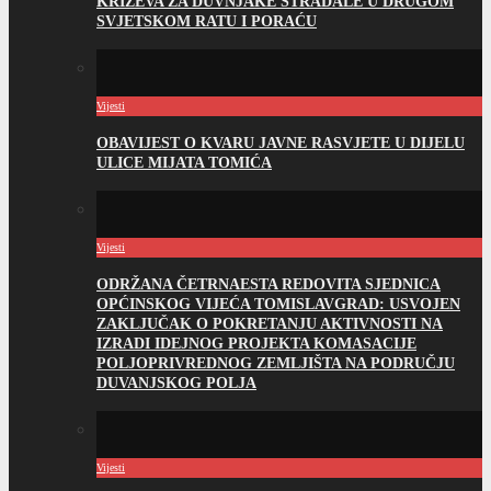
KRIŽEVA ZA DUVNJAKE STRADALE U DRUGOM
SVJETSKOM RATU I PORAĆU
Vijesti
OBAVIJEST O KVARU JAVNE RASVJETE U DIJELU
ULICE MIJATA TOMIĆA
Vijesti
ODRŽANA ČETRNAESTA REDOVITA SJEDNICA
OPĆINSKOG VIJEĆA TOMISLAVGRAD: USVOJEN
ZAKLJUČAK O POKRETANJU AKTIVNOSTI NA
IZRADI IDEJNOG PROJEKTA KOMASACIJE
POLJOPRIVREDNOG ZEMLJIŠTA NA PODRUČJU
DUVANJSKOG POLJA
Vijesti