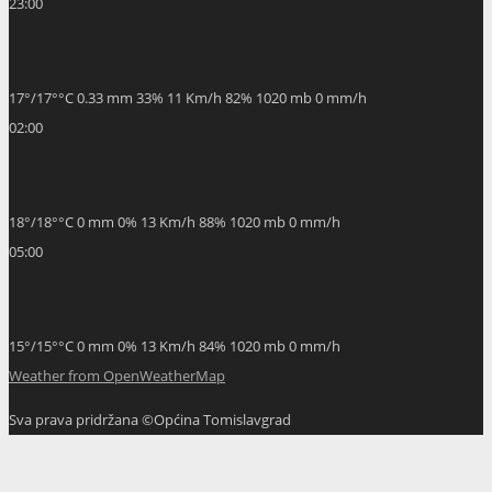
23:00
17
°
/
17
°
°C
0.33 mm
33%
11 Km/h
82%
1020 mb
0 mm/h
02:00
18
°
/
18
°
°C
0 mm
0%
13 Km/h
88%
1020 mb
0 mm/h
05:00
15
°
/
15
°
°C
0 mm
0%
13 Km/h
84%
1020 mb
0 mm/h
Weather from OpenWeatherMap
Sva prava pridržana ©Općina Tomislavgrad