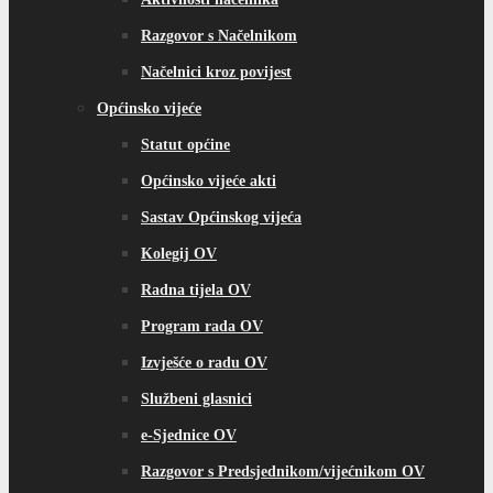
Razgovor s Načelnikom
Načelnici kroz povijest
Općinsko vijeće
Statut općine
Općinsko vijeće akti
Sastav Općinskog vijeća
Kolegij OV
Radna tijela OV
Program rada OV
Izvješće o radu OV
Službeni glasnici
e-Sjednice OV
Razgovor s Predsjednikom/vijećnikom OV