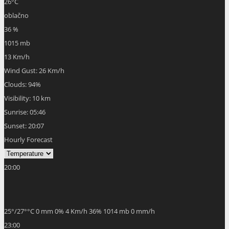
26
°C
oblačno
36 %
1015 mb
13 Km/h
Wind Gust:
26 Km/h
Clouds:
94%
Visibility:
10 km
Sunrise:
05:46
Sunset:
20:07
Hourly Forecast
20:00
25
°
/
27
°
°C
0 mm
0%
4 Km/h
36%
1014 mb
0 mm/h
23:00