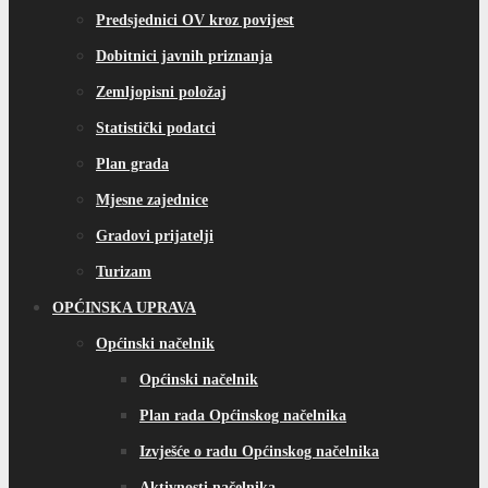
Predsjednici OV kroz povijest
Dobitnici javnih priznanja
Zemljopisni položaj
Statistički podatci
Plan grada
Mjesne zajednice
Gradovi prijatelji
Turizam
OPĆINSKA UPRAVA
Općinski načelnik
Općinski načelnik
Plan rada Općinskog načelnika
Izvješće o radu Općinskog načelnika
Aktivnosti načelnika