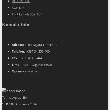
DOKUMENTI
KONTAKT
Politika kolačića (EU)
Kontakt info
Adresa:
Ulica Mijata Tomića 120
Telefon:
+387 34 356-400
Fax:
+387 34 356-444
E-mail:
opcina.tg@tel.net.ba
Općinske službe
Tomislavgrad, BA
18:07,
07. kolovoza 2026.