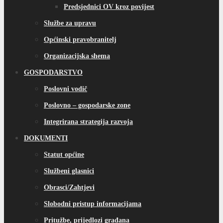
Predsjednici OV kroz povijest
Službe za upravu
Općinski pravobranitelj
Organizacijska shema
GOSPODARSTVO
Poslovni vodič
Poslovno – gospodarske zone
Integrirana strategija razvoja
DOKUMENTI
Statut općine
Službeni glasnici
Obrasci/Zahtjevi
Slobodni pristup informacijama
Pritužbe, prijedlozi građana