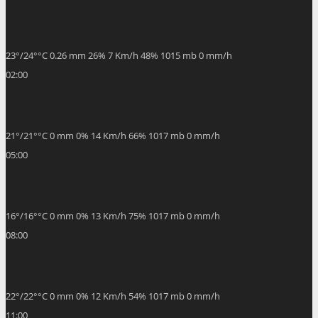
23
°
/
24
°
°C
0.26 mm
26%
7 Km/h
48%
1015 mb
0 mm/h
02:00
21
°
/
21
°
°C
0 mm
0%
14 Km/h
66%
1017 mb
0 mm/h
05:00
16
°
/
16
°
°C
0 mm
0%
13 Km/h
75%
1017 mb
0 mm/h
08:00
22
°
/
22
°
°C
0 mm
0%
12 Km/h
54%
1017 mb
0 mm/h
11:00