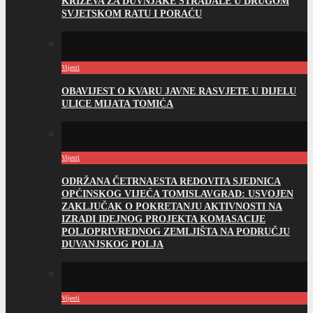
KRIŽEVA ZA DUVNJAKE STRADALE U DRUGOM
SVJETSKOM RATU I PORAĆU
Vijesti
OBAVIJEST O KVARU JAVNE RASVJETE U DIJELU
ULICE MIJATA TOMIĆA
Vijesti
ODRŽANA ČETRNAESTA REDOVITA SJEDNICA
OPĆINSKOG VIJEĆA TOMISLAVGRAD: USVOJEN
ZAKLJUČAK O POKRETANJU AKTIVNOSTI NA
IZRADI IDEJNOG PROJEKTA KOMASACIJE
POLJOPRIVREDNOG ZEMLJIŠTA NA PODRUČJU
DUVANJSKOG POLJA
Vijesti