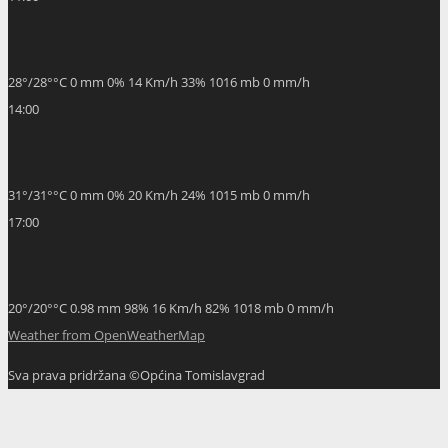
28
°
/
28
°
°C
0 mm
0%
14 Km/h
33%
1016 mb
0 mm/h
14:00
31
°
/
31
°
°C
0 mm
0%
20 Km/h
24%
1015 mb
0 mm/h
17:00
20
°
/
20
°
°C
0.98 mm
98%
16 Km/h
82%
1018 mb
0 mm/h
Weather from OpenWeatherMap
Sva prava pridržana ©Općina Tomislavgrad