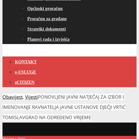
Općinski proračun
Proračun za građane
Strateški dokumenti
Planovi rada i izvješća
KONTAKT
e-USLUGE
eCITIZEN
Obavijest
,
Vijesti
PONOVLJENI JAVNI NATJEČAJ ZA IZBOR I
IMENOVANJE RAVNATELJA JAVNE USTANOVE DJEČJI VRTIĆ
TOMISLAVGRAD NA ODREĐENO VRIJEME
Obavijest
•
Vijesti