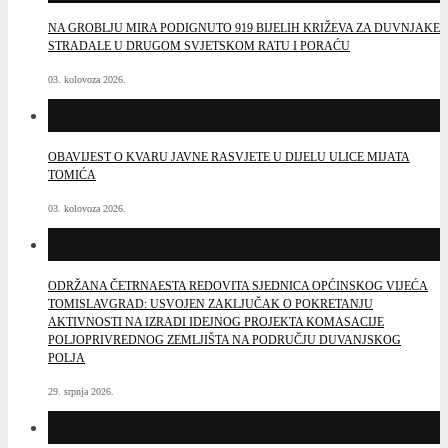
NA GROBLJU MIRA PODIGNUTO 919 BIJELIH KRIŽEVA ZA DUVNJAKE
STRADALE U DRUGOM SVJETSKOM RATU I PORAĆU
03. kolovoza 2026.
OBAVIJEST O KVARU JAVNE RASVJETE U DIJELU ULICE MIJATA
TOMIĆA
03. kolovoza 2026.
ODRŽANA ČETRNAESTA REDOVITA SJEDNICA OPĆINSKOG VIJEĆA
TOMISLAVGRAD: USVOJEN ZAKLJUČAK O POKRETANJU
AKTIVNOSTI NA IZRADI IDEJNOG PROJEKTA KOMASACIJE
POLJOPRIVREDNOG ZEMLJIŠTA NA PODRUČJU DUVANJSKOG
POLJA
29. srpnja 2026.