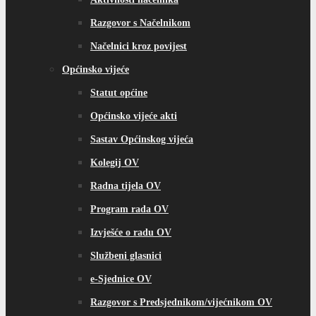
Razgovor s Načelnikom
Načelnici kroz povijest
Općinsko vijeće
Statut općine
Općinsko vijeće akti
Sastav Općinskog vijeća
Kolegij OV
Radna tijela OV
Program rada OV
Izvješće o radu OV
Službeni glasnici
e-Sjednice OV
Razgovor s Predsjednikom/vijećnikom OV