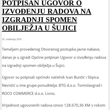
POTPISAN UGOVOR O
IZVOĐENJU RADOVA NA
IZGRADNJI SPOMEN
OBILJEŽJA U ŠUJICI
20. studenoga 2024.
Temeljem provedenog Otvorenog postupka javne nabave,
danas je u zgradi Općine potpisan Ugovor o izvođenju radova
na izgradnji spomen obilježja u Šujici.
Ugovor su potpisali općinski načelnik Ivan Buntić i Stipica
Nevistić u ime grupe ponuditelja: BTG d.o.o. Tomislavgrad i
ROCO COMMERCE d.o.o. Livno.
Vrijednost ugovorenih radova iznosi 128.670,36 KM s rokom