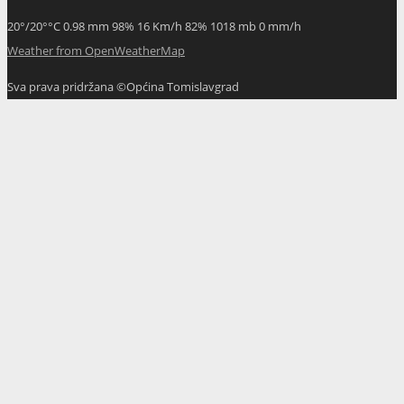
20
°
/
20
°
°C
0.98 mm
98%
16 Km/h
82%
1018 mb
0 mm/h
Weather from OpenWeatherMap
Sva prava pridržana ©Općina Tomislavgrad