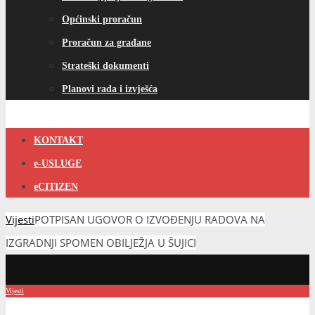
Općinski proračun
Proračun za građane
Strateški dokumenti
Planovi rada i izvješća
KONTAKT
e-USLUGE
eCITIZEN
Vijesti
POTPISAN UGOVOR O IZVOĐENJU RADOVA NA
IZGRADNJI SPOMEN OBILJEŽJA U ŠUJICI
Vijesti