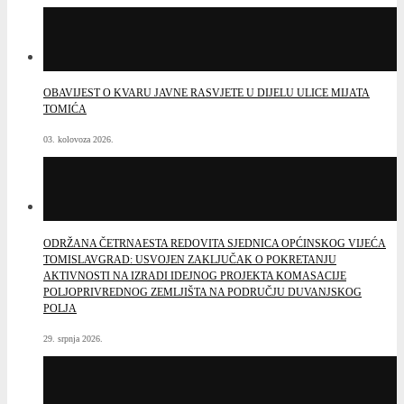
OBAVIJEST O KVARU JAVNE RASVJETE U DIJELU ULICE MIJATA
TOMIĆA
03. kolovoza 2026.
ODRŽANA ČETRNAESTA REDOVITA SJEDNICA OPĆINSKOG VIJEĆA
TOMISLAVGRAD: USVOJEN ZAKLJUČAK O POKRETANJU
AKTIVNOSTI NA IZRADI IDEJNOG PROJEKTA KOMASACIJE
POLJOPRIVREDNOG ZEMLJIŠTA NA PODRUČJU DUVANJSKOG
POLJA
29. srpnja 2026.