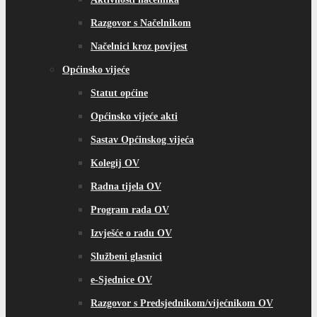
Razgovor s Načelnikom
Načelnici kroz povijest
Općinsko vijeće
Statut općine
Općinsko vijeće akti
Sastav Općinskog vijeća
Kolegij OV
Radna tijela OV
Program rada OV
Izvješće o radu OV
Službeni glasnici
e-Sjednice OV
Razgovor s Predsjednikom/vijećnikom OV