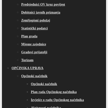
Predsjednici OV kroz povijest
Dobitnici javnih priznanja
Zemljopisni položaj
Statistički podatci
Plan grada
Mjesne zajednice
Gradovi prijatelji
Turizam
OPĆINSKA UPRAVA
Općinski načelnik
Općinski načelnik
Plan rada Općinskog načelnika
Izvješće o radu Općinskog načelnika
Aktivnosti načelnika