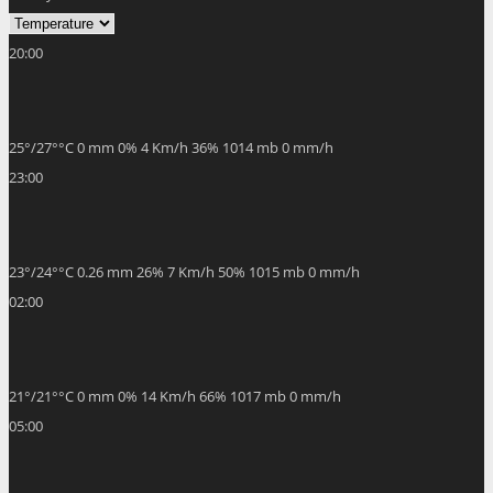
20:00
25
°
/
27
°
°C
0 mm
0%
4 Km/h
36%
1014 mb
0 mm/h
23:00
23
°
/
24
°
°C
0.26 mm
26%
7 Km/h
50%
1015 mb
0 mm/h
02:00
21
°
/
21
°
°C
0 mm
0%
14 Km/h
66%
1017 mb
0 mm/h
05:00