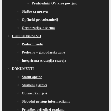
Predsjednici OV kroz povijest
Službe za upravu
Općinski pravobranitelj
Organizacijska shema
GOSPODARSTVO
Poslovni vodič
Poslovno – gospodarske zone
Integrirana strategija razvoja
DOKUMENTI
Statut općine
Službeni glasnici
Obrasci/Zahtjevi
Slobodni pristup informacijama
Pritužbe, prijedlozi građana