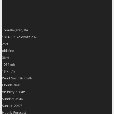
Tomislavgrad, BA
18:06,
07. kolovoza 2026.
25
°C
oblačno
36 %
1014 mb
13 Km/h
Wind Gust:
26 Km/h
Clouds:
94%
Visibility:
10 km
Sunrise:
05:46
Sunset:
20:07
Hourly Forecast