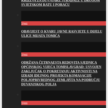
KRIŽEVA ZA DUVNJAKE STRADALE U DRUGOM
SVJETSKOM RATU I PORAĆU
Vijesti
OBAVIJEST O KVARU JAVNE RASVJETE U DIJELU
ULICE MIJATA TOMIĆA
Vijesti
ODRŽANA ČETRNAESTA REDOVITA SJEDNICA
OPĆINSKOG VIJEĆA TOMISLAVGRAD: USVOJEN
ZAKLJUČAK O POKRETANJU AKTIVNOSTI NA
IZRADI IDEJNOG PROJEKTA KOMASACIJE
POLJOPRIVREDNOG ZEMLJIŠTA NA PODRUČJU
DUVANJSKOG POLJA
Vijesti