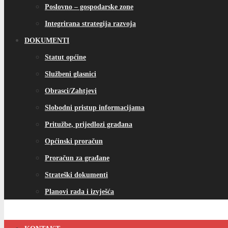
Poslovno – gospodarske zone
Integrirana strategija razvoja
DOKUMENTI
Statut općine
Službeni glasnici
Obrasci/Zahtjevi
Slobodni pristup informacijama
Pritužbe, prijedlozi građana
Općinski proračun
Proračun za građane
Strateški dokumenti
Planovi rada i izvješća