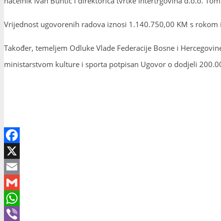
načelnik Ivan Buntić i direktorica tvrtke Intertrgovina d.o.o. Tom
Vrijednost ugovorenih radova iznosi 1.140.750,00 KM s rokom i
Također, temeljem Odluke Vlade Federacije Bosne i Hercegovine o
ministarstvom kulture i sporta potpisan Ugovor o dodjeli 200.0
Facebook
X
Email
Gmail
WhatsApp