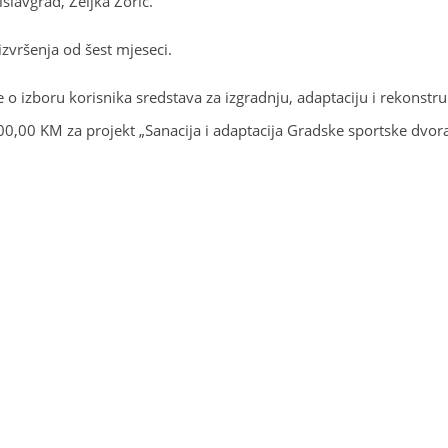
islavgrad, Željka Zorić.
zvršenja od šest mjeseci.
 izboru korisnika sredstava za izgradnju, adaptaciju i rekonstruk
00,00 KM za projekt „Sanacija i adaptacija Gradske sportske dvor