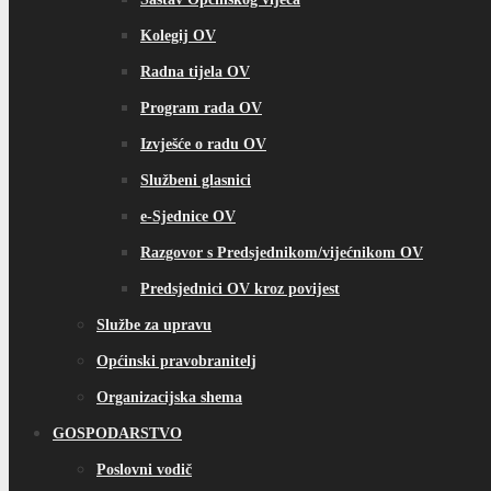
Kolegij OV
Radna tijela OV
Program rada OV
Izvješće o radu OV
Službeni glasnici
e-Sjednice OV
Razgovor s Predsjednikom/vijećnikom OV
Predsjednici OV kroz povijest
Službe za upravu
Općinski pravobranitelj
Organizacijska shema
GOSPODARSTVO
Poslovni vodič