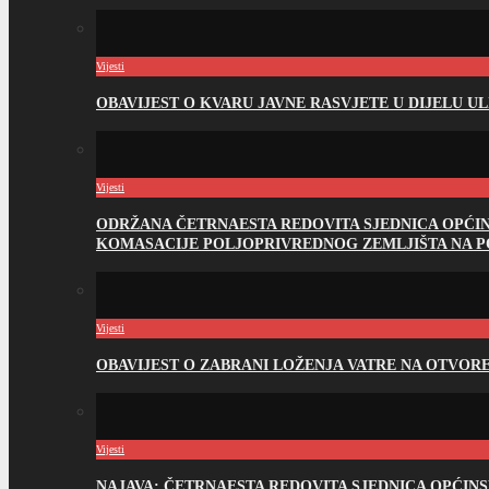
Vijesti
OBAVIJEST O KVARU JAVNE RASVJETE U DIJELU U
Vijesti
ODRŽANA ČETRNAESTA REDOVITA SJEDNICA OPĆI
KOMASACIJE POLJOPRIVREDNOG ZEMLJIŠTA NA 
Vijesti
OBAVIJEST O ZABRANI LOŽENJA VATRE NA OTVO
Vijesti
NAJAVA: ČETRNAESTA REDOVITA SJEDNICA OPĆIN