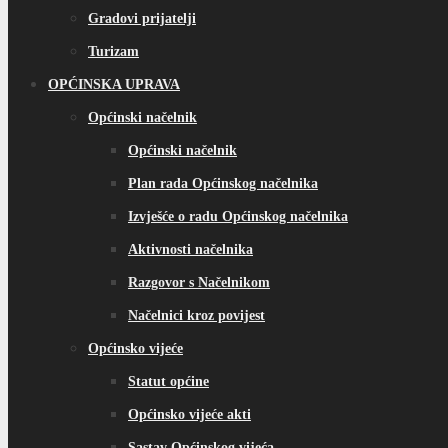
Gradovi prijatelji
Turizam
OPĆINSKA UPRAVA
Općinski načelnik
Općinski načelnik
Plan rada Općinskog načelnika
Izvješće o radu Općinskog načelnika
Aktivnosti načelnika
Razgovor s Načelnikom
Načelnici kroz povijest
Općinsko vijeće
Statut općine
Općinsko vijeće akti
Sastav Općinskog vijeća