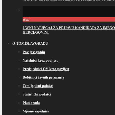
Vijesti
JAVNI NATJEČAJ ZA PRIJAVU KANDIDATA ZA IME
HERCEGOVINI
O TOMISLAVGRADU
Povijest grada
Načelnici kroz povijest
Predsjednici OV kroz povijest
Dobitnici javnih priznanja
Zemljopisni položaj
Statistički podatci
Plan grada
Mjesne zajednice