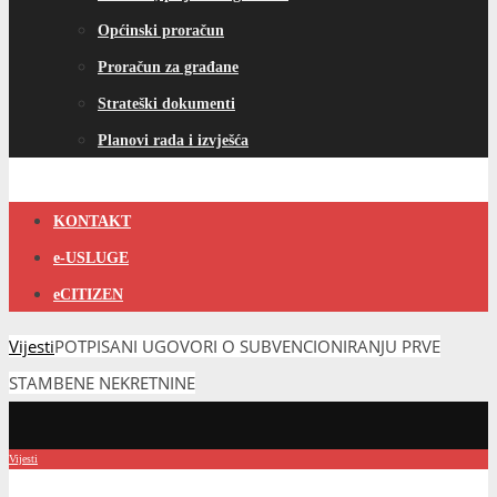
Općinski proračun
Proračun za građane
Strateški dokumenti
Planovi rada i izvješća
KONTAKT
e-USLUGE
eCITIZEN
Vijesti
POTPISANI UGOVORI O SUBVENCIONIRANJU PRVE
STAMBENE NEKRETNINE
Vijesti