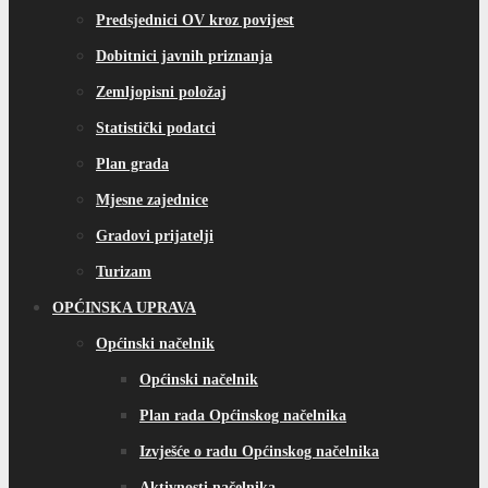
Predsjednici OV kroz povijest
Dobitnici javnih priznanja
Zemljopisni položaj
Statistički podatci
Plan grada
Mjesne zajednice
Gradovi prijatelji
Turizam
OPĆINSKA UPRAVA
Općinski načelnik
Općinski načelnik
Plan rada Općinskog načelnika
Izvješće o radu Općinskog načelnika
Aktivnosti načelnika