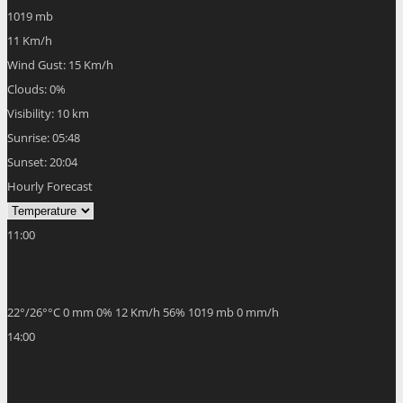
11 Km/h
Wind Gust:
15 Km/h
Clouds:
0%
Visibility:
10 km
Sunrise:
05:48
Sunset:
20:04
Hourly Forecast
11:00
22
°
/
26
°
°C
0 mm
0%
12 Km/h
56%
1019 mb
0 mm/h
14:00
26
°
/
30
°
°C
0 mm
0%
13 Km/h
37%
1017 mb
0 mm/h