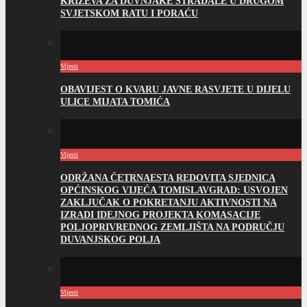
KRIŽEVA ZA DUVNJAKE STRADALE U DRUGOM
SVJETSKOM RATU I PORAĆU
Vijesti
OBAVIJEST O KVARU JAVNE RASVJETE U DIJELU
ULICE MIJATA TOMIĆA
Vijesti
ODRŽANA ČETRNAESTA REDOVITA SJEDNICA
OPĆINSKOG VIJEĆA TOMISLAVGRAD: USVOJEN
ZAKLJUČAK O POKRETANJU AKTIVNOSTI NA
IZRADI IDEJNOG PROJEKTA KOMASACIJE
POLJOPRIVREDNOG ZEMLJIŠTA NA PODRUČJU
DUVANJSKOG POLJA
Vijesti