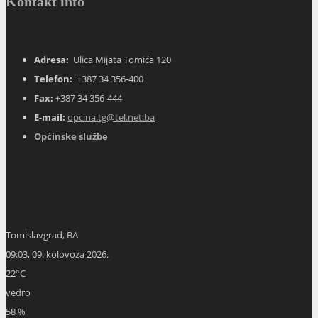
Adresa:
Ulica Mijata Tomića 120
Telefon:
+387 34 356-400
Fax:
+387 34 356-444
E-mail:
opcina.tg@tel.net.ba
Općinske službe
Tomislavgrad, BA
09:03,
09. kolovoza 2026.
22
°C
vedro
58 %
1019 mb