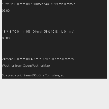
05:00
18
°
/
18
°
°C
0 mm
0%
10 Km/h
53%
1018 mb
0 mm/h
08:00
24
°
/
24
°
°C
0 mm
0%
6 Km/h
37%
1017 mb
0 mm/h
Weather from OpenWeatherMap
Sva prava pridržana ©Općina Tomislavgrad