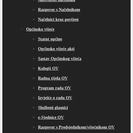
Razgovor s Načelnikom
Načelnici kroz povijest
Općinsko vijeće
Statut općine
Općinsko vijeće akti
Sastav Općinskog vijeća
Kolegij OV
Radna tijela OV
Program rada OV
Izvješće o radu OV
Službeni glasnici
e-Sjednice OV
Razgovor s Predsjednikom/vijećnikom OV