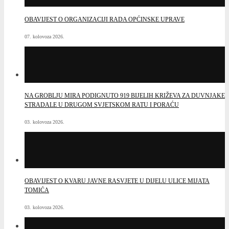
OBAVIJEST O ORGANIZACIJI RADA OPĆINSKE UPRAVE
07. kolovoza 2026.
NA GROBLJU MIRA PODIGNUTO 919 BIJELIH KRIŽEVA ZA DUVNJAKE
STRADALE U DRUGOM SVJETSKOM RATU I PORAĆU
03. kolovoza 2026.
OBAVIJEST O KVARU JAVNE RASVJETE U DIJELU ULICE MIJATA
TOMIĆA
03. kolovoza 2026.
ODRŽANA ČETRNAESTA REDOVITA SJEDNICA OPĆINSKOG VIJEĆA