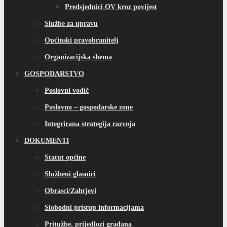
Predsjednici OV kroz povijest
Službe za upravu
Općinski pravobranitelj
Organizacijska shema
GOSPODARSTVO
Poslovni vodič
Poslovno – gospodarske zone
Integrirana strategija razvoja
DOKUMENTI
Statut općine
Službeni glasnici
Obrasci/Zahtjevi
Slobodni pristup informacijama
Pritužbe, prijedlozi građana