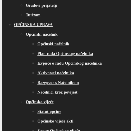
Gradovi prijatelji
Turizam
OPĆINSKA UPRAVA
Općinski načelnik
Općinski načelnik
Plan rada Općinskog načelnika
Izvješće o radu Općinskog načelnika
Aktivnosti načelnika
Razgovor s Načelnikom
Načelnici kroz povijest
Općinsko vijeće
Statut općine
Općinsko vijeće akti
Sastav Općinskog vijeća