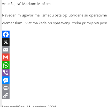
Ante Šujica“ Markom Miočem.
Navedenim ugovorima, između ostalog, utvrđene su operativne m
vremenskim uvjetima kada pri spašavanju treba primijeniti pose
Facebook
X
Email
Gmail
WhatsApp
Viber
Messenger
Print
Copy
Last modified: 11. prosinca 2024.