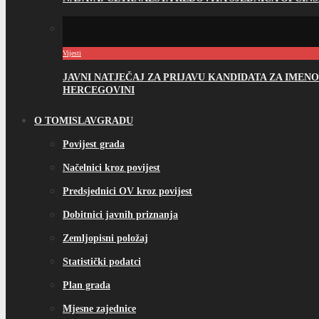
Vijesti
JAVNI NATJEČAJ ZA PRIJAVU KANDIDATA ZA IME
HERCEGOVINI
O TOMISLAVGRADU
Povijest grada
Načelnici kroz povijest
Predsjednici OV kroz povijest
Dobitnici javnih priznanja
Zemljopisni položaj
Statistički podatci
Plan grada
Mjesne zajednice