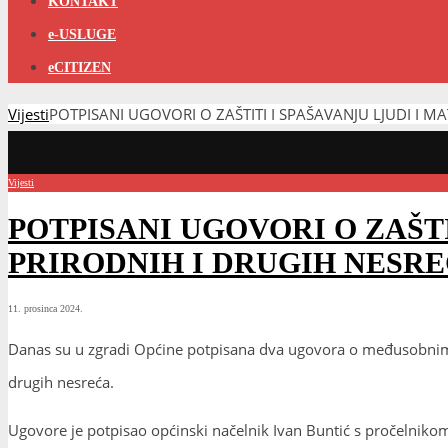
KONTAKT
e-USLUGE
eCITIZEN
Vijesti
POTPISANI UGOVORI O ZAŠTITI I SPAŠAVANJU LJUDI I 
Vijesti
POTPISANI UGOVORI O ZAŠT
PRIRODNIH I DRUGIH NESR
11. prosinca 2024.
Danas su u zgradi Općine potpisana dva ugovora o međusobnim pr
drugih nesreća.
Ugovore je potpisao općinski načelnik Ivan Buntić s pročelni