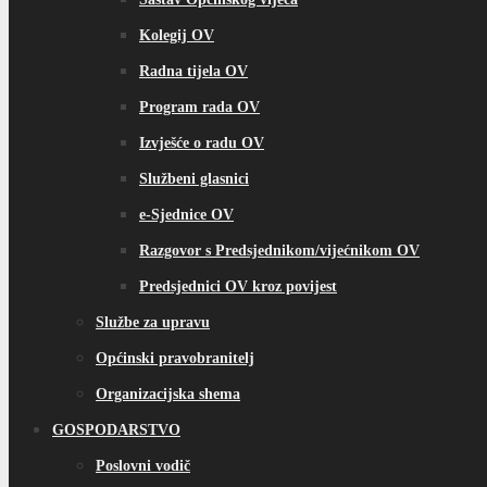
Kolegij OV
Radna tijela OV
Program rada OV
Izvješće o radu OV
Službeni glasnici
e-Sjednice OV
Razgovor s Predsjednikom/vijećnikom OV
Predsjednici OV kroz povijest
Službe za upravu
Općinski pravobranitelj
Organizacijska shema
GOSPODARSTVO
Poslovni vodič