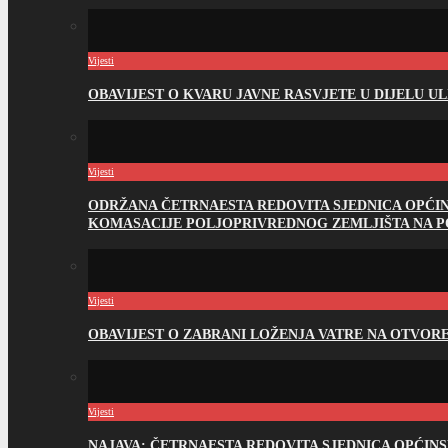
Vijesti
OBAVIJEST O KVARU JAVNE RASVJETE U DIJELU U
Vijesti
ODRŽANA ČETRNAESTA REDOVITA SJEDNICA OPĆI
KOMASACIJE POLJOPRIVREDNOG ZEMLJIŠTA NA 
Vijesti
OBAVIJEST O ZABRANI LOŽENJA VATRE NA OTVO
Vijesti
NAJAVA: ČETRNAESTA REDOVITA SJEDNICA OPĆIN