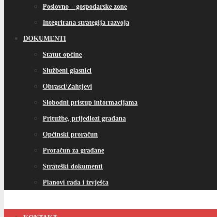
Poslovno – gospodarske zone
Integrirana strategija razvoja
DOKUMENTI
Statut općine
Službeni glasnici
Obrasci/Zahtjevi
Slobodni pristup informacijama
Pritužbe, prijedlozi građana
Općinski proračun
Proračun za građane
Strateški dokumenti
Planovi rada i izvješća