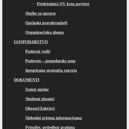
Predsjednici OV kroz povijest
Službe za upravu
Općinski pravobranitelj
Organizacijska shema
GOSPODARSTVO
Poslovni vodič
Poslovno – gospodarske zone
Integrirana strategija razvoja
DOKUMENTI
Statut općine
Službeni glasnici
Obrasci/Zahtjevi
Slobodni pristup informacijama
Pritužbe, prijedlozi građana