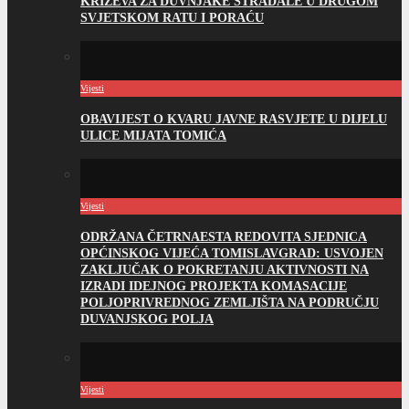
KRIŽEVA ZA DUVNJAKE STRADALE U DRUGOM
SVJETSKOM RATU I PORAĆU
Vijesti
OBAVIJEST O KVARU JAVNE RASVJETE U DIJELU
ULICE MIJATA TOMIĆA
Vijesti
ODRŽANA ČETRNAESTA REDOVITA SJEDNICA
OPĆINSKOG VIJEĆA TOMISLAVGRAD: USVOJEN
ZAKLJUČAK O POKRETANJU AKTIVNOSTI NA
IZRADI IDEJNOG PROJEKTA KOMASACIJE
POLJOPRIVREDNOG ZEMLJIŠTA NA PODRUČJU
DUVANJSKOG POLJA
Vijesti