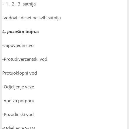
– 1., 2., 3. satnija
-vodovi i desetine svih satnija
4.
posuška
bojna:
-zapovjedništvo
-Protudiverzantski vod
Protuoklopni vod
-Odjeljenje veze
-Vod za potporu
-Pozadinski vod
-Odjeljenje S-2M