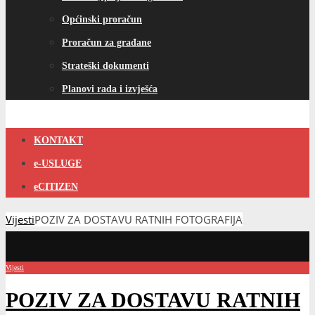
Općinski proračun
Proračun za građane
Strateški dokumenti
Planovi rada i izvješća
KONTAKT
e-USLUGE
eCITIZEN
Vijesti
POZIV ZA DOSTAVU RATNIH FOTOGRAFIJA
Vijesti
POZIV ZA DOSTAVU RATNIH