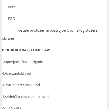
-veza
-PZO
-ostale pristožerne postrojbe Općinskog stožera
obrane
BRIGADA KRALJ TOMISLAV:
-zapovjedništvo brigade
-Diverzantski vod
-Protudiverzantski vod
-Izvidničko-diverzantski vod
-Vod NKBO