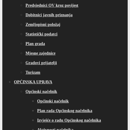
Predsjednici OV kroz povijest
Dobitnici javnih priznanja
Zemljopisni položaj
Statistički podatci
Plan grada
Mjesne zajednice
Gradovi prijatelji
Turizam
OPĆINSKA UPRAVA
Općinski načelnik
Općinski načelnik
Plan rada Općinskog načelnika
Izvješće o radu Općinskog načelnika
Aktivnosti načelnika