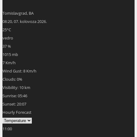
Tomislavgrad, BA
08:20,
07. kolovoza 2026.
25
°C
vedro
37 %
1015 mb
7 Km/h
Wind Gust:
8 Km/h
Clouds:
0%
Visibility:
10 km
Sunrise:
05:46
Sunset:
20:07
Hourly Forecast
11:00