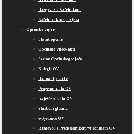
Razgovor s Načelnikom
Načelnici kroz povijest
Općinsko vijeće
Statut općine
Općinsko vijeće akti
Sastav Općinskog vijeća
Kolegij OV
Radna tijela OV
Program rada OV
Izvješće o radu OV
Službeni glasnici
e-Sjednice OV
Razgovor s Predsjednikom/vijećnikom OV