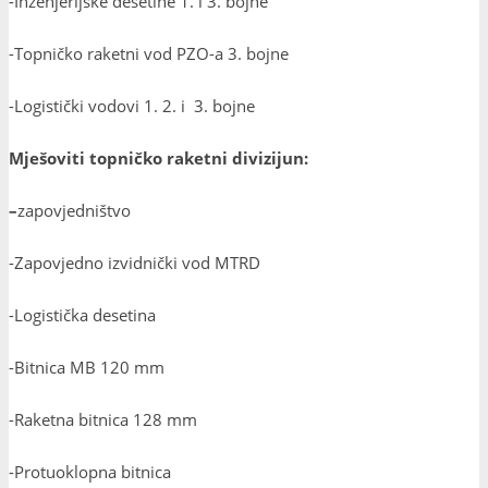
-Inženjerijske desetine 1. i 3. bojne
-Topničko raketni vod PZO-a 3. bojne
-Logistički vodovi 1. 2. i 3. bojne
Mješoviti topničko raketni divizijun:
–
zapovjedništvo
-Zapovjedno izvidnički vod MTRD
-Logistička desetina
-Bitnica MB 120 mm
-Raketna bitnica 128 mm
-Protuoklopna bitnica