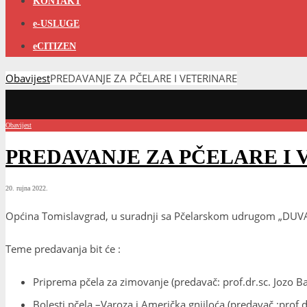
KONTAKT
e-USLUGE
eCITIZEN
Obavijest
PREDAVANJE ZA PČELARE I VETERINARE
Obavijest
PREDAVANJE ZA PČELARE I
20. rujna 2022.
Općina Tomislavgrad, u suradnji sa Pčelarskom udrugom „DUVANJ
Teme predavanja bit će :
Priprema pčela za zimovanje (predavač: prof.dr.sc. Jozo B
Bolesti pčela –Varoza i Američka gnjiloća (predavač :prof.dr