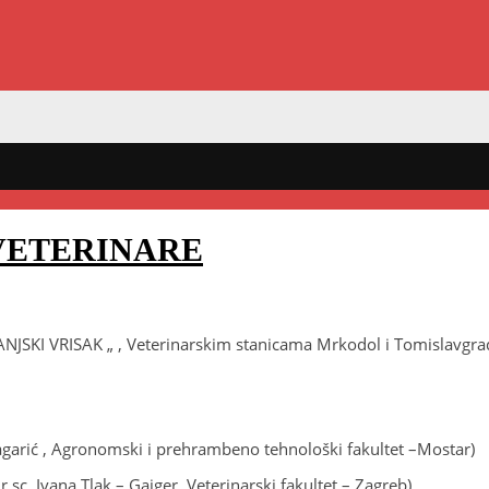
 VETERINARE
SKI VRISAK „ , Veterinarskim stanicama Mrkodol i Tomislavgrad, 
agarić , Agronomski i prehrambeno tehnološki fakultet –Mostar)
.sc. Ivana Tlak – Gajger, Veterinarski fakultet – Zagreb)