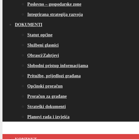
Poslovno – gospodarske zone
Integrirana strategija razvoja
DOKUMENTI
Statut općine
Službeni glasnici
Obrasci/Zahtjevi
Slobodni pristup informacijama
Pritužbe, prijedlozi građana
Općinski proračun
Proračun za građane
Strateški dokumenti
Planovi rada i izvješća