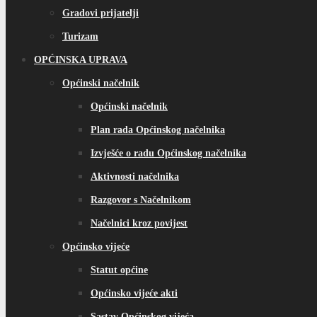
Gradovi prijatelji
Turizam
OPĆINSKA UPRAVA
Općinski načelnik
Općinski načelnik
Plan rada Općinskog načelnika
Izvješće o radu Općinskog načelnika
Aktivnosti načelnika
Razgovor s Načelnikom
Načelnici kroz povijest
Općinsko vijeće
Statut općine
Općinsko vijeće akti
Sastav Općinskog vijeća