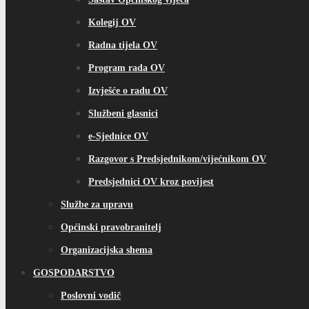
Kolegij OV
Radna tijela OV
Program rada OV
Izvješće o radu OV
Službeni glasnici
e-Sjednice OV
Razgovor s Predsjednikom/vijećnikom OV
Predsjednici OV kroz povijest
Službe za upravu
Općinski pravobranitelj
Organizacijska shema
GOSPODARSTVO
Poslovni vodič