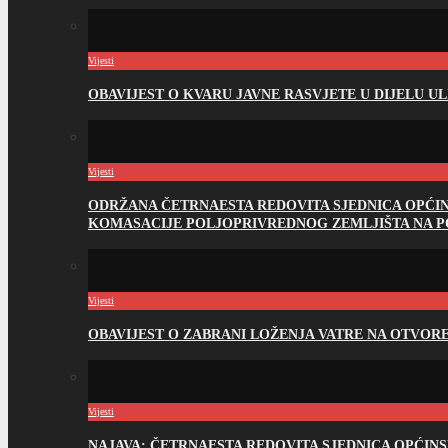
Vijesti
OBAVIJEST O KVARU JAVNE RASVJETE U DIJELU U
Vijesti
ODRŽANA ČETRNAESTA REDOVITA SJEDNICA OPĆI
KOMASACIJE POLJOPRIVREDNOG ZEMLJIŠTA NA 
Vijesti
OBAVIJEST O ZABRANI LOŽENJA VATRE NA OTVO
Vijesti
NAJAVA: ČETRNAESTA REDOVITA SJEDNICA OPĆIN