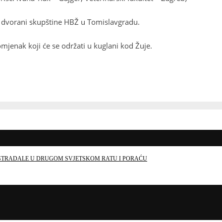
 u dvorani skupštine HBŽ u Tomislavgradu.
omjenak koji će se održati u kuglani kod Žuje.
E STRADALE U DRUGOM SVJETSKOM RATU I PORAĆU