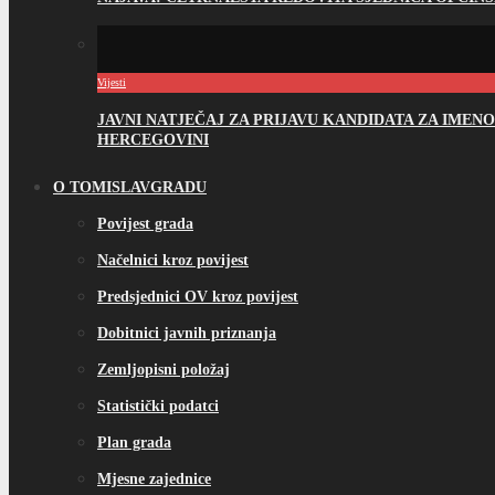
Vijesti
JAVNI NATJEČAJ ZA PRIJAVU KANDIDATA ZA IME
HERCEGOVINI
O TOMISLAVGRADU
Povijest grada
Načelnici kroz povijest
Predsjednici OV kroz povijest
Dobitnici javnih priznanja
Zemljopisni položaj
Statistički podatci
Plan grada
Mjesne zajednice