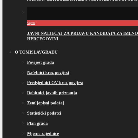
Vijesti
JAVNI NATJEČAJ ZA PRIJAVU KANDIDATA ZA IME
HERCEGOVINI
O TOMISLAVGRADU
Povijest grada
Načelnici kroz povijest
Predsjednici OV kroz povijest
Dobitnici javnih priznanja
Zemljopisni položaj
Statistički podatci
Plan grada
Mjesne zajednice