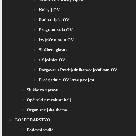
Kolegij OV
Radna tijela OV
Program rada OV
Izvješće o radu OV
Službeni glasnici
e-Sjednice OV
Razgovor s Predsjednikom/vijećnikom OV
Predsjednici OV kroz povijest
Službe za upravu
Općinski pravobranitelj
Organizacijska shema
GOSPODARSTVO
Poslovni vodič