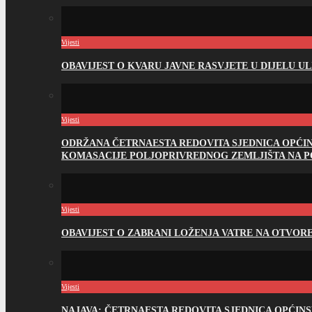
Vijesti
OBAVIJEST O KVARU JAVNE RASVJETE U DIJELU U
Vijesti
ODRŽANA ČETRNAESTA REDOVITA SJEDNICA OPĆI
KOMASACIJE POLJOPRIVREDNOG ZEMLJIŠTA NA 
Vijesti
OBAVIJEST O ZABRANI LOŽENJA VATRE NA OTVO
Vijesti
NAJAVA: ČETRNAESTA REDOVITA SJEDNICA OPĆIN