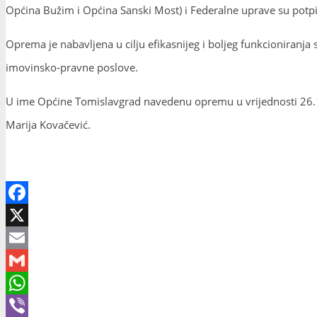
Općina Bužim i Općina Sanski Most) i Federalne uprave su potpis
Oprema je nabavljena u cilju efikasnijeg i boljeg funkcioniranja
imovinsko-pravne poslove.
U ime Općine Tomislavgrad navedenu opremu u vrijednosti 26.1
Marija Kovačević.
Facebook
X
Email
Gmail
WhatsApp