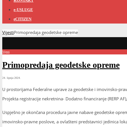
KONTAKT
e-USLUGE
eCITIZEN
Vijesti
Primopredaja geodetske opreme
Vijesti
Primopredaja geodetske opreme
24. lipnja 2024.
U prostorijama Federalne uprave za geodetske i imovinsko-prav
Projekta registracije nekretnina- Dodatno financiranje (RERP AF
Uspješno je okončana procedura javne nabave geodetske opreme 
imovinsko-pravne poslove, a ovlašteni predstavnici jedinica lo