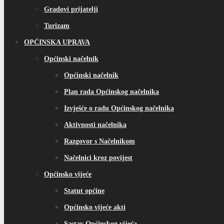
Gradovi prijatelji
Turizam
OPĆINSKA UPRAVA
Općinski načelnik
Općinski načelnik
Plan rada Općinskog načelnika
Izvješće o radu Općinskog načelnika
Aktivnosti načelnika
Razgovor s Načelnikom
Načelnici kroz povijest
Općinsko vijeće
Statut općine
Općinsko vijeće akti
Sastav Općinskog vijeća