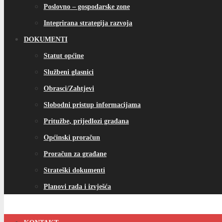
Poslovno – gospodarske zone
Integrirana strategija razvoja
DOKUMENTI
Statut općine
Službeni glasnici
Obrasci/Zahtjevi
Slobodni pristup informacijama
Pritužbe, prijedlozi građana
Općinski proračun
Proračun za građane
Strateški dokumenti
Planovi rada i izvješća