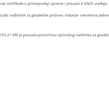
ali certifikate o primopredaji opreme i preuzeli 8 GNSS uređaja.
 službi nadležnih za geodetske poslove i katastar nekretnina jedi
93,21 KM je preuzela pomoćnica općinskog načelnika za geodetsk