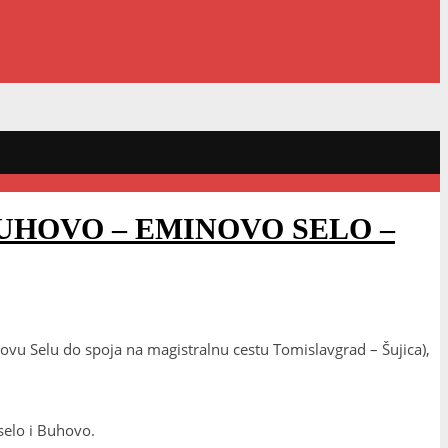
UHOVO – EMINOVO SELO –
ovu Selu do spoja na magistralnu cestu Tomislavgrad – Šujica),
selo i Buhovo.