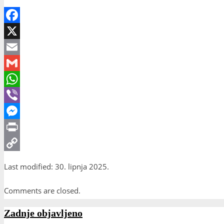
Facebook
X
Email
Gmail
WhatsApp
Viber
Messenger
Print
Copy
Last modified: 30. lipnja 2025.
Link
Comments are closed.
Zadnje objavljeno