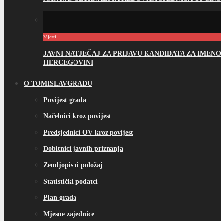
Vijesti
JAVNI NATJEČAJ ZA PRIJAVU KANDIDATA ZA IME
HERCEGOVINI
O TOMISLAVGRADU
Povijest grada
Načelnici kroz povijest
Predsjednici OV kroz povijest
Dobitnici javnih priznanja
Zemljopisni položaj
Statistički podatci
Plan grada
Mjesne zajednice