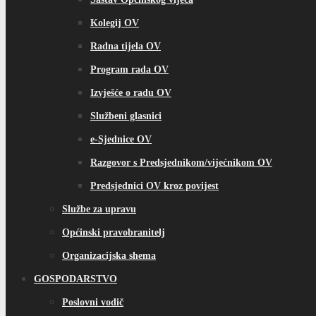
Kolegij OV
Radna tijela OV
Program rada OV
Izvješće o radu OV
Službeni glasnici
e-Sjednice OV
Razgovor s Predsjednikom/vijećnikom OV
Predsjednici OV kroz povijest
Službe za upravu
Općinski pravobranitelj
Organizacijska shema
GOSPODARSTVO
Poslovni vodič