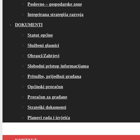
Poslovno – gospodarske zone
Integrirana strategija razvoja
DOKUMENTI
Statut općine
Službeni glasnici
Obrasci/Zahtjevi
Slobodni pristup informacijama
Pritužbe, prijedlozi građana
Općinski proračun
Proračun za građane
Strateški dokumenti
Planovi rada i izvješća