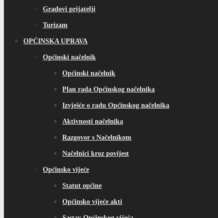
Gradovi prijatelji
Turizam
OPĆINSKA UPRAVA
Općinski načelnik
Općinski načelnik
Plan rada Općinskog načelnika
Izvješće o radu Općinskog načelnika
Aktivnosti načelnika
Razgovor s Načelnikom
Načelnici kroz povijest
Općinsko vijeće
Statut općine
Općinsko vijeće akti
Sastav Općinskog vijeća