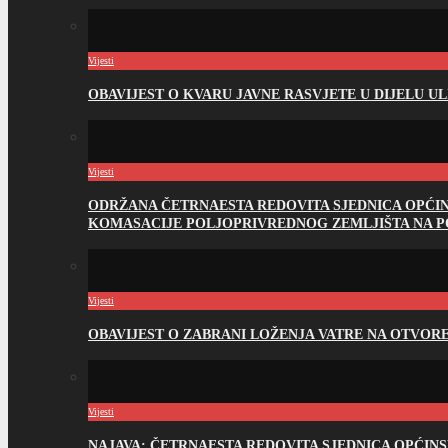
Vijesti
OBAVIJEST O KVARU JAVNE RASVJETE U DIJELU U
Vijesti
ODRŽANA ČETRNAESTA REDOVITA SJEDNICA OPĆI
KOMASACIJE POLJOPRIVREDNOG ZEMLJIŠTA NA 
Vijesti
OBAVIJEST O ZABRANI LOŽENJA VATRE NA OTVO
Vijesti
NAJAVA: ČETRNAESTA REDOVITA SJEDNICA OPĆIN