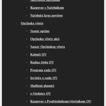
Razgovor s Načelnikom
Načelnici kroz povijest
Općinsko vijeće
Statut općine
Općinsko vijeće akti
Sastav Općinskog vijeća
Kolegij OV
Radna tijela OV
Program rada OV
Izvješće o radu OV
Službeni glasnici
e-Sjednice OV
Razgovor s Predsjednikom/vijećnikom OV