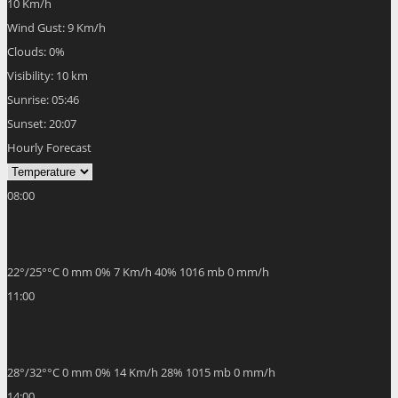
10 Km/h
Wind Gust:
9 Km/h
Clouds:
0%
Visibility:
10 km
Sunrise:
05:46
Sunset:
20:07
Hourly Forecast
08:00
22
°
/
25
°
°C
0 mm
0%
7 Km/h
40%
1016 mb
0 mm/h
11:00
28
°
/
32
°
°C
0 mm
0%
14 Km/h
28%
1015 mb
0 mm/h
14:00