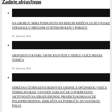
Zadnje objavljeno
NA GROBLJU MIRA PODIGNUTO 919 BIJELIH KRIŽEVA ZA DUVNJAKE
STRADALE U DRUGOM SVJETSKOM RATU I PORAĆU
03. kolovoza 2026.
OBAVIJEST O KVARU JAVNE RASVJETE U DIJELU ULICE MIJATA
TOMIĆA
03. kolovoza 2026.
ODRŽANA ČETRNAESTA REDOVITA SJEDNICA OPĆINSKOG VIJEĆA
TOMISLAVGRAD: USVOJEN ZAKLJUČAK O POKRETANJU
AKTIVNOSTI NA IZRADI IDEJNOG PROJEKTA KOMASACIJE
POLJOPRIVREDNOG ZEMLJIŠTA NA PODRUČJU DUVANJSKOG
POLJA