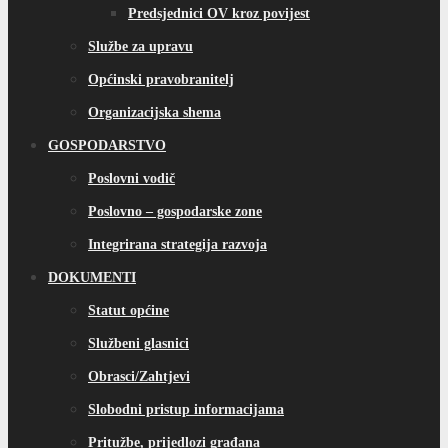
Predsjednici OV kroz povijest
Službe za upravu
Općinski pravobranitelj
Organizacijska shema
GOSPODARSTVO
Poslovni vodič
Poslovno – gospodarske zone
Integrirana strategija razvoja
DOKUMENTI
Statut općine
Službeni glasnici
Obrasci/Zahtjevi
Slobodni pristup informacijama
Pritužbe, prijedlozi građana