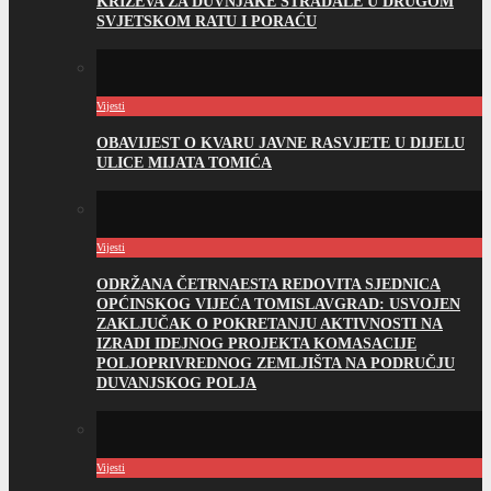
KRIŽEVA ZA DUVNJAKE STRADALE U DRUGOM
SVJETSKOM RATU I PORAĆU
Vijesti
OBAVIJEST O KVARU JAVNE RASVJETE U DIJELU
ULICE MIJATA TOMIĆA
Vijesti
ODRŽANA ČETRNAESTA REDOVITA SJEDNICA
OPĆINSKOG VIJEĆA TOMISLAVGRAD: USVOJEN
ZAKLJUČAK O POKRETANJU AKTIVNOSTI NA
IZRADI IDEJNOG PROJEKTA KOMASACIJE
POLJOPRIVREDNOG ZEMLJIŠTA NA PODRUČJU
DUVANJSKOG POLJA
Vijesti