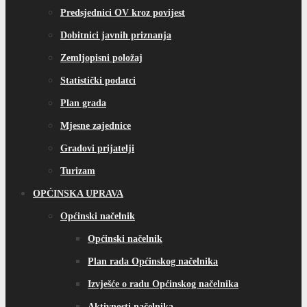
Predsjednici OV kroz povijest
Dobitnici javnih priznanja
Zemljopisni položaj
Statistički podatci
Plan grada
Mjesne zajednice
Gradovi prijatelji
Turizam
OPĆINSKA UPRAVA
Općinski načelnik
Općinski načelnik
Plan rada Općinskog načelnika
Izvješće o radu Općinskog načelnika
Aktivnosti načelnika