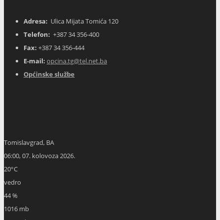
Adresa:
Ulica Mijata Tomića 120
Telefon:
+387 34 356-400
Fax:
+387 34 356-444
E-mail:
opcina.tg@tel.net.ba
Općinske službe
Tomislavgrad, BA
06:00,
07. kolovoza 2026.
20
°C
vedro
44 %
1016 mb