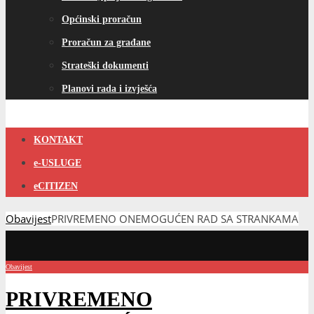
Općinski proračun
Proračun za građane
Strateški dokumenti
Planovi rada i izvješća
KONTAKT
e-USLUGE
eCITIZEN
Obavijest
PRIVREMENO ONEMOGUĆEN RAD SA STRANKAMA
Obavijest
PRIVREMENO