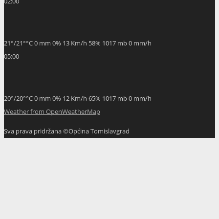
02:00
21
°
/
21
°
°C
0 mm
0%
13 Km/h
58%
1017 mb
0 mm/h
05:00
20
°
/
20
°
°C
0 mm
0%
12 Km/h
65%
1017 mb
0 mm/h
Weather from OpenWeatherMap
Sva prava pridržana ©Općina Tomislavgrad