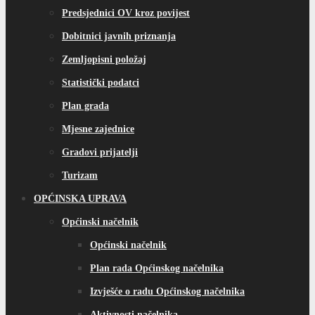
Predsjednici OV kroz povijest
Dobitnici javnih priznanja
Zemljopisni položaj
Statistički podatci
Plan grada
Mjesne zajednice
Gradovi prijatelji
Turizam
OPĆINSKA UPRAVA
Općinski načelnik
Općinski načelnik
Plan rada Općinskog načelnika
Izvješće o radu Općinskog načelnika
Aktivnosti načelnika