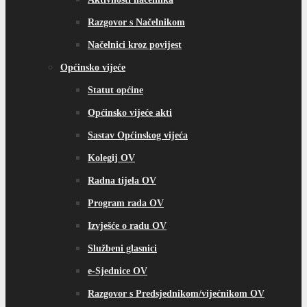
Razgovor s Načelnikom
Načelnici kroz povijest
Općinsko vijeće
Statut općine
Općinsko vijeće akti
Sastav Općinskog vijeća
Kolegij OV
Radna tijela OV
Program rada OV
Izvješće o radu OV
Službeni glasnici
e-Sjednice OV
Razgovor s Predsjednikom/vijećnikom OV