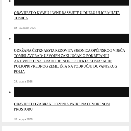
OBAVIJEST O KVARU JAVNE RASVJETE U DIJELU ULICE MIJATA
TOMIĆA
03. kolovoza 2026.
ODRŽANA ČETRNAESTA REDOVITA SJEDNICA OPĆINSKOG VIJEĆA
TOMISLAVGRAD: USVOJEN ZAKLJUČAK O POKRETANJU
AKTIVNOSTI NA IZRADI IDEJNOG PROJEKTA KOMASACIJE
POLJOPRIVREDNOG ZEMLJIŠTA NA PODRUČJU DUVANJSKOG
POLJA
29. srpnja 2026.
OBAVIJEST O ZABRANI LOŽENJA VATRE NA OTVORENOM
PROSTORU
28. srpnja 2026.