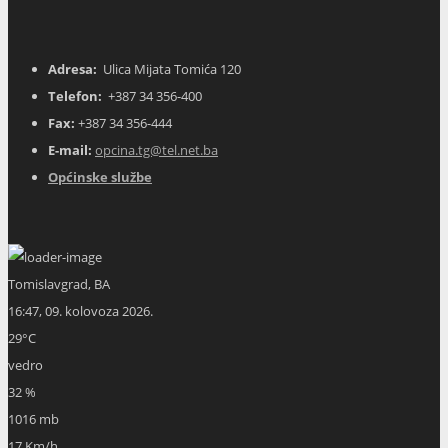
Adresa:
Ulica Mijata Tomića 120
Telefon:
+387 34 356-400
Fax:
+387 34 356-444
E-mail:
opcina.tg@tel.net.ba
Općinske službe
Tomislavgrad, BA
16:47,
09. kolovoza 2026.
29
°C
vedro
32 %
1016 mb
17 Km/h