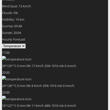
Wind Gust:
13 Km/h
Clouds:
5%
Visibility:
10 km
Sunrise:
05:48
Sunset:
20:04
Hourly Forecast
17:00
29
°
/
29
°
°C
0 mm
0%
17 Km/h
32%
1016 mb
0 mm/h
20:00
24
°
/
28
°
°C
0 mm
0%
8 Km/h
35%
1016 mb
0 mm/h
23:00
18
°
/
22
°
°C
0 mm
0%
11 Km/h
48%
1018 mb
0 mm/h