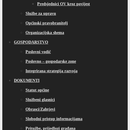
Predsjednici OV kroz povijest
Službe za upravu
Općinski pravobranitelj
Organizacijska shema
GOSPODARSTVO
Poslovni vodič
Poslovno – gospodarske zone
Integrirana strategija razvoja
DOKUMENTI
Statut općine
Službeni glasnici
Obrasci/Zahtjevi
Slobodni pristup informacijama
Pritužbe, prijedlozi građana