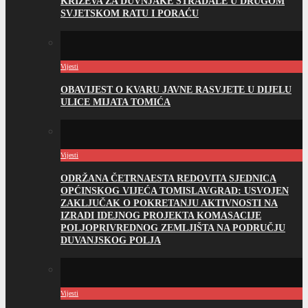
KRIŽEVA ZA DUVNJAKE STRADALE U DRUGOM
SVJETSKOM RATU I PORAĆU
Vijesti
OBAVIJEST O KVARU JAVNE RASVJETE U DIJELU
ULICE MIJATA TOMIĆA
Vijesti
ODRŽANA ČETRNAESTA REDOVITA SJEDNICA
OPĆINSKOG VIJEĆA TOMISLAVGRAD: USVOJEN
ZAKLJUČAK O POKRETANJU AKTIVNOSTI NA
IZRADI IDEJNOG PROJEKTA KOMASACIJE
POLJOPRIVREDNOG ZEMLJIŠTA NA PODRUČJU
DUVANJSKOG POLJA
Vijesti