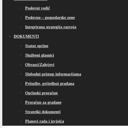
Poslovni vodič
Poslovno – gospodarske zone
Integrirana strategija razvoja
DOKUMENTI
Statut općine
Službeni glasnici
Obrasci/Zahtjevi
Slobodni pristup informacijama
Pritužbe, prijedlozi građana
Općinski proračun
Proračun za građane
Strateški dokumenti
Planovi rada i izvješća