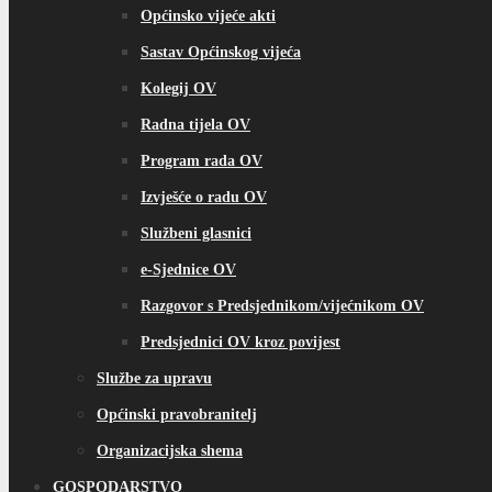
Općinsko vijeće akti
Sastav Općinskog vijeća
Kolegij OV
Radna tijela OV
Program rada OV
Izvješće o radu OV
Službeni glasnici
e-Sjednice OV
Razgovor s Predsjednikom/vijećnikom OV
Predsjednici OV kroz povijest
Službe za upravu
Općinski pravobranitelj
Organizacijska shema
GOSPODARSTVO