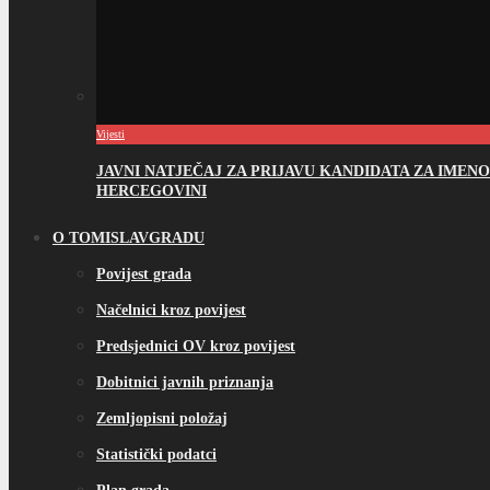
Vijesti
JAVNI NATJEČAJ ZA PRIJAVU KANDIDATA ZA IME
HERCEGOVINI
O TOMISLAVGRADU
Povijest grada
Načelnici kroz povijest
Predsjednici OV kroz povijest
Dobitnici javnih priznanja
Zemljopisni položaj
Statistički podatci