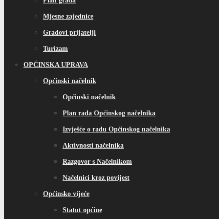
Plan grada
Mjesne zajednice
Gradovi prijatelji
Turizam
OPĆINSKA UPRAVA
Općinski načelnik
Općinski načelnik
Plan rada Općinskog načelnika
Izvješće o radu Općinskog načelnika
Aktivnosti načelnika
Razgovor s Načelnikom
Načelnici kroz povijest
Općinsko vijeće
Statut općine