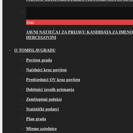
Vijesti
JAVNI NATJEČAJ ZA PRIJAVU KANDIDATA ZA IME
HERCEGOVINI
O TOMISLAVGRADU
Povijest grada
Načelnici kroz povijest
Predsjednici OV kroz povijest
Dobitnici javnih priznanja
Zemljopisni položaj
Statistički podatci
Plan grada
Mjesne zajednice