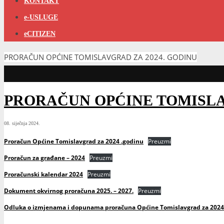
KONTAKT
e-USLUGE
eCITIZEN
PRORAČUN OPĆINE TOMISLAVGRAD ZA 2024. GODINU
PRORAČUN OPĆINE TOMISLA
08. siječnja 2024.
Proračun Općine Tomislavgrad za 2024 .godinu
Preuzmi
Proračun za građane – 2024
Preuzmi
Proračunski kalendar 2024
Preuzmi
Dokument okvirnog proračuna 2025. – 2027.
Preuzmi
Odluka o izmjenama i dopunama proračuna Općine Tomislavgrad za 2024 .god