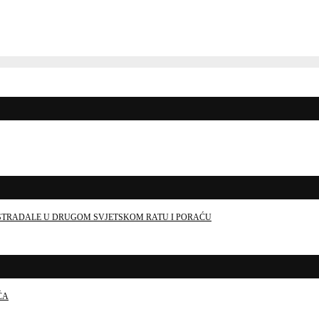
E STRADALE U DRUGOM SVJETSKOM RATU I PORAĆU
ĆA