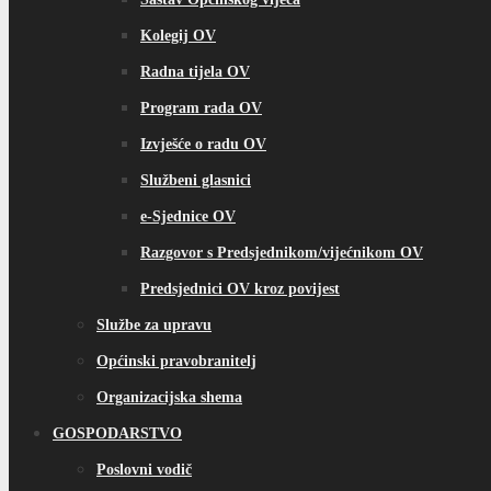
Kolegij OV
Radna tijela OV
Program rada OV
Izvješće o radu OV
Službeni glasnici
e-Sjednice OV
Razgovor s Predsjednikom/vijećnikom OV
Predsjednici OV kroz povijest
Službe za upravu
Općinski pravobranitelj
Organizacijska shema
GOSPODARSTVO
Poslovni vodič