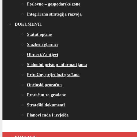
Poslovno – gospodarske zone
Integrirana strategija razvoja
DOKUMENTI
Statut općine
Službeni glasnici
Obrasci/Zahtjevi
Slobodni pristup informacijama
Pritužbe, prijedlozi građana
Općinski proračun
Proračun za građane
Strateški dokumenti
Planovi rada i izvješća