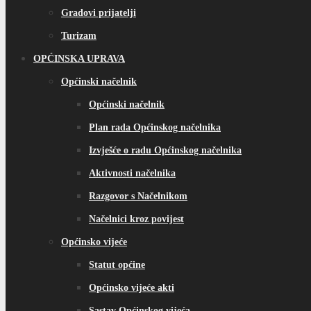
Gradovi prijatelji
Turizam
OPĆINSKA UPRAVA
Općinski načelnik
Općinski načelnik
Plan rada Općinskog načelnika
Izvješće o radu Općinskog načelnika
Aktivnosti načelnika
Razgovor s Načelnikom
Načelnici kroz povijest
Općinsko vijeće
Statut općine
Općinsko vijeće akti
Sastav Općinskog vijeća