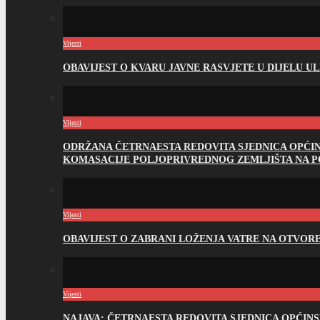
Vijesti
OBAVIJEST O KVARU JAVNE RASVJETE U DIJELU U
Vijesti
ODRŽANA ČETRNAESTA REDOVITA SJEDNICA OPĆI
KOMASACIJE POLJOPRIVREDNOG ZEMLJIŠTA NA 
Vijesti
OBAVIJEST O ZABRANI LOŽENJA VATRE NA OTVO
Vijesti
NAJAVA: ČETRNAESTA REDOVITA SJEDNICA OPĆIN