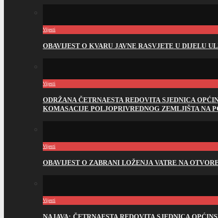
Vijesti
OBAVIJEST O KVARU JAVNE RASVJETE U DIJELU U
Vijesti
ODRŽANA ČETRNAESTA REDOVITA SJEDNICA OPĆI
KOMASACIJE POLJOPRIVREDNOG ZEMLJIŠTA NA 
Vijesti
OBAVIJEST O ZABRANI LOŽENJA VATRE NA OTVO
Vijesti
NAJAVA: ČETRNAESTA REDOVITA SJEDNICA OPĆIN