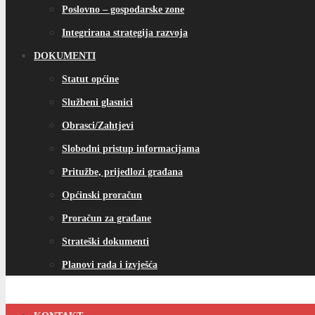
Poslovno – gospodarske zone
Integrirana strategija razvoja
DOKUMENTI
Statut općine
Službeni glasnici
Obrasci/Zahtjevi
Slobodni pristup informacijama
Pritužbe, prijedlozi građana
Općinski proračun
Proračun za građane
Strateški dokumenti
Planovi rada i izvješća