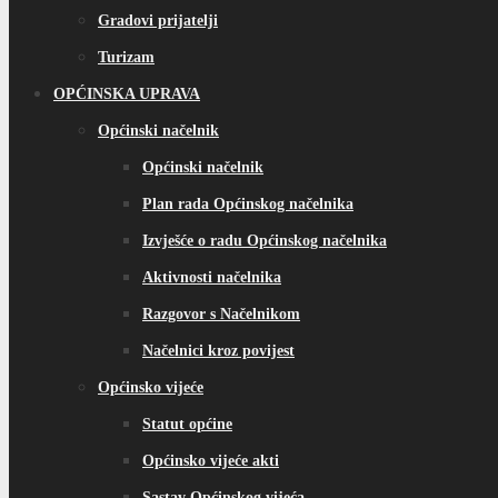
Gradovi prijatelji
Turizam
OPĆINSKA UPRAVA
Općinski načelnik
Općinski načelnik
Plan rada Općinskog načelnika
Izvješće o radu Općinskog načelnika
Aktivnosti načelnika
Razgovor s Načelnikom
Načelnici kroz povijest
Općinsko vijeće
Statut općine
Općinsko vijeće akti
Sastav Općinskog vijeća