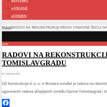
KONTAKT
e-USLUGE
eCITIZEN
Vijesti
RADOVI NA REKONSTRUKCIJI KROVA OSNOVNE ŠKOLE 
Vijesti
RADOVI NA REKONSTRUKCIJ
TOMISLAVGRADU
04. kolovoza 2023.
GD Konstrukcije d. o. o. iz Mostara izvođač je radova na rekons
ugovorenih radova sklopljenih između Općine Tomislavgrad i I