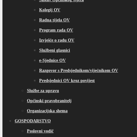
Kolegij OV
Radna tijela OV
Program rada OV
Izvješće o radu OV
Službeni glasnici
e-Sjednice OV
Razgovor s Predsjednikom/vijećnikom OV
Predsjednici OV kroz povijest
Službe za upravu
Općinski pravobranitelj
Organizacijska shema
GOSPODARSTVO
Poslovni vodič