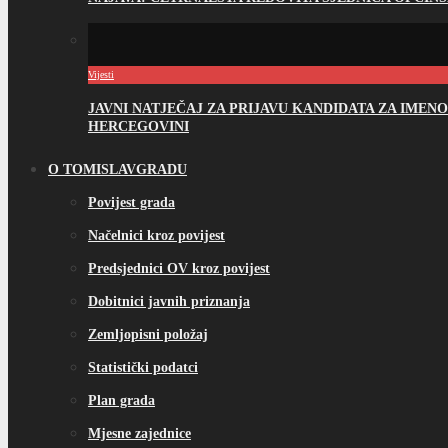
Vijesti
JAVNI NATJEČAJ ZA PRIJAVU KANDIDATA ZA IME
HERCEGOVINI
O TOMISLAVGRADU
Povijest grada
Načelnici kroz povijest
Predsjednici OV kroz povijest
Dobitnici javnih priznanja
Zemljopisni položaj
Statistički podatci
Plan grada
Mjesne zajednice