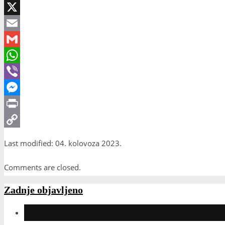
Facebook
X
Email
Gmail
WhatsApp
Viber
Messenger
Print
Copy
Last modified: 04. kolovoza 2023.
Link
Comments are closed.
Zadnje objavljeno