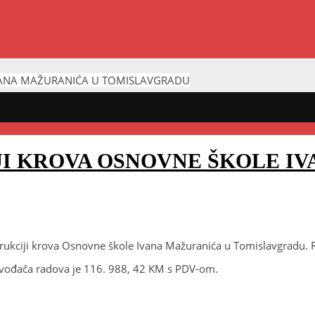
IVANA MAŽURANIĆA U TOMISLAVGRADU
I KROVA OSNOVNE ŠKOLE IV
trukciji krova Osnovne škole Ivana Mažuranića u Tomislavgradu. Ra
zvođača radova je 116. 988, 42 KM s PDV-om.