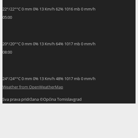
22
°
/
22
°
°C
0 mm
0%
13 Km/h
62%
1016 mb
0 mm/h
05:00
20
°
/
20
°
°C
0 mm
0%
13 Km/h
64%
1017 mb
0 mm/h
08:00
24
°
/
24
°
°C
0 mm
0%
13 Km/h
48%
1017 mb
0 mm/h
Weather from OpenWeatherMap
Sva prava pridržana ©Općina Tomislavgrad