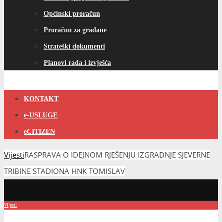
Općinski proračun
Proračun za građane
Strateški dokumenti
Planovi rada i izvješća
KONTAKT
e-USLUGE
eCITIZEN
Vijesti
RASPRAVA O IDEJNOM RJEŠENJU IZGRADNJE SJEVERNE
TRIBINE STADIONA HNK TOMISLAV
Vijesti