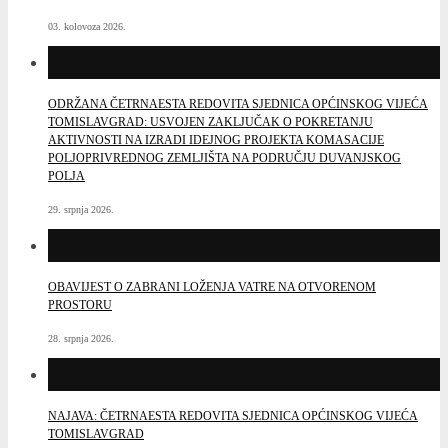
03. kolovoza 2026.
ODRŽANA ČETRNAESTA REDOVITA SJEDNICA OPĆINSKOG VIJEĆA
TOMISLAVGRAD: USVOJEN ZAKLJUČAK O POKRETANJU
AKTIVNOSTI NA IZRADI IDEJNOG PROJEKTA KOMASACIJE
POLJOPRIVREDNOG ZEMLJIŠTA NA PODRUČJU DUVANJSKOG
POLJA
29. srpnja 2026.
OBAVIJEST O ZABRANI LOŽENJA VATRE NA OTVORENOM
PROSTORU
28. srpnja 2026.
NAJAVA: ČETRNAESTA REDOVITA SJEDNICA OPĆINSKOG VIJEĆA
TOMISLAVGRAD