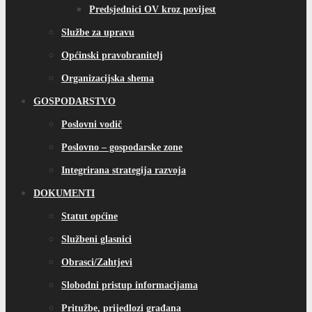
Predsjednici OV kroz povijest
Službe za upravu
Općinski pravobranitelj
Organizacijska shema
GOSPODARSTVO
Poslovni vodič
Poslovno – gospodarske zone
Integrirana strategija razvoja
DOKUMENTI
Statut općine
Službeni glasnici
Obrasci/Zahtjevi
Slobodni pristup informacijama
Pritužbe, prijedlozi građana