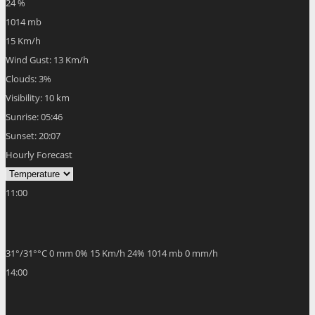
24 %
1014 mb
15 Km/h
Wind Gust:
13 Km/h
Clouds:
3%
Visibility:
10 km
Sunrise:
05:46
Sunset:
20:07
Hourly Forecast
11:00
31
°
/
31
°
°C
0 mm
0%
15 Km/h
24%
1014 mb
0 mm/h
14:00