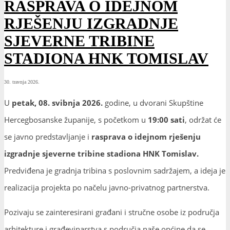
RASPRAVA O IDEJNOM
RJEŠENJU IZGRADNJE
SJEVERNE TRIBINE
STADIONA HNK TOMISLAV
30. travnja 2026.
U
petak, 08. svibnja 2026.
godine, u dvorani Skupštine
Hercegbosanske županije, s početkom u
19:00 sati
, održat će
se javno predstavljanje i
rasprava o idejnom rješenju
izgradnje sjeverne tribine stadiona HNK Tomislav.
Predviđena je gradnja tribina s poslovnim sadržajem, a ideja je
realizacija projekta po načelu javno-privatnog partnerstva.
Pozivaju se zainteresirani građani i stručne osobe iz područja
arhitekture i građevinarstva s područja naše općine da se