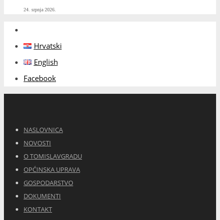
24. srpnja 2026.
Hrvatski
English
Facebook
NASLOVNICA
NOVOSTI
O TOMISLAVGRADU
OPĆINSKA UPRAVA
GOSPODARSTVO
DOKUMENTI
KONTAKT