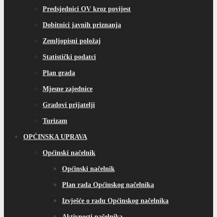
Predsjednici OV kroz povijest
Dobitnici javnih priznanja
Zemljopisni položaj
Statistički podatci
Plan grada
Mjesne zajednice
Gradovi prijatelji
Turizam
OPĆINSKA UPRAVA
Općinski načelnik
Općinski načelnik
Plan rada Općinskog načelnika
Izvješće o radu Općinskog načelnika
Aktivnosti načelnika