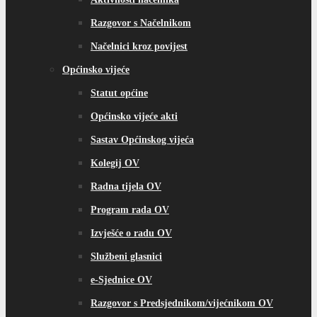
Razgovor s Načelnikom
Načelnici kroz povijest
Općinsko vijeće
Statut općine
Općinsko vijeće akti
Sastav Općinskog vijeća
Kolegij OV
Radna tijela OV
Program rada OV
Izvješće o radu OV
Službeni glasnici
e-Sjednice OV
Razgovor s Predsjednikom/vijećnikom OV