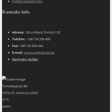
Politika kolačića (EU)
Kontakt info
Adresa:
Ulica Mijata Tomića 120
Telefon:
+387 34 356-400
Fax:
+387 34 356-444
E-mail:
opcina.tg@tel.net.ba
Općinske službe
Tomislavgrad, BA
10:55,
07. kolovoza 2026.
31
°C
vedro