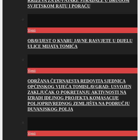
KRIŽEVA ZA DUVNJAKE STRADALE U DRUGOM
SVJETSKOM RATU I PORAĆU
Vijesti
OBAVIJEST O KVARU JAVNE RASVJETE U DIJELU
ULICE MIJATA TOMIĆA
Vijesti
ODRŽANA ČETRNAESTA REDOVITA SJEDNICA
OPĆINSKOG VIJEĆA TOMISLAVGRAD: USVOJEN
ZAKLJUČAK O POKRETANJU AKTIVNOSTI NA
IZRADI IDEJNOG PROJEKTA KOMASACIJE
POLJOPRIVREDNOG ZEMLJIŠTA NA PODRUČJU
DUVANJSKOG POLJA
Vijesti