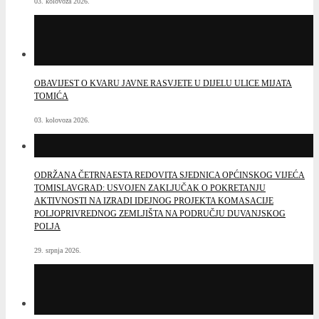
03. kolovoza 2026.
OBAVIJEST O KVARU JAVNE RASVJETE U DIJELU ULICE MIJATA
TOMIĆA
03. kolovoza 2026.
ODRŽANA ČETRNAESTA REDOVITA SJEDNICA OPĆINSKOG VIJEĆA
TOMISLAVGRAD: USVOJEN ZAKLJUČAK O POKRETANJU
AKTIVNOSTI NA IZRADI IDEJNOG PROJEKTA KOMASACIJE
POLJOPRIVREDNOG ZEMLJIŠTA NA PODRUČJU DUVANJSKOG
POLJA
29. srpnja 2026.