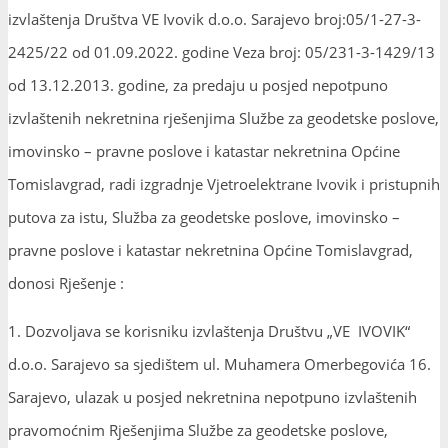
izvlaštenja Društva VE Ivovik d.o.o. Sarajevo broj:05/1-27-3-
2425/22 od 01.09.2022. godine Veza broj: 05/231-3-1429/13
od 13.12.2013. godine, za predaju u posjed nepotpuno
izvlaštenih nekretnina rješenjima Službe za geodetske poslove,
imovinsko – pravne poslove i katastar nekretnina Općine
Tomislavgrad, radi izgradnje Vjetroelektrane Ivovik i pristupnih
putova za istu, Služba za geodetske poslove, imovinsko –
pravne poslove i katastar nekretnina Općine Tomislavgrad,
donosi Rješenje :
1. Dozvoljava se korisniku izvlaštenja Društvu „VE IVOVIK“
d.o.o. Sarajevo sa sjedištem ul. Muhamera Omerbegovića 16.
Sarajevo, ulazak u posjed nekretnina nepotpuno izvlaštenih
pravomoćnim Rješenjima Službe za geodetske poslove,