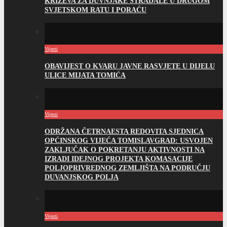
KRIŽEVA ZA DUVNJAKE STRADALE U DRUGOM
SVJETSKOM RATU I PORAĆU
Vijesti
OBAVIJEST O KVARU JAVNE RASVJETE U DIJELU
ULICE MIJATA TOMIĆA
Vijesti
ODRŽANA ČETRNAESTA REDOVITA SJEDNICA
OPĆINSKOG VIJEĆA TOMISLAVGRAD: USVOJEN
ZAKLJUČAK O POKRETANJU AKTIVNOSTI NA
IZRADI IDEJNOG PROJEKTA KOMASACIJE
POLJOPRIVREDNOG ZEMLJIŠTA NA PODRUČJU
DUVANJSKOG POLJA
Vijesti