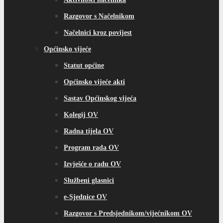
Razgovor s Načelnikom
Načelnici kroz povijest
Općinsko vijeće
Statut općine
Općinsko vijeće akti
Sastav Općinskog vijeća
Kolegij OV
Radna tijela OV
Program rada OV
Izvješće o radu OV
Službeni glasnici
e-Sjednice OV
Razgovor s Predsjednikom/vijećnikom OV