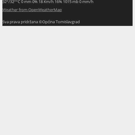
32
°
/
32
°
°C
0 mm
0%
18 Km/h
16%
1015 mb
0 mm/h
Weather from OpenWeatherMap
Sva prava pridržana ©Općina Tomislavgrad