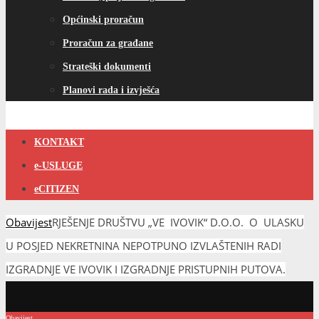
Općinski proračun
Proračun za građane
Strateški dokumenti
Planovi rada i izvješća
KONTAKT
e-USLUGE
eCITIZEN
Obavijest
RJEŠENJE DRUŠTVU „VE IVOVIK“ D.O.O. O ULASKU
U POSJED NEKRETNINA NEPOTPUNO IZVLAŠTENIH RADI
IZGRADNJE VE IVOVIK I IZGRADNJE PRISTUPNIH PUTOVA.
Obavijest