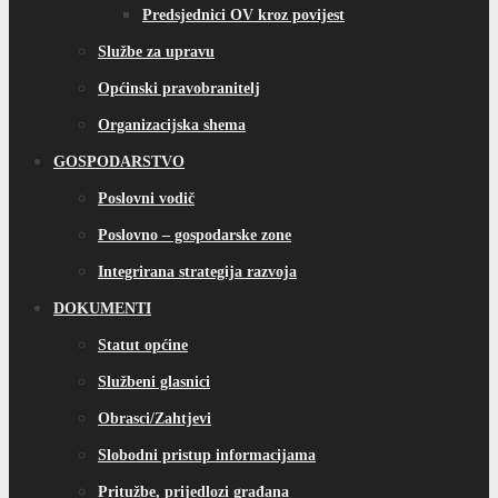
Predsjednici OV kroz povijest
Službe za upravu
Općinski pravobranitelj
Organizacijska shema
GOSPODARSTVO
Poslovni vodič
Poslovno – gospodarske zone
Integrirana strategija razvoja
DOKUMENTI
Statut općine
Službeni glasnici
Obrasci/Zahtjevi
Slobodni pristup informacijama
Pritužbe, prijedlozi građana