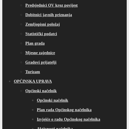
Predsjednici OV kroz povijest
Dobitnici javnih priznanja
Zemljopisni položaj
Statistički podatci
Plan grada
Mjesne zajednice
Gradovi prijatelji
Turizam
OPĆINSKA UPRAVA
Općinski načelnik
Općinski načelnik
Plan rada Općinskog načelnika
Izvješće o radu Općinskog načelnika
Aktivnosti načelnika