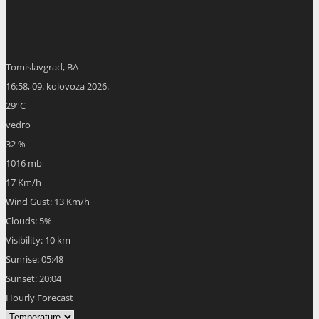
Tomislavgrad, BA
16:58,
09. kolovoza 2026.
29
°C
vedro
32 %
1016 mb
17 Km/h
Wind Gust:
13 Km/h
Clouds:
5%
Visibility:
10 km
Sunrise:
05:48
Sunset:
20:04
Hourly Forecast