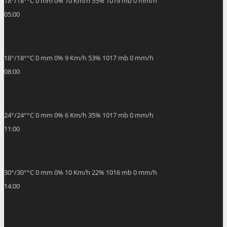
18
°
/
18
°
°C
0 mm
0%
10 Km/h
55%
1019 mb
0 mm/h
05:00
18
°
/
18
°
°C
0 mm
0%
9 Km/h
53%
1017 mb
0 mm/h
08:00
24
°
/
24
°
°C
0 mm
0%
6 Km/h
35%
1017 mb
0 mm/h
11:00
30
°
/
30
°
°C
0 mm
0%
10 Km/h
22%
1016 mb
0 mm/h
14:00