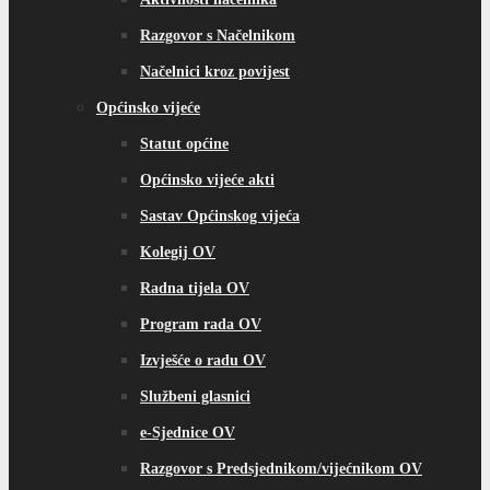
Razgovor s Načelnikom
Načelnici kroz povijest
Općinsko vijeće
Statut općine
Općinsko vijeće akti
Sastav Općinskog vijeća
Kolegij OV
Radna tijela OV
Program rada OV
Izvješće o radu OV
Službeni glasnici
e-Sjednice OV
Razgovor s Predsjednikom/vijećnikom OV