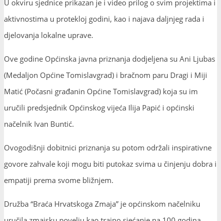
U okviru sjednice prikazan je i video prilog o svim projektima i
aktivnostima u protekloj godini, kao i najava daljnjeg rada i
djelovanja lokalne uprave.
Ove godine Općinska javna priznanja dodjeljena su Ani Ljubas
(Medaljon Općine Tomislavgrad) i bračnom paru Dragi i Miji
Matić (Počasni građanin Općine Tomislavgrad) koja su im
uručili predsjednik Općinskog vijeća Ilija Papić i općinski
načelnik Ivan Buntić.
Ovogodišnji dobitnici priznanja su potom održali inspirativne
govore zahvale koji mogu biti putokaz svima u činjenju dobra i
empatiji prema svome bližnjem.
Družba “Braća Hrvatskoga Zmaja” je općinskom načelniku
uručila zmajsku povelju kao trajno sjećanje na 100 godina