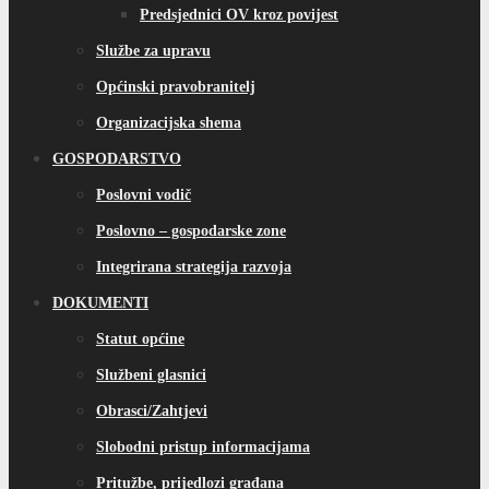
Predsjednici OV kroz povijest
Službe za upravu
Općinski pravobranitelj
Organizacijska shema
GOSPODARSTVO
Poslovni vodič
Poslovno – gospodarske zone
Integrirana strategija razvoja
DOKUMENTI
Statut općine
Službeni glasnici
Obrasci/Zahtjevi
Slobodni pristup informacijama
Pritužbe, prijedlozi građana