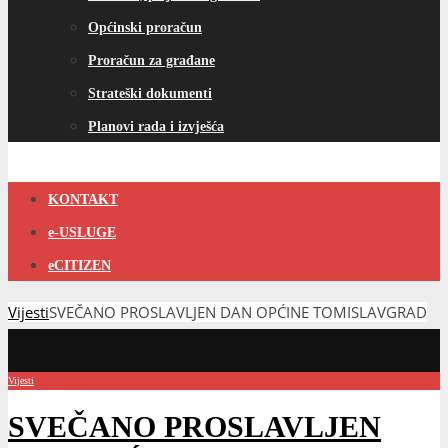
Općinski proračun
Proračun za građane
Strateški dokumenti
Planovi rada i izvješća
KONTAKT
e-USLUGE
eCITIZEN
Vijesti
SVEČANO PROSLAVLJEN DAN OPĆINE TOMISLAVGRAD
Vijesti
SVEČANO PROSLAVLJEN