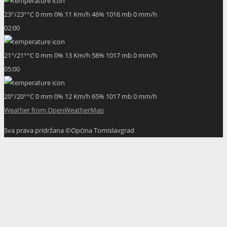
23
°
/
23
°
°C
0 mm
0%
11 Km/h
46%
1016 mb
0 mm/h
02:00
21
°
/
21
°
°C
0 mm
0%
13 Km/h
58%
1017 mb
0 mm/h
05:00
20
°
/
20
°
°C
0 mm
0%
12 Km/h
65%
1017 mb
0 mm/h
Weather from OpenWeatherMap
Sva prava pridržana ©Općina Tomislavgrad