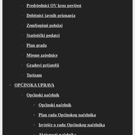
Predsjednici OV kroz povijest
Dobitnici javnih priznanja
Zemljopisni položaj
Statistički podatci
Plan grada
Mjesne zajednice
Gradovi prijatelji
Turizam
OPĆINSKA UPRAVA
Općinski načelnik
Općinski načelnik
Plan rada Općinskog načelnika
Izvješće o radu Općinskog načelnika
Aktivnosti načelnika