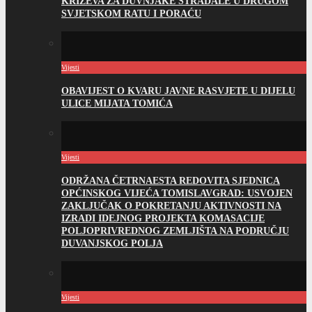
KRIŽEVA ZA DUVNJAKE STRADALE U DRUGOM
SVJETSKOM RATU I PORAĆU
Vijesti
OBAVIJEST O KVARU JAVNE RASVJETE U DIJELU
ULICE MIJATA TOMIĆA
Vijesti
ODRŽANA ČETRNAESTA REDOVITA SJEDNICA
OPĆINSKOG VIJEĆA TOMISLAVGRAD: USVOJEN
ZAKLJUČAK O POKRETANJU AKTIVNOSTI NA
IZRADI IDEJNOG PROJEKTA KOMASACIJE
POLJOPRIVREDNOG ZEMLJIŠTA NA PODRUČJU
DUVANJSKOG POLJA
Vijesti