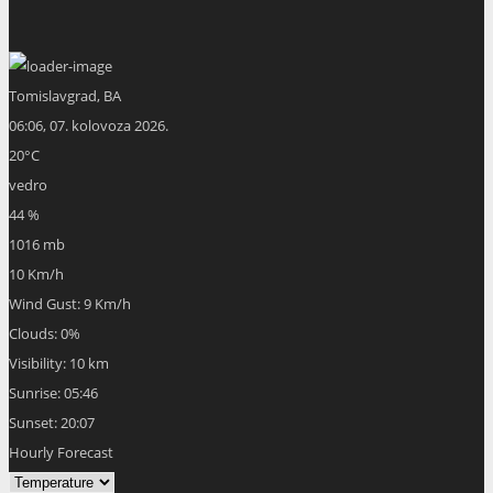
Tomislavgrad, BA
06:06,
07. kolovoza 2026.
20
°C
vedro
44 %
1016 mb
10 Km/h
Wind Gust:
9 Km/h
Clouds:
0%
Visibility:
10 km
Sunrise:
05:46
Sunset:
20:07
Hourly Forecast