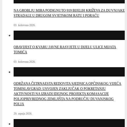
NA GROBLJU MIRA PODIGNUTO 919 BIJELIH KRIŽEVA ZA DUVNJAKE
STRADALE U DRUGOM SVJETSKOM RATU I PORAĆU
03. kolovoza 2026.
OBAVIJEST O KVARU JAVNE RASVJETE U DIJELU ULICE MIJATA
TOMIĆA
03. kolovoza 2026.
ODRŽANA ČETRNAESTA REDOVITA SJEDNICA OPĆINSKOG VIJEĆA
TOMISLAVGRAD: USVOJEN ZAKLJUČAK O POKRETANJU
AKTIVNOSTI NA IZRADI IDEJNOG PROJEKTA KOMASACIJE
POLJOPRIVREDNOG ZEMLJIŠTA NA PODRUČJU DUVANJSKOG
POLJA
29. srpnja 2026.