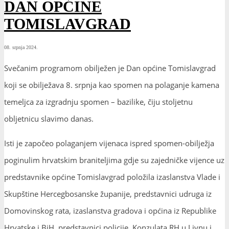
DAN OPĆINE
TOMISLAVGRAD
08. srpnja 2024.
Svečanim programom obilježen je Dan općine Tomislavgrad
koji se obilježava 8. srpnja kao spomen na polaganje kamena
temeljca za izgradnju spomen – bazilike, čiju stoljetnu
obljetnicu slavimo danas.
Isti je započeo polaganjem vijenaca ispred spomen-obilježja
poginulim hrvatskim braniteljima gdje su zajedničke vijence uz
predstavnike općine Tomislavgrad položila izaslanstva Vlade i
Skupštine Hercegbosanske županije, predstavnici udruga
iz
Domovinskog rata, izaslanstva gradova i općina iz Republike
Hrvatske i BiH, predstavnici policije, Konzulata RH u Livnu i