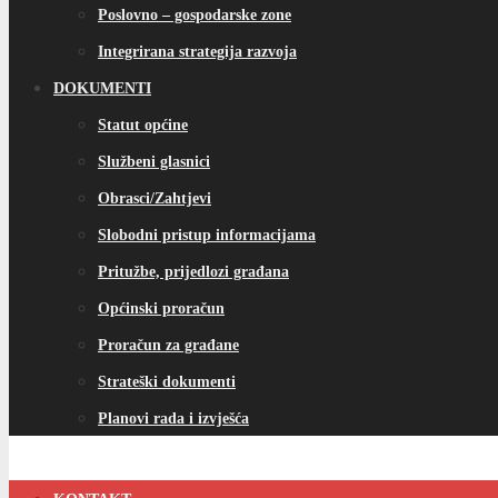
Poslovno – gospodarske zone
Integrirana strategija razvoja
DOKUMENTI
Statut općine
Službeni glasnici
Obrasci/Zahtjevi
Slobodni pristup informacijama
Pritužbe, prijedlozi građana
Općinski proračun
Proračun za građane
Strateški dokumenti
Planovi rada i izvješća