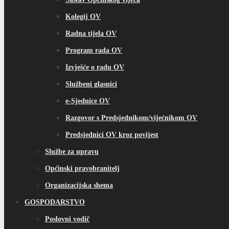
Kolegij OV
Radna tijela OV
Program rada OV
Izvješće o radu OV
Službeni glasnici
e-Sjednice OV
Razgovor s Predsjednikom/vijećnikom OV
Predsjednici OV kroz povijest
Službe za upravu
Općinski pravobranitelj
Organizacijska shema
GOSPODARSTVO
Poslovni vodič