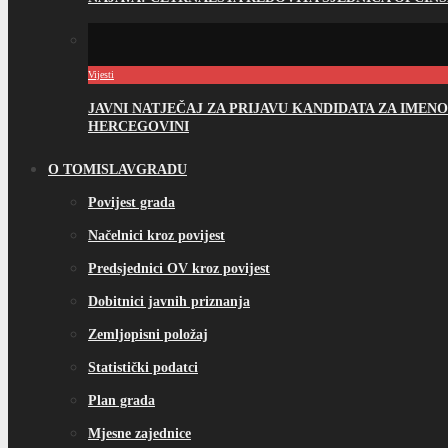
Vijesti
JAVNI NATJEČAJ ZA PRIJAVU KANDIDATA ZA IME
HERCEGOVINI
O TOMISLAVGRADU
Povijest grada
Načelnici kroz povijest
Predsjednici OV kroz povijest
Dobitnici javnih priznanja
Zemljopisni položaj
Statistički podatci
Plan grada
Mjesne zajednice