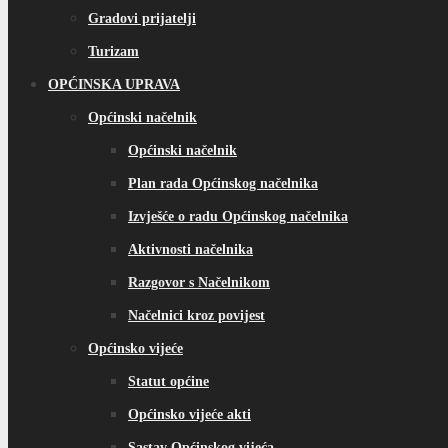
Gradovi prijatelji
Turizam
OPĆINSKA UPRAVA
Općinski načelnik
Općinski načelnik
Plan rada Općinskog načelnika
Izvješće o radu Općinskog načelnika
Aktivnosti načelnika
Razgovor s Načelnikom
Načelnici kroz povijest
Općinsko vijeće
Statut općine
Općinsko vijeće akti
Sastav Općinskog vijeća