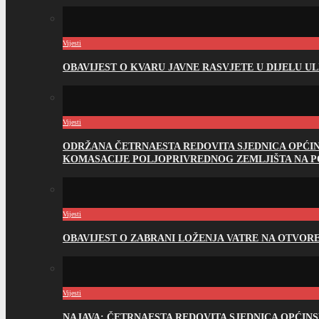
Vijesti
OBAVIJEST O KVARU JAVNE RASVJETE U DIJELU U
Vijesti
ODRŽANA ČETRNAESTA REDOVITA SJEDNICA OPĆI
KOMASACIJE POLJOPRIVREDNOG ZEMLJIŠTA NA 
Vijesti
OBAVIJEST O ZABRANI LOŽENJA VATRE NA OTVO
Vijesti
NAJAVA: ČETRNAESTA REDOVITA SJEDNICA OPĆIN