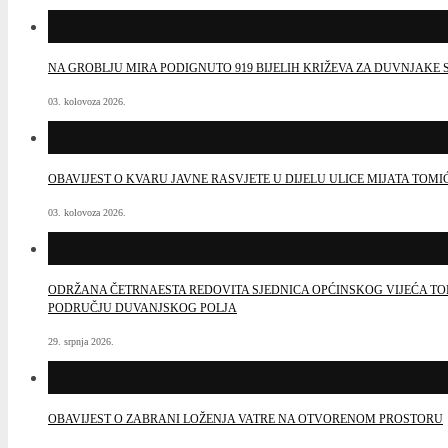
NA GROBLJU MIRA PODIGNUTO 919 BIJELIH KRIŽEVA ZA DUVNJAK
03. kolovoza 2026.
OBAVIJEST O KVARU JAVNE RASVJETE U DIJELU ULICE MIJATA TOMI
03. kolovoza 2026.
ODRŽANA ČETRNAESTA REDOVITA SJEDNICA OPĆINSKOG VIJEĆA TO
PODRUČJU DUVANJSKOG POLJA
29. srpnja 2026.
OBAVIJEST O ZABRANI LOŽENJA VATRE NA OTVORENOM PROSTORU