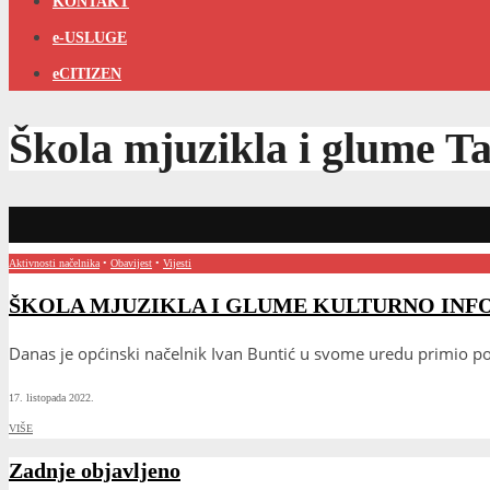
KONTAKT
e-USLUGE
eCITIZEN
Škola mjuzikla i glume
Ta
Aktivnosti načelnika
•
Obavijest
•
Vijesti
ŠKOLA MJUZIKLA I GLUME KULTURNO INF
Danas je općinski načelnik Ivan Buntić u svome uredu primio po
17. listopada 2022.
VIŠE
Zadnje objavljeno