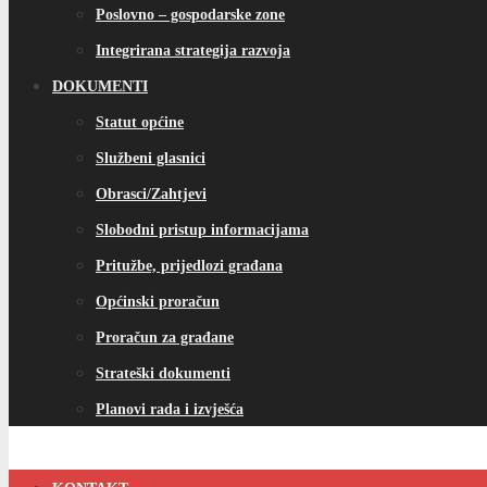
Poslovno – gospodarske zone
Integrirana strategija razvoja
DOKUMENTI
Statut općine
Službeni glasnici
Obrasci/Zahtjevi
Slobodni pristup informacijama
Pritužbe, prijedlozi građana
Općinski proračun
Proračun za građane
Strateški dokumenti
Planovi rada i izvješća