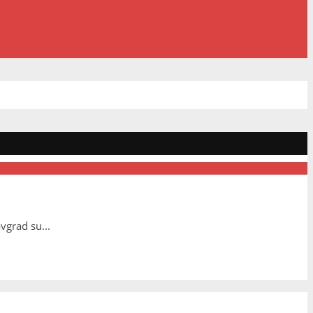
avgrad su
...