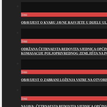
Vijesti
OBAVIJEST O KVARU JAVNE RASVJETE U DIJELU U
Vijesti
ODRŽANA ČETRNAESTA REDOVITA SJEDNICA OPĆI
KOMASACIJE POLJOPRIVREDNOG ZEMLJIŠTA NA 
Vijesti
OBAVIJEST O ZABRANI LOŽENJA VATRE NA OTVO
Vijesti
NAJAVA: ČETRNAESTA REDOVITA SJEDNICA OPĆIN