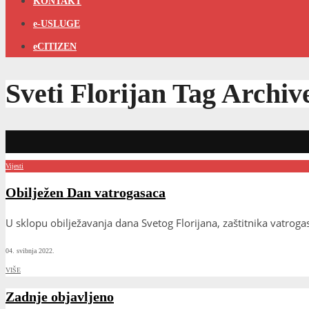
KONTAKT
e-USLUGE
eCITIZEN
Sveti Florijan
Tag Archiv
Vijesti
Obilježen Dan vatrogasaca
U sklopu obilježavanja dana Svetog Florijana, zaštitnika vatrog
04. svibnja 2022.
VIŠE
Zadnje objavljeno