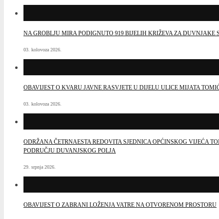
NA GROBLJU MIRA PODIGNUTO 919 BIJELIH KRIŽEVA ZA DUVNJAK
03. kolovoza 2026.
OBAVIJEST O KVARU JAVNE RASVJETE U DIJELU ULICE MIJATA TOMI
03. kolovoza 2026.
ODRŽANA ČETRNAESTA REDOVITA SJEDNICA OPĆINSKOG VIJEĆA TO
PODRUČJU DUVANJSKOG POLJA
29. srpnja 2026.
OBAVIJEST O ZABRANI LOŽENJA VATRE NA OTVORENOM PROSTORU