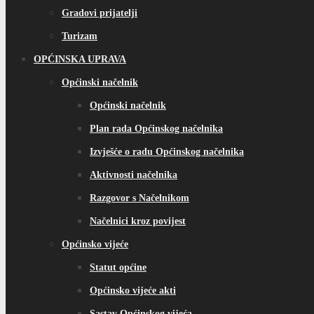
Gradovi prijatelji
Turizam
OPĆINSKA UPRAVA
Općinski načelnik
Općinski načelnik
Plan rada Općinskog načelnika
Izvješće o radu Općinskog načelnika
Aktivnosti načelnika
Razgovor s Načelnikom
Načelnici kroz povijest
Općinsko vijeće
Statut općine
Općinsko vijeće akti
Sastav Općinskog vijeća