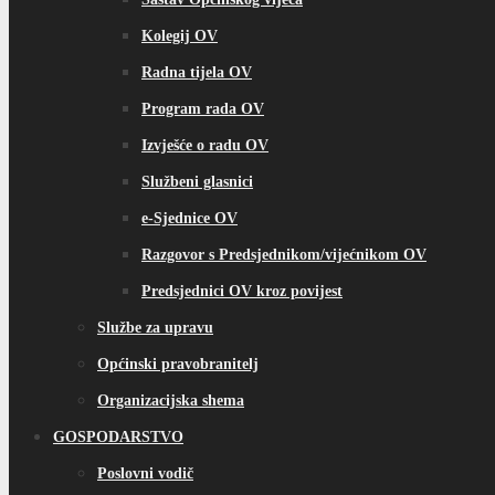
Kolegij OV
Radna tijela OV
Program rada OV
Izvješće o radu OV
Službeni glasnici
e-Sjednice OV
Razgovor s Predsjednikom/vijećnikom OV
Predsjednici OV kroz povijest
Službe za upravu
Općinski pravobranitelj
Organizacijska shema
GOSPODARSTVO
Poslovni vodič