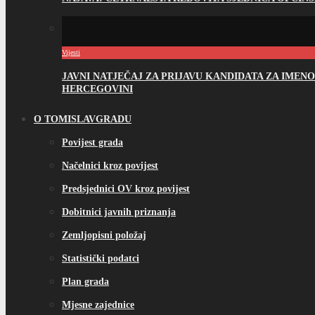
Vijesti
JAVNI NATJEČAJ ZA PRIJAVU KANDIDATA ZA IME
HERCEGOVINI
O TOMISLAVGRADU
Povijest grada
Načelnici kroz povijest
Predsjednici OV kroz povijest
Dobitnici javnih priznanja
Zemljopisni položaj
Statistički podatci
Plan grada
Mjesne zajednice