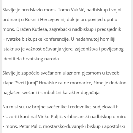
Slavlje je predslavio mons. Tomo Vukšić, nadbiskup i vojni
ordinarij u Bosni i Hercegovini, dok je propovijed uputio
mons. Dražen Kutleša, zagrebački nadbiskup i predsjednik
Hrvatske biskupske konferencije. U nadahnutoj homiliji
istaknuo je važnost očuvanja vjere, zajedništva i povijesnog
identiteta hrvatskog naroda.
Slavlje je započelo svečanom ulaznom pjesmom u izvedbi
klape “Sveti Juraj” Hrvatske ratne mornarice, čime je dodatno
naglašen svečani i simbolični karakter događaja.
Na misi su, uz brojne svećenike i redovnike, sudjelovali i:
• Uzoriti kardinal Vinko Puljić, vrhbosanski nadbiskup u miru
• mons. Petar Palić, mostarsko-duvanjski biskup i apostolski