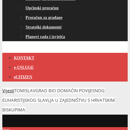
Općinski proračun
Proračun za građane
Strateški dokumenti
Planovi rada i izvješća
KONTAKT
e-USLUGE
eCITIZEN
Vijesti
TOMISLAVGRAD BIO DOMAĆIN POVIJESNOG
EUHARISTIJSKOG SLAVLJA U ZAJEDNIŠTVU S HRVATSKIM
BISKUPIMA
Vijesti