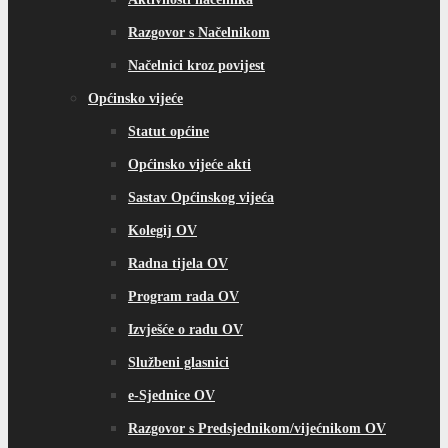
Razgovor s Načelnikom
Načelnici kroz povijest
Općinsko vijeće
Statut općine
Općinsko vijeće akti
Sastav Općinskog vijeća
Kolegij OV
Radna tijela OV
Program rada OV
Izvješće o radu OV
Službeni glasnici
e-Sjednice OV
Razgovor s Predsjednikom/vijećnikom OV