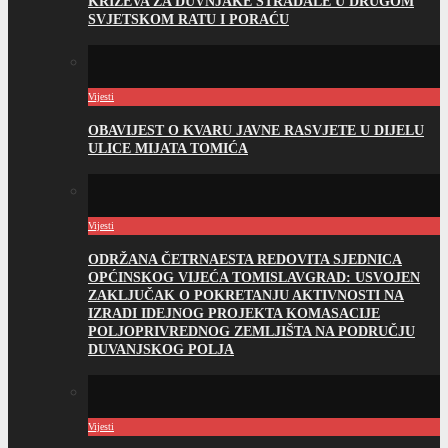
KRIŽEVA ZA DUVNJAKE STRADALE U DRUGOM
SVJETSKOM RATU I PORAĆU
Vijesti
OBAVIJEST O KVARU JAVNE RASVJETE U DIJELU
ULICE MIJATA TOMIĆA
Vijesti
ODRŽANA ČETRNAESTA REDOVITA SJEDNICA
OPĆINSKOG VIJEĆA TOMISLAVGRAD: USVOJEN
ZAKLJUČAK O POKRETANJU AKTIVNOSTI NA
IZRADI IDEJNOG PROJEKTA KOMASACIJE
POLJOPRIVREDNOG ZEMLJIŠTA NA PODRUČJU
DUVANJSKOG POLJA
Vijesti