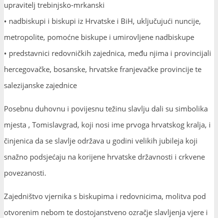
upravitelj trebinjsko-mrkanski
• nadbiskupi i biskupi iz Hrvatske i BiH, uključujući nuncije,
metropolite, pomoćne biskupe i umirovljene nadbiskupe
• predstavnici redovničkih zajednica, među njima i provincijali
hercegovačke, bosanske, hrvatske franjevačke provincije te
salezijanske zajednice
Posebnu duhovnu i povijesnu težinu slavlju dali su simbolika
mjesta , Tomislavgrad, koji nosi ime prvoga hrvatskog kralja, i
činjenica da se slavlje održava u godini velikih jubileja koji
snažno podsjećaju na korijene hrvatske državnosti i crkvene
povezanosti.
Zajedništvo vjernika s biskupima i redovnicima, molitva pod
otvorenim nebom te dostojanstveno ozračje slavljenja vjere i