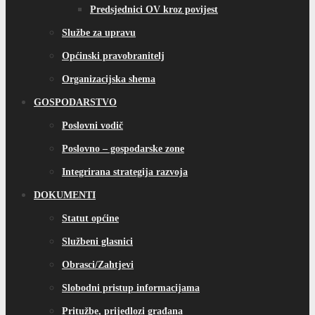
Predsjednici OV kroz povijest
Službe za upravu
Općinski pravobranitelj
Organizacijska shema
GOSPODARSTVO
Poslovni vodič
Poslovno – gospodarske zone
Integrirana strategija razvoja
DOKUMENTI
Statut općine
Službeni glasnici
Obrasci/Zahtjevi
Slobodni pristup informacijama
Pritužbe, prijedlozi građana