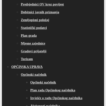
Predsjednici OV kroz povijest
Dobitnici javnih priznanja
Zemljopisni položaj
Statistički podatci
Plan grada
Mjesne zajednice
Gradovi prijatelji
Turizam
OPĆINSKA UPRAVA
Općinski načelnik
Općinski načelnik
Plan rada Općinskog načelnika
Izvješće o radu Općinskog načelnika
Aktivnosti načelnika