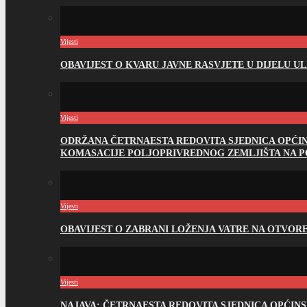
Vijesti
OBAVIJEST O KVARU JAVNE RASVJETE U DIJELU U
Vijesti
ODRŽANA ČETRNAESTA REDOVITA SJEDNICA OPĆI
KOMASACIJE POLJOPRIVREDNOG ZEMLJIŠTA NA 
Vijesti
OBAVIJEST O ZABRANI LOŽENJA VATRE NA OTVO
Vijesti
NAJAVA: ČETRNAESTA REDOVITA SJEDNICA OPĆIN