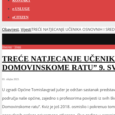
KONTAKT
e-USLUGE
eCITIZEN
Obavijest
,
Vijesti
TREĆE NATJECANJE UČENIKA OSNOVNIH I SRE
Obavijest
•
Vijesti
TREĆE NATJECANJE UČENIK
DOMOVINSKOME RATU” 9. S
03. ožujka 2023.
U zgradi Općine Tomislavgrad jučer je održan sastanak predstavn
područja naše općine, zajedno s profesorima povijesti iz svih š
Domovinskome ratu“. Kviz je još 2018. osmislio i pokrenuo tomi
opravdanih razloga privremeno otkazano. Ove godine u organizaci