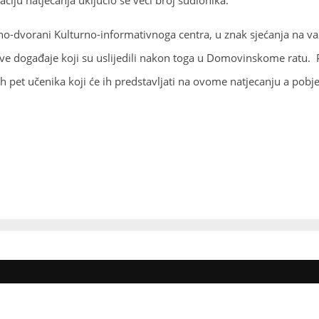
u kino-dvorani Kulturno-informativnoga centra, u znak sjećanja na v
 sve događaje koji su uslijedili nakon toga u Domovinskome ratu. P
ih pet učenika koji će ih predstavljati na ovome natjecanju a pobj