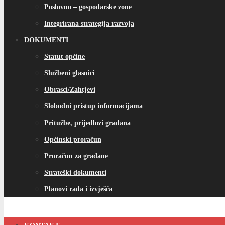
Poslovno – gospodarske zone
Integrirana strategija razvoja
DOKUMENTI
Statut općine
Službeni glasnici
Obrasci/Zahtjevi
Slobodni pristup informacijama
Pritužbe, prijedlozi građana
Općinski proračun
Proračun za građane
Strateški dokumenti
Planovi rada i izvješća