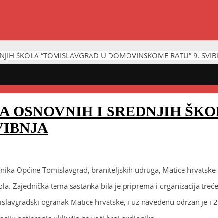
DNJIH ŠKOLA “TOMISLAVGRAD U DOMOVINSKOME RATU” 9. SVIB
A OSNOVNIH I SREDNJIH ŠK
VIBNJA
ika Općine Tomislavgrad, braniteljskih udruga, Matice hrvatske T
kola. Zajednička tema sastanka bila je priprema i organizacija tr
slavgradski ogranak Matice hrvatske, i uz navedenu održan je i 
ju natjecanja uključio se veći broj sudionika.