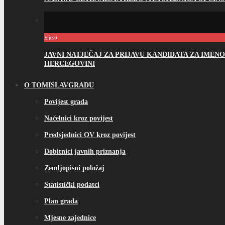
Vijesti
JAVNI NATJEČAJ ZA PRIJAVU KANDIDATA ZA IME
HERCEGOVINI
O TOMISLAVGRADU
Povijest grada
Načelnici kroz povijest
Predsjednici OV kroz povijest
Dobitnici javnih priznanja
Zemljopisni položaj
Statistički podatci
Plan grada
Mjesne zajednice