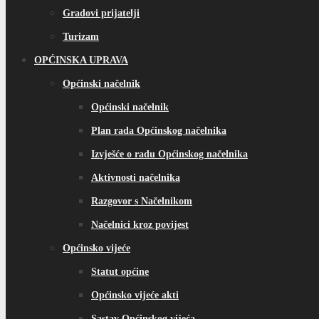
Gradovi prijatelji
Turizam
OPĆINSKA UPRAVA
Općinski načelnik
Općinski načelnik
Plan rada Općinskog načelnika
Izvješće o radu Općinskog načelnika
Aktivnosti načelnika
Razgovor s Načelnikom
Načelnici kroz povijest
Općinsko vijeće
Statut općine
Općinsko vijeće akti
Sastav Općinskog vijeća