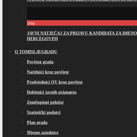
Vijesti
JAVNI NATJEČAJ ZA PRIJAVU KANDIDATA ZA IME
HERCEGOVINI
O TOMISLAVGRADU
Povijest grada
Načelnici kroz povijest
Predsjednici OV kroz povijest
Dobitnici javnih priznanja
Zemljopisni položaj
Statistički podatci
Plan grada
Mjesne zajednice