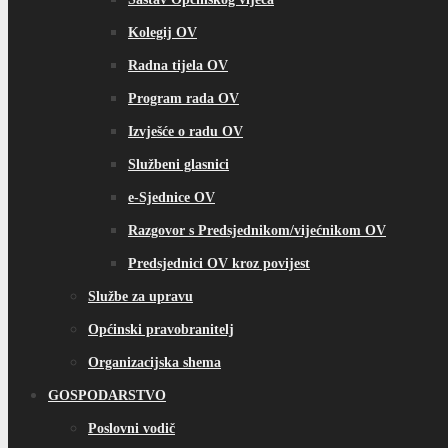
Kolegij OV
Radna tijela OV
Program rada OV
Izvješće o radu OV
Službeni glasnici
e-Sjednice OV
Razgovor s Predsjednikom/vijećnikom OV
Predsjednici OV kroz povijest
Službe za upravu
Općinski pravobranitelj
Organizacijska shema
GOSPODARSTVO
Poslovni vodič