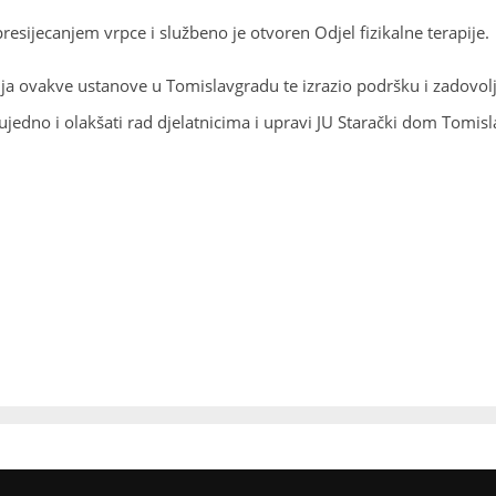
sijecanjem vrpce i službeno je otvoren Odjel fizikalne terapije.
a ovakve ustanove u Tomislavgradu te izrazio podršku i zadovoljst
 a ujedno i olakšati rad djelatnicima i upravi JU Starački dom Tomis