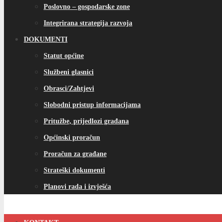
Poslovno – gospodarske zone
Integrirana strategija razvoja
DOKUMENTI
Statut općine
Službeni glasnici
Obrasci/Zahtjevi
Slobodni pristup informacijama
Pritužbe, prijedlozi građana
Općinski proračun
Proračun za građane
Strateški dokumenti
Planovi rada i izvješća