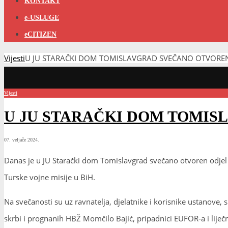
KONTAKT
e-USLUGE
eCITIZEN
Vijesti
U JU STARAČKI DOM TOMISLAVGRAD SVEČANO OTVOREN O
Vijesti
U JU STARAČKI DOM TOMIS
07. veljače 2024.
Danas je u JU Starački dom Tomislavgrad svečano otvoren odjel fi
Turske vojne misije u BiH.
Na svečanosti su uz ravnatelja, djelatnike i korisnike ustanove, 
skrbi i prognanih HBŽ Momčilo Bajić, pripadnici EUFOR-a i liječ