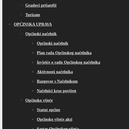
Gradovi prijatelji
Turizam
OPĆINSKA UPRAVA
Općinski načelnik
Općinski načelnik
Plan rada Općinskog načelnika
Izvješće o radu Općinskog načelnika
Aktivnosti načelnika
Razgovor s Načelnikom
Načelnici kroz povijest
Općinsko vijeće
Statut općine
Općinsko vijeće akti
Sastav Općinskog vijeća