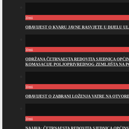
Vijesti
OBAVIJEST O KVARU JAVNE RASVJETE U DIJELU U
Vijesti
ODRŽANA ČETRNAESTA REDOVITA SJEDNICA OPĆI
KOMASACIJE POLJOPRIVREDNOG ZEMLJIŠTA NA 
Vijesti
OBAVIJEST O ZABRANI LOŽENJA VATRE NA OTVO
Vijesti
NAJAVA: ČETRNAESTA REDOVITA SJEDNICA OPĆIN