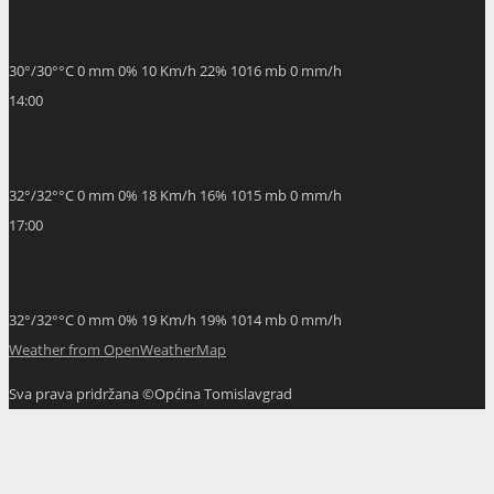
14:00
32
°
/
32
°
°C
0 mm
0%
18 Km/h
16%
1015 mb
0 mm/h
17:00
32
°
/
32
°
°C
0 mm
0%
19 Km/h
19%
1014 mb
0 mm/h
Weather from OpenWeatherMap
Sva prava pridržana ©Općina Tomislavgrad