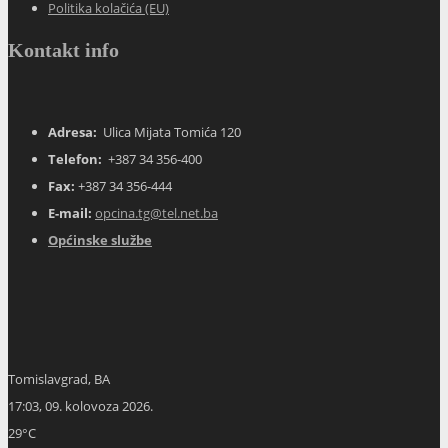
Adresa:
Ulica Mijata Tomića 120
Telefon:
+387 34 356-400
Fax:
+387 34 356-444
E-mail:
opcina.tg@tel.net.ba
Općinske službe
Tomislavgrad, BA
17:03,
09. kolovoza 2026.
29
°C
vedro
32 %
1016 mb