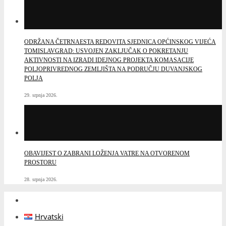
ODRŽANA ČETRNAESTA REDOVITA SJEDNICA OPĆINSKOG VIJEĆA
TOMISLAVGRAD: USVOJEN ZAKLJUČAK O POKRETANJU
AKTIVNOSTI NA IZRADI IDEJNOG PROJEKTA KOMASACIJE
POLJOPRIVREDNOG ZEMLJIŠTA NA PODRUČJU DUVANJSKOG
POLJA
29. srpnja 2026.
OBAVIJEST O ZABRANI LOŽENJA VATRE NA OTVORENOM
PROSTORU
28. srpnja 2026.
Hrvatski
English
Facebook