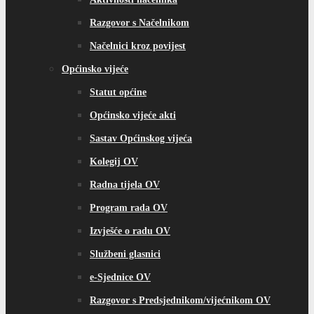
Razgovor s Načelnikom
Načelnici kroz povijest
Općinsko vijeće
Statut općine
Općinsko vijeće akti
Sastav Općinskog vijeća
Kolegij OV
Radna tijela OV
Program rada OV
Izvješće o radu OV
Službeni glasnici
e-Sjednice OV
Razgovor s Predsjednikom/vijećnikom OV