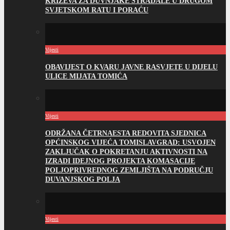
KRIŽEVA ZA DUVNJAKE STRADALE U DRUGOM
SVJETSKOM RATU I PORAĆU
Vijesti
OBAVIJEST O KVARU JAVNE RASVJETE U DIJELU
ULICE MIJATA TOMIĆA
Vijesti
ODRŽANA ČETRNAESTA REDOVITA SJEDNICA
OPĆINSKOG VIJEĆA TOMISLAVGRAD: USVOJEN
ZAKLJUČAK O POKRETANJU AKTIVNOSTI NA
IZRADI IDEJNOG PROJEKTA KOMASACIJE
POLJOPRIVREDNOG ZEMLJIŠTA NA PODRUČJU
DUVANJSKOG POLJA
Vijesti