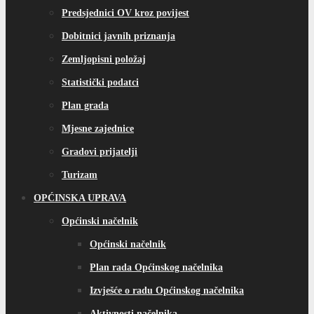
Predsjednici OV kroz povijest
Dobitnici javnih priznanja
Zemljopisni položaj
Statistički podatci
Plan grada
Mjesne zajednice
Gradovi prijatelji
Turizam
OPĆINSKA UPRAVA
Općinski načelnik
Općinski načelnik
Plan rada Općinskog načelnika
Izvješće o radu Općinskog načelnika
Aktivnosti načelnika