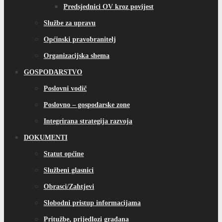
Predsjednici OV kroz povijest
Službe za upravu
Općinski pravobranitelj
Organizacijska shema
GOSPODARSTVO
Poslovni vodič
Poslovno – gospodarske zone
Integrirana strategija razvoja
DOKUMENTI
Statut općine
Službeni glasnici
Obrasci/Zahtjevi
Slobodni pristup informacijama
Pritužbe, prijedlozi građana