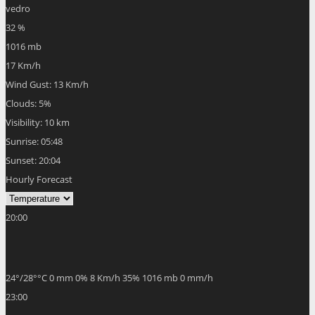
17 Km/h
Wind Gust:
13 Km/h
Clouds:
5%
Visibility:
10 km
Sunrise:
05:48
Sunset:
20:04
Hourly Forecast
20:00
24
°
/
28
°
°C
0 mm
0%
8 Km/h
35%
1016 mb
0 mm/h
23:00
18
°
/
22
°
°C
0 mm
0%
11 Km/h
48%
1018 mb
0 mm/h