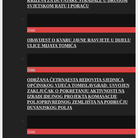
KRIŽEVA ZA DUVNJAKE STRADALE U DRUGOM
SVJETSKOM RATU I PORAĆU
Vijesti
OBAVIJEST O KVARU JAVNE RASVJETE U DIJELU
ULICE MIJATA TOMIĆA
Vijesti
ODRŽANA ČETRNAESTA REDOVITA SJEDNICA
OPĆINSKOG VIJEĆA TOMISLAVGRAD: USVOJEN
ZAKLJUČAK O POKRETANJU AKTIVNOSTI NA
IZRADI IDEJNOG PROJEKTA KOMASACIJE
POLJOPRIVREDNOG ZEMLJIŠTA NA PODRUČJU
DUVANJSKOG POLJA
Vijesti