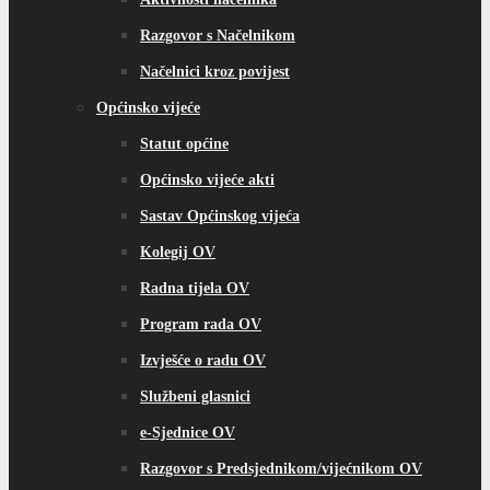
Razgovor s Načelnikom
Načelnici kroz povijest
Općinsko vijeće
Statut općine
Općinsko vijeće akti
Sastav Općinskog vijeća
Kolegij OV
Radna tijela OV
Program rada OV
Izvješće o radu OV
Službeni glasnici
e-Sjednice OV
Razgovor s Predsjednikom/vijećnikom OV