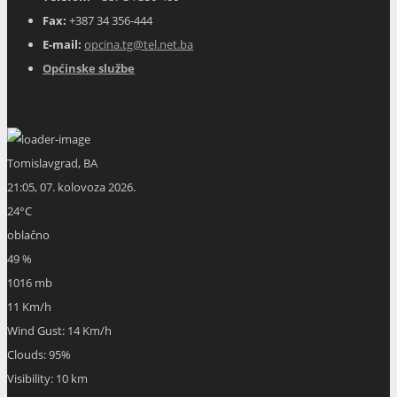
Fax:
+387 34 356-444
E-mail:
opcina.tg@tel.net.ba
Općinske službe
Tomislavgrad, BA
21:05,
07. kolovoza 2026.
24
°C
oblačno
49 %
1016 mb
11 Km/h
Wind Gust:
14 Km/h
Clouds:
95%
Visibility:
10 km