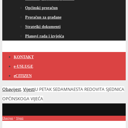
Općinski proračun
Proračun za građane
Strateški dokumenti
Planovi rada i izvješća
KONTAKT
e-USLUGE
eCITIZEN
Obavijest
,
Vijesti
U PETAK SEDAMNAESTA REDOVITA SJEDNICA
OPĆINSKOGA VIJEĆA
Obavijest
•
Vijesti