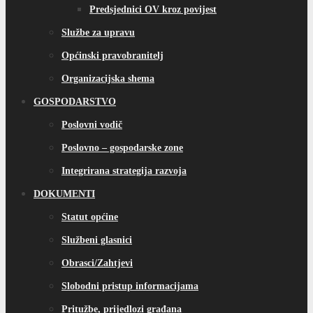
Predsjednici OV kroz povijest
Službe za upravu
Općinski pravobranitelj
Organizacijska shema
GOSPODARSTVO
Poslovni vodič
Poslovno – gospodarske zone
Integrirana strategija razvoja
DOKUMENTI
Statut općine
Službeni glasnici
Obrasci/Zahtjevi
Slobodni pristup informacijama
Pritužbe, prijedlozi građana