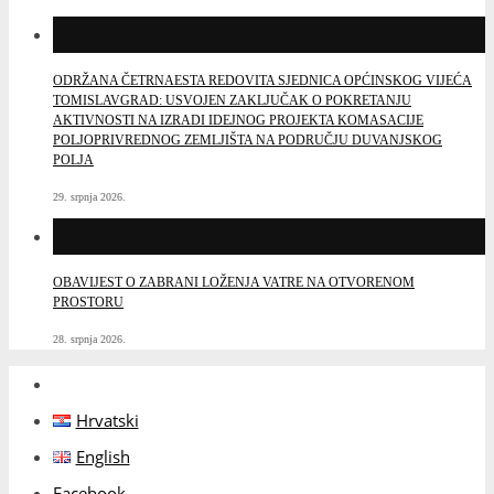
ODRŽANA ČETRNAESTA REDOVITA SJEDNICA OPĆINSKOG VIJEĆA
TOMISLAVGRAD: USVOJEN ZAKLJUČAK O POKRETANJU
AKTIVNOSTI NA IZRADI IDEJNOG PROJEKTA KOMASACIJE
POLJOPRIVREDNOG ZEMLJIŠTA NA PODRUČJU DUVANJSKOG
POLJA
29. srpnja 2026.
OBAVIJEST O ZABRANI LOŽENJA VATRE NA OTVORENOM
PROSTORU
28. srpnja 2026.
Hrvatski
English
Facebook