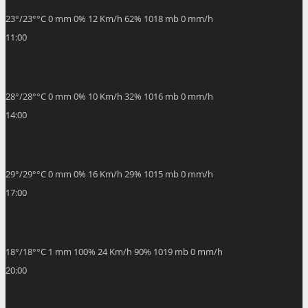
23
°
/
23
°
°C
0 mm
0%
12 Km/h
62%
1018 mb
0 mm/h
11:00
28
°
/
28
°
°C
0 mm
0%
10 Km/h
32%
1016 mb
0 mm/h
14:00
29
°
/
29
°
°C
0 mm
0%
16 Km/h
29%
1015 mb
0 mm/h
17:00
18
°
/
18
°
°C
1 mm
100%
24 Km/h
90%
1019 mb
0 mm/h
20:00
17
°
/
17
°
°C
1 mm
100%
14 Km/h
89%
1020 mb
0 mm/h