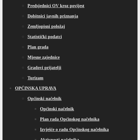
Predsjednici OV kroz povijest
Dobitnici javnih priznanja
Zemljopisni položaj
Statistički podatci
Plan grada
Mjesne zajednice
Gradovi prijatelji
Turizam
OPĆINSKA UPRAVA
Općinski načelnik
Općinski načelnik
Plan rada Općinskog načelnika
Izvješće o radu Općinskog načelnika
Aktivnosti načelnika