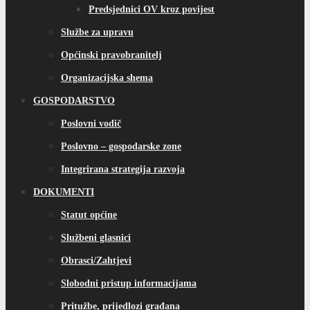
Predsjednici OV kroz povijest
Službe za upravu
Općinski pravobranitelj
Organizacijska shema
GOSPODARSTVO
Poslovni vodič
Poslovno – gospodarske zone
Integrirana strategija razvoja
DOKUMENTI
Statut općine
Službeni glasnici
Obrasci/Zahtjevi
Slobodni pristup informacijama
Pritužbe, prijedlozi građana