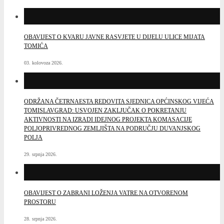
OBAVIJEST O KVARU JAVNE RASVJETE U DIJELU ULICE MIJATA
TOMIĆA
03. kolovoza 2026.
ODRŽANA ČETRNAESTA REDOVITA SJEDNICA OPĆINSKOG VIJEĆA
TOMISLAVGRAD: USVOJEN ZAKLJUČAK O POKRETANJU
AKTIVNOSTI NA IZRADI IDEJNOG PROJEKTA KOMASACIJE
POLJOPRIVREDNOG ZEMLJIŠTA NA PODRUČJU DUVANJSKOG
POLJA
29. srpnja 2026.
OBAVIJEST O ZABRANI LOŽENJA VATRE NA OTVORENOM
PROSTORU
28. srpnja 2026.