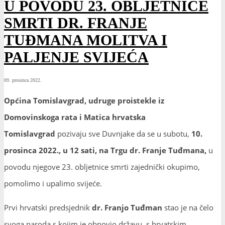
U POVODU 23. OBLJETNICE
SMRTI DR. FRANJE
TUĐMANA MOLITVA I
PALJENJE SVIJEĆA
09. prosinca 2022.
Općina Tomislavgrad, udruge proistekle iz
Domovinskoga rata i Matica hrvatska
Tomislavgrad
pozivaju sve Duvnjake da se u subotu,
10.
prosinca 2022., u 12 sati, na Trgu dr. Franje Tuđmana,
u
povodu njegove 23. obljetnice smrti zajednički okupimo,
pomolimo i upalimo svijeće.
Prvi hrvatski predsjednik
dr. Franjo Tuđman
stao je na čelo
svoga naroda s kojim je obnovio državu, s hrvatskim