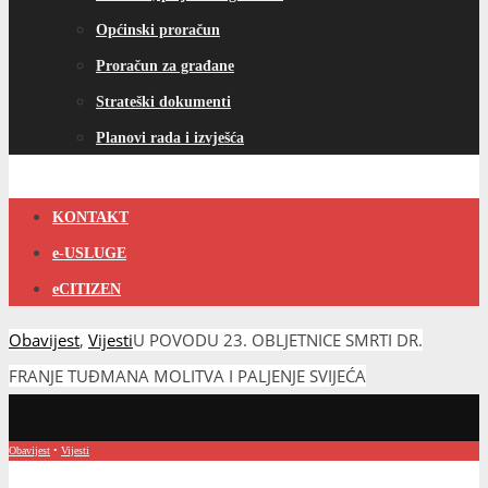
Općinski proračun
Proračun za građane
Strateški dokumenti
Planovi rada i izvješća
KONTAKT
e-USLUGE
eCITIZEN
Obavijest
,
Vijesti
U POVODU 23. OBLJETNICE SMRTI DR.
FRANJE TUĐMANA MOLITVA I PALJENJE SVIJEĆA
Obavijest
•
Vijesti