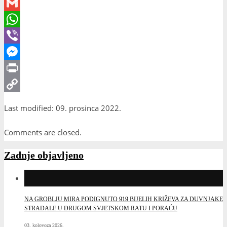
Email
Gmail
WhatsApp
Viber
Messenger
Print
Copy
Last modified: 09. prosinca 2022.
Link
Comments are closed.
Zadnje objavljeno
NA GROBLJU MIRA PODIGNUTO 919 BIJELIH KRIŽEVA ZA DUVNJAKE
STRADALE U DRUGOM SVJETSKOM RATU I PORAĆU
03. kolovoza 2026.