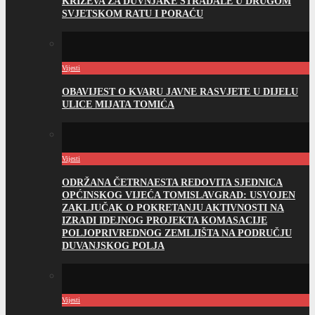
KRIŽEVA ZA DUVNJAKE STRADALE U DRUGOM
SVJETSKOM RATU I PORAĆU
Vijesti
OBAVIJEST O KVARU JAVNE RASVJETE U DIJELU
ULICE MIJATA TOMIĆA
Vijesti
ODRŽANA ČETRNAESTA REDOVITA SJEDNICA
OPĆINSKOG VIJEĆA TOMISLAVGRAD: USVOJEN
ZAKLJUČAK O POKRETANJU AKTIVNOSTI NA
IZRADI IDEJNOG PROJEKTA KOMASACIJE
POLJOPRIVREDNOG ZEMLJIŠTA NA PODRUČJU
DUVANJSKOG POLJA
Vijesti