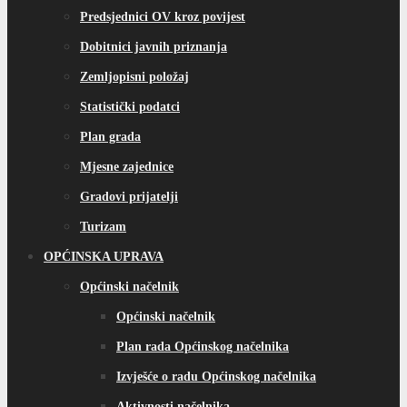
Predsjednici OV kroz povijest
Dobitnici javnih priznanja
Zemljopisni položaj
Statistički podatci
Plan grada
Mjesne zajednice
Gradovi prijatelji
Turizam
OPĆINSKA UPRAVA
Općinski načelnik
Općinski načelnik
Plan rada Općinskog načelnika
Izvješće o radu Općinskog načelnika
Aktivnosti načelnika