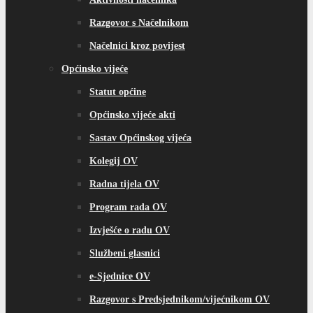
Razgovor s Načelnikom
Načelnici kroz povijest
Općinsko vijeće
Statut općine
Općinsko vijeće akti
Sastav Općinskog vijeća
Kolegij OV
Radna tijela OV
Program rada OV
Izvješće o radu OV
Službeni glasnici
e-Sjednice OV
Razgovor s Predsjednikom/vijećnikom OV