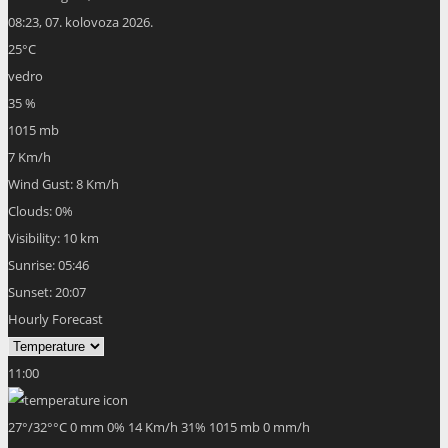
08:23,
07. kolovoza 2026.
25
°C
vedro
35 %
1015 mb
7 Km/h
Wind Gust:
8 Km/h
Clouds:
0%
Visibility:
10 km
Sunrise:
05:46
Sunset:
20:07
Hourly Forecast
11:00
27
°
/
32
°
°C
0 mm
0%
14 Km/h
31%
1015 mb
0 mm/h