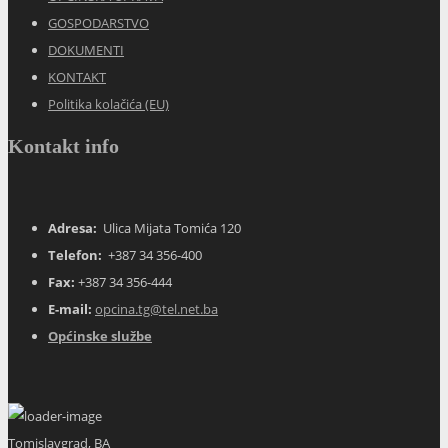
GOSPODARSTVO
DOKUMENTI
KONTAKT
Politika kolačića (EU)
Kontakt info
Adresa:
Ulica Mijata Tomića 120
Telefon:
+387 34 356-400
Fax:
+387 34 356-444
E-mail:
opcina.tg@tel.net.ba
Općinske službe
Tomislavgrad, BA