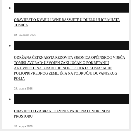
OBAVIJEST O KVARU JAVNE RASVJETE U DIJELU ULICE MIJATA
TOMIĆA
03. kolovoza 2026.
ODRŽANA ČETRNAESTA REDOVITA SJEDNICA OPĆINSKOG VIJEĆA
TOMISLAVGRAD: USVOJEN ZAKLJUČAK O POKRETANJU
AKTIVNOSTI NA IZRADI IDEJNOG PROJEKTA KOMASACIJE
POLJOPRIVREDNOG ZEMLJIŠTA NA PODRUČJU DUVANJSKOG
POLJA
29. srpnja 2026.
OBAVIJEST O ZABRANI LOŽENJA VATRE NA OTVORENOM
PROSTORU
28. srpnja 2026.