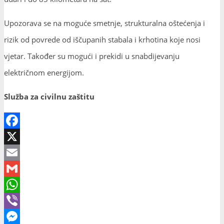
Upozorava se na moguće smetnje, strukturalna oštećenja i
rizik od povrede od iščupanih stabala i krhotina koje nosi
vjetar. Također su mogući i prekidi u snabdijevanju
električnom energijom.
Služba za civilnu zaštitu
Facebook
X
Email
Gmail
WhatsApp
Viber