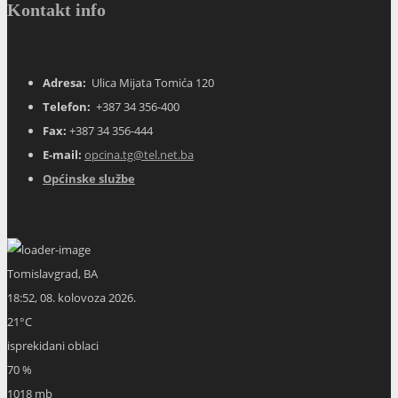
Kontakt info
Adresa:
Ulica Mijata Tomića 120
Telefon:
+387 34 356-400
Fax:
+387 34 356-444
E-mail:
opcina.tg@tel.net.ba
Općinske službe
Tomislavgrad, BA
18:52,
08. kolovoza 2026.
21
°C
isprekidani oblaci
70 %
1018 mb