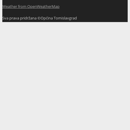
Weather from OpenWeatherMap
Sva prava pridržana ©Općina Tomislavgrad