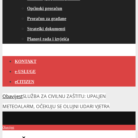
Općinski proračun
Proračun za građane
Strateški dokumenti
Planovi rada i izvješća
KONTAKT
e-USLUGE
eCITIZEN
Obavijest
SLUŽBA ZA CIVILNU ZAŠTITU: UPALJEN
METEOALARM, OČEKUJU SE OLUJNI UDARI VJETRA
Obavijest