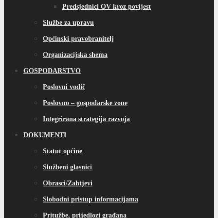
Predsjednici OV kroz povijest
Službe za upravu
Općinski pravobranitelj
Organizacijska shema
GOSPODARSTVO
Poslovni vodič
Poslovno – gospodarske zone
Integrirana strategija razvoja
DOKUMENTI
Statut općine
Službeni glasnici
Obrasci/Zahtjevi
Slobodni pristup informacijama
Pritužbe, prijedlozi građana