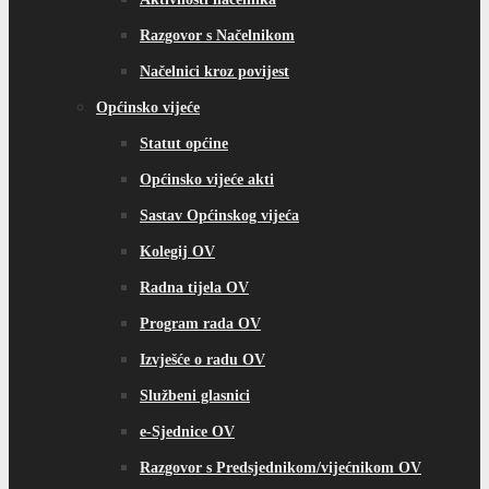
Razgovor s Načelnikom
Načelnici kroz povijest
Općinsko vijeće
Statut općine
Općinsko vijeće akti
Sastav Općinskog vijeća
Kolegij OV
Radna tijela OV
Program rada OV
Izvješće o radu OV
Službeni glasnici
e-Sjednice OV
Razgovor s Predsjednikom/vijećnikom OV