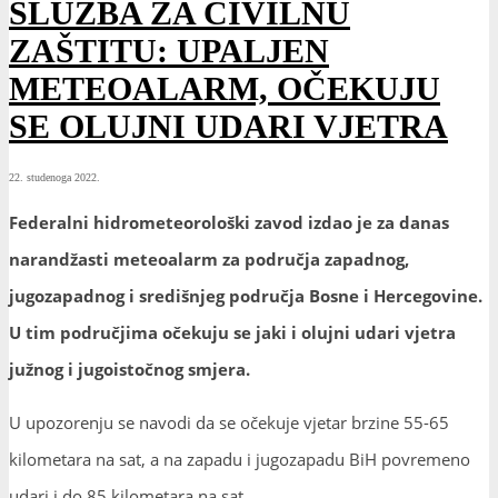
SLUŽBA ZA CIVILNU
ZAŠTITU: UPALJEN
METEOALARM, OČEKUJU
SE OLUJNI UDARI VJETRA
22. studenoga 2022.
Federalni hidrometeorološki zavod izdao je za danas
narandžasti meteoalarm za područja zapadnog,
jugozapadnog i središnjeg područja Bosne i Hercegovine.
U tim područjima očekuju se jaki i olujni udari vjetra
južnog i jugoistočnog smjera.
U upozorenju se navodi da se očekuje vjetar brzine 55-65
kilometara na sat, a na zapadu i jugozapadu BiH povremeno
udari i do 85 kilometara na sat.