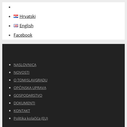
Hrvatski
English
Facebook
NASLOVNICA
NOVOSTI
O TOMISLAVGRADU
OPĆINSKA UPRAVA
GOSPODARSTVO
DOKUMENTI
KONTAKT
Politika kolačića (EU)