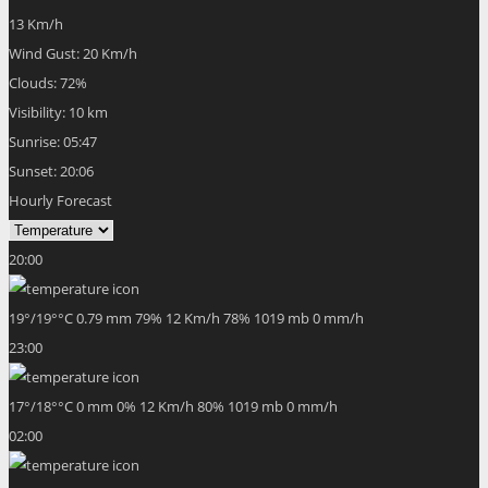
13 Km/h
Wind Gust:
20 Km/h
Clouds:
72%
Visibility:
10 km
Sunrise:
05:47
Sunset:
20:06
Hourly Forecast
20:00
19
°
/
19
°
°C
0.79 mm
79%
12 Km/h
78%
1019 mb
0 mm/h
23:00
17
°
/
18
°
°C
0 mm
0%
12 Km/h
80%
1019 mb
0 mm/h
02:00