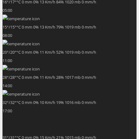
16
°
/
17
°
°C
0 mm
0%
13 Km/h
84%
1020 mb
0 mm/h
05:00
15
°
/
15
°
°C
0 mm
0%
13 Km/h
79%
1019 mb
0 mm/h
08:00
20
°
/
20
°
°C
0 mm
0%
11 Km/h
52%
1019 mb
0 mm/h
11:00
28
°
/
28
°
°C
0 mm
0%
11 Km/h
28%
1017 mb
0 mm/h
14:00
32
°
/
32
°
°C
0 mm
0%
10 Km/h
19%
1016 mb
0 mm/h
17:00
31
°
/
31
°
°C
0 mm
0%
15 Km/h
21%
1015 mb
0 mm/h