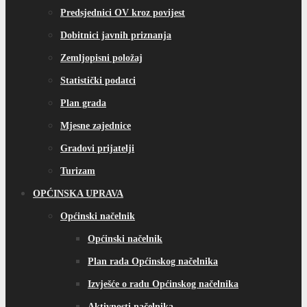
Predsjednici OV kroz povijest
Dobitnici javnih priznanja
Zemljopisni položaj
Statistički podatci
Plan grada
Mjesne zajednice
Gradovi prijatelji
Turizam
OPĆINSKA UPRAVA
Općinski načelnik
Općinski načelnik
Plan rada Općinskog načelnika
Izvješće o radu Općinskog načelnika
Aktivnosti načelnika