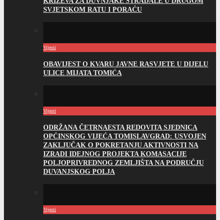
KRIŽEVA ZA DUVNJAKE STRADALE U DRUGOM
SVJETSKOM RATU I PORAĆU
Vijesti
OBAVIJEST O KVARU JAVNE RASVJETE U DIJELU
ULICE MIJATA TOMIĆA
Vijesti
ODRŽANA ČETRNAESTA REDOVITA SJEDNICA
OPĆINSKOG VIJEĆA TOMISLAVGRAD: USVOJEN
ZAKLJUČAK O POKRETANJU AKTIVNOSTI NA
IZRADI IDEJNOG PROJEKTA KOMASACIJE
POLJOPRIVREDNOG ZEMLJIŠTA NA PODRUČJU
DUVANJSKOG POLJA
Vijesti