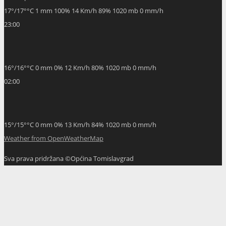
17
°
/
17
°
°C
1 mm
100%
14 Km/h
89%
1020 mb
0 mm/h
23:00
16
°
/
16
°
°C
0 mm
0%
12 Km/h
80%
1020 mb
0 mm/h
02:00
15
°
/
15
°
°C
0 mm
0%
13 Km/h
84%
1020 mb
0 mm/h
Weather from OpenWeatherMap
Sva prava pridržana ©Općina Tomislavgrad