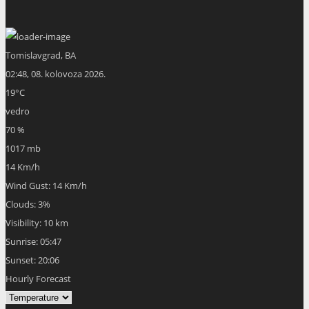
Tomislavgrad, BA
02:48,
08. kolovoza 2026.
19
°C
vedro
70 %
1017 mb
14 Km/h
Wind Gust:
14 Km/h
Clouds:
3%
Visibility:
10 km
Sunrise:
05:47
Sunset:
20:06
Hourly Forecast