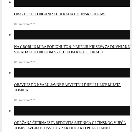
OBAVIJEST O ORGANIZACIJI RADA OPĆINSKE UPRAVE
07. kolovoza 2026.
NA GROBLJU MIRA PODIGNUTO 919 BIJELIH KRIŽEVA ZA DUVNJAKE
STRADALE U DRUGOM SVJETSKOM RATU I PORAĆU
03. kolovoza 2026.
OBAVIJEST O KVARU JAVNE RASVJETE U DIJELU ULICE MIJATA
TOMIĆA
03. kolovoza 2026.
ODRŽANA ČETRNAESTA REDOVITA SJEDNICA OPĆINSKOG VIJEĆA
TOMISLAVGRAD: USVOJEN ZAKLJUČAK O POKRETANJU