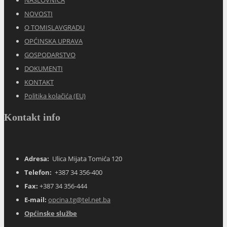
NOVOSTI
O TOMISLAVGRADU
OPĆINSKA UPRAVA
GOSPODARSTVO
DOKUMENTI
KONTAKT
Politika kolačića (EU)
Kontakt info
Adresa:
Ulica Mijata Tomića 120
Telefon:
+387 34 356-400
Fax:
+387 34 356-444
E-mail:
opcina.tg@tel.net.ba
Općinske službe