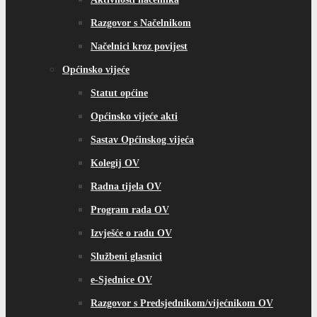
Razgovor s Načelnikom
Načelnici kroz povijest
Općinsko vijeće
Statut općine
Općinsko vijeće akti
Sastav Općinskog vijeća
Kolegij OV
Radna tijela OV
Program rada OV
Izvješće o radu OV
Službeni glasnici
e-Sjednice OV
Razgovor s Predsjednikom/vijećnikom OV