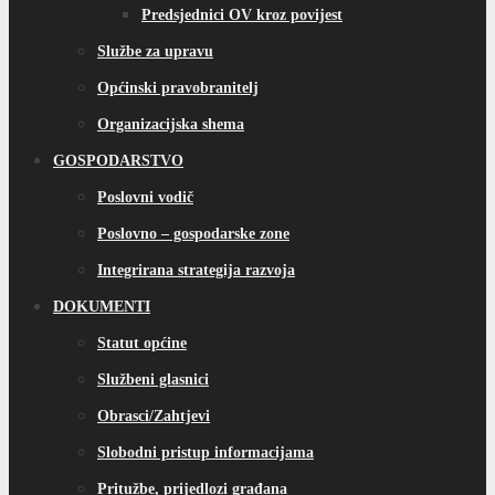
Predsjednici OV kroz povijest
Službe za upravu
Općinski pravobranitelj
Organizacijska shema
GOSPODARSTVO
Poslovni vodič
Poslovno – gospodarske zone
Integrirana strategija razvoja
DOKUMENTI
Statut općine
Službeni glasnici
Obrasci/Zahtjevi
Slobodni pristup informacijama
Pritužbe, prijedlozi građana