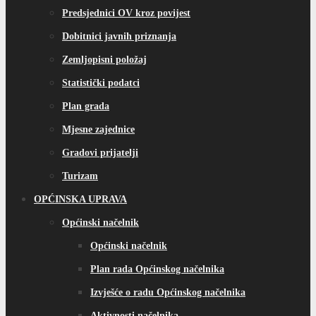
Predsjednici OV kroz povijest
Dobitnici javnih priznanja
Zemljopisni položaj
Statistički podatci
Plan grada
Mjesne zajednice
Gradovi prijatelji
Turizam
OPĆINSKA UPRAVA
Općinski načelnik
Općinski načelnik
Plan rada Općinskog načelnika
Izvješće o radu Općinskog načelnika
Aktivnosti načelnika