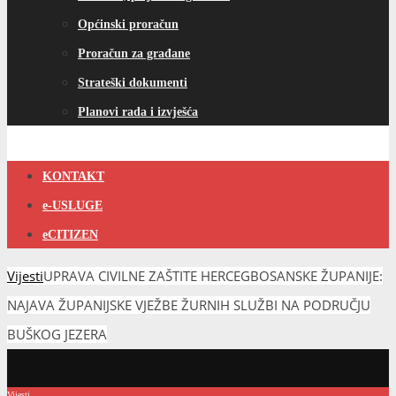
Općinski proračun
Proračun za građane
Strateški dokumenti
Planovi rada i izvješća
KONTAKT
e-USLUGE
eCITIZEN
Vijesti
UPRAVA CIVILNE ZAŠTITE HERCEGBOSANSKE ŽUPANIJE:
NAJAVA ŽUPANIJSKE VJEŽBE ŽURNIH SLUŽBI NA PODRUČJU
BUŠKOG JEZERA
Vijesti