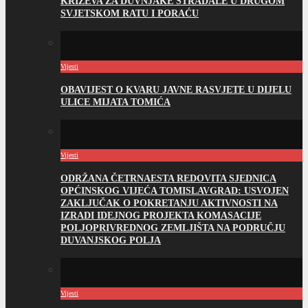
KRIŽEVA ZA DUVNJAKE STRADALE U DRUGOM
SVJETSKOM RATU I PORAĆU
Vijesti
OBAVIJEST O KVARU JAVNE RASVJETE U DIJELU
ULICE MIJATA TOMIĆA
Vijesti
ODRŽANA ČETRNAESTA REDOVITA SJEDNICA
OPĆINSKOG VIJEĆA TOMISLAVGRAD: USVOJEN
ZAKLJUČAK O POKRETANJU AKTIVNOSTI NA
IZRADI IDEJNOG PROJEKTA KOMASACIJE
POLJOPRIVREDNOG ZEMLJIŠTA NA PODRUČJU
DUVANJSKOG POLJA
Vijesti