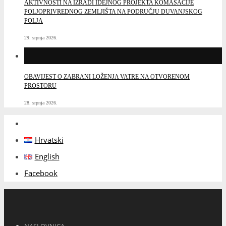
AKTIVNOSTI NA IZRADI IDEJNOG PROJEKTA KOMASACIJE
POLJOPRIVREDNOG ZEMLJIŠTA NA PODRUČJU DUVANJSKOG
POLJA
29. srpnja 2026.
OBAVIJEST O ZABRANI LOŽENJA VATRE NA OTVORENOM
PROSTORU
28. srpnja 2026.
Hrvatski
English
Facebook
NASLOVNICA