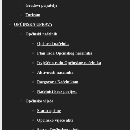
Gradovi prijatelji
Turizam
OPĆINSKA UPRAVA
Općinski načelnik
Općinski načelnik
Plan rada Općinskog načelnika
Izvješće o radu Općinskog načelnika
Aktivnosti načelnika
Razgovor s Načelnikom
Načelnici kroz povijest
Općinsko vijeće
Statut općine
Općinsko vijeće akti
Sastav Općinskog vijeća