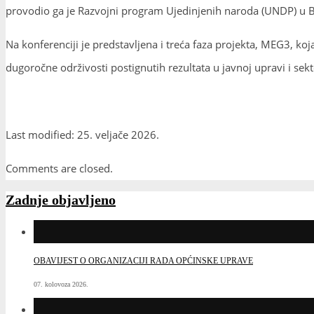
provodio ga je Razvojni program Ujedinjenih naroda (UNDP) u BiH
Na konferenciji je predstavljena i treća faza projekta, MEG3, ko
dugoročne održivosti postignutih rezultata u javnoj upravi i sek
Last modified: 25. veljače 2026.
Comments are closed.
Zadnje objavljeno
OBAVIJEST O ORGANIZACIJI RADA OPĆINSKE UPRAVE
07. kolovoza 2026.