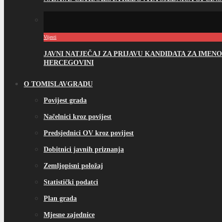
Vijesti
JAVNI NATJEČAJ ZA PRIJAVU KANDIDATA ZA IME
HERCEGOVINI
O TOMISLAVGRADU
Povijest grada
Načelnici kroz povijest
Predsjednici OV kroz povijest
Dobitnici javnih priznanja
Zemljopisni položaj
Statistički podatci
Plan grada
Mjesne zajednice