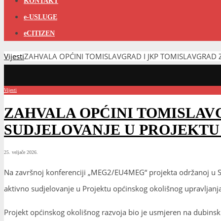
KONTAKT
e-USLUGE
eCITIZEN
Vijesti
ZAHVALA OPĆINI TOMISLAVGRAD I JKP TOMISLAVGRAD 
Vijesti
ZAHVALA OPĆINI TOMISLAVG
SUDJELOVANJE U PROJEKTU
25. veljače 2026.
Na završnoj konferenciji „MEG2/EU4MEG“ projekta održanoj u S
aktivno sudjelovanje u Projektu općinskog okolišnog upravljanj
Projekt općinskog okolišnog razvoja bio je usmjeren na dubinsk