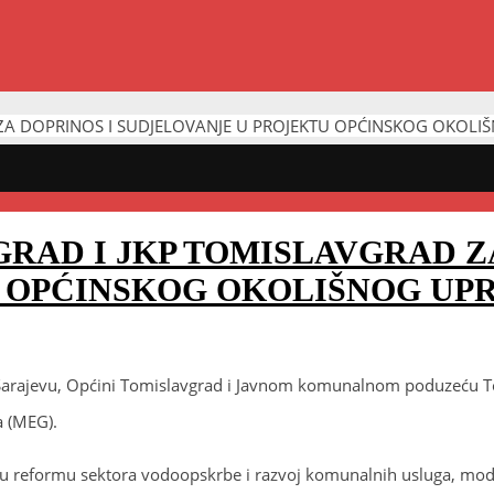
ZA DOPRINOS I SUDJELOVANJE U PROJEKTU OPĆINSKOG OKOLIŠ
RAD I JKP TOMISLAVGRAD Z
 OPĆINSKOG OKOLIŠNOG UPR
arajevu, Općini Tomislavgrad i Javnom komunalnom poduzeću Tomi
a (MEG).
u reformu sektora vodoopskrbe i razvoj komunalnih usluga, moder