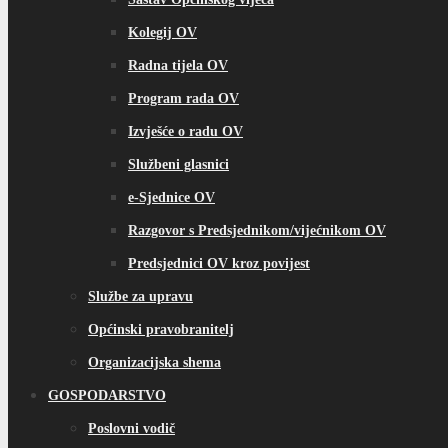
Kolegij OV
Radna tijela OV
Program rada OV
Izvješće o radu OV
Službeni glasnici
e-Sjednice OV
Razgovor s Predsjednikom/vijećnikom OV
Predsjednici OV kroz povijest
Službe za upravu
Općinski pravobranitelj
Organizacijska shema
GOSPODARSTVO
Poslovni vodič