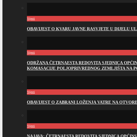
Vijesti
OBAVIJEST O KVARU JAVNE RASVJETE U DIJELU U
Vijesti
ODRŽANA ČETRNAESTA REDOVITA SJEDNICA OPĆI
KOMASACIJE POLJOPRIVREDNOG ZEMLJIŠTA NA 
Vijesti
OBAVIJEST O ZABRANI LOŽENJA VATRE NA OTVO
Vijesti
NAJAVA: ČETRNAESTA REDOVITA SJEDNICA OPĆIN