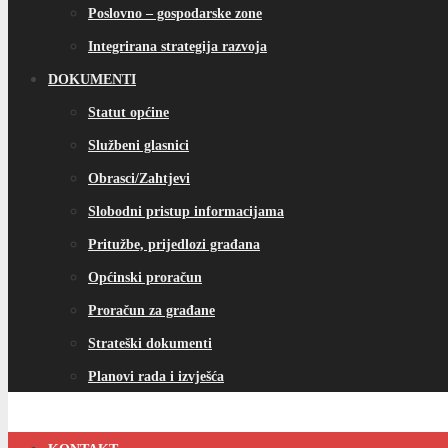
Poslovno – gospodarske zone
Integrirana strategija razvoja
DOKUMENTI
Statut općine
Službeni glasnici
Obrasci/Zahtjevi
Slobodni pristup informacijama
Pritužbe, prijedlozi građana
Općinski proračun
Proračun za građane
Strateški dokumenti
Planovi rada i izvješća