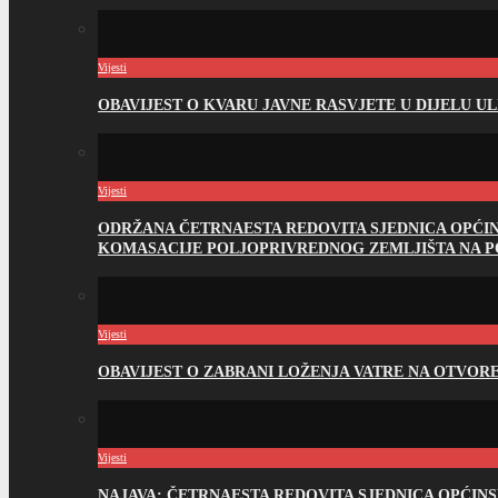
Vijesti
OBAVIJEST O KVARU JAVNE RASVJETE U DIJELU U
Vijesti
ODRŽANA ČETRNAESTA REDOVITA SJEDNICA OPĆI
KOMASACIJE POLJOPRIVREDNOG ZEMLJIŠTA NA 
Vijesti
OBAVIJEST O ZABRANI LOŽENJA VATRE NA OTVO
Vijesti
NAJAVA: ČETRNAESTA REDOVITA SJEDNICA OPĆIN