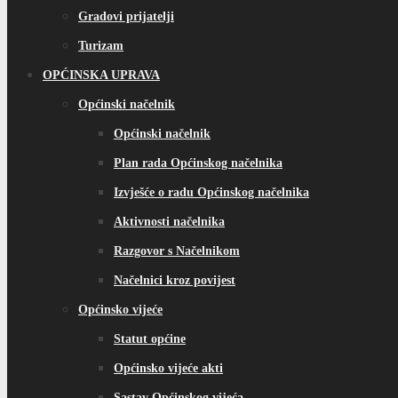
Gradovi prijatelji
Turizam
OPĆINSKA UPRAVA
Općinski načelnik
Općinski načelnik
Plan rada Općinskog načelnika
Izvješće o radu Općinskog načelnika
Aktivnosti načelnika
Razgovor s Načelnikom
Načelnici kroz povijest
Općinsko vijeće
Statut općine
Općinsko vijeće akti
Sastav Općinskog vijeća