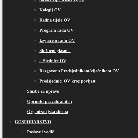
Kolegij OV
Radna tijela OV
Program rada OV
Izvješće o radu OV
Službeni glasnici
e-Sjednice OV
Razgovor s Predsjednikom/vijećnikom OV
Predsjednici OV kroz povijest
Službe za upravu
Općinski pravobranitelj
Organizacijska shema
GOSPODARSTVO
Poslovni vodič