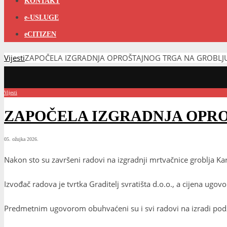
KONTAKT
e-USLUGE
eCITIZEN
Vijesti
ZAPOČELA IZGRADNJA OPROŠTAJNOG TRGA NA GROBLJ
Vijesti
ZAPOČELA IZGRADNJA OPR
05. ožujka 2026.
Nakon sto su završeni radovi na izgradnji mrtvačnice groblja Kar
Izvođač radova je tvrtka Graditelj svratišta d.o.o., a cijena ug
Predmetnim ugovorom obuhvaćeni su i svi radovi na izradi podzem