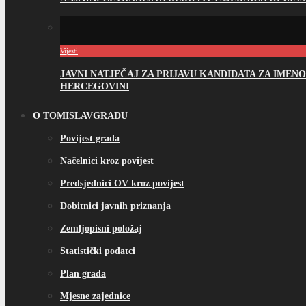
Vijesti
JAVNI NATJEČAJ ZA PRIJAVU KANDIDATA ZA IME
HERCEGOVINI
O TOMISLAVGRADU
Povijest grada
Načelnici kroz povijest
Predsjednici OV kroz povijest
Dobitnici javnih priznanja
Zemljopisni položaj
Statistički podatci
Plan grada
Mjesne zajednice