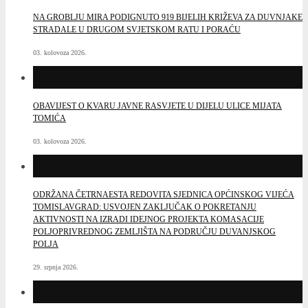
NA GROBLJU MIRA PODIGNUTO 919 BIJELIH KRIŽEVA ZA DUVNJAKE
STRADALE U DRUGOM SVJETSKOM RATU I PORAĆU
03. kolovoza 2026.
OBAVIJEST O KVARU JAVNE RASVJETE U DIJELU ULICE MIJATA
TOMIĆA
03. kolovoza 2026.
ODRŽANA ČETRNAESTA REDOVITA SJEDNICA OPĆINSKOG VIJEĆA
TOMISLAVGRAD: USVOJEN ZAKLJUČAK O POKRETANJU
AKTIVNOSTI NA IZRADI IDEJNOG PROJEKTA KOMASACIJE
POLJOPRIVREDNOG ZEMLJIŠTA NA PODRUČJU DUVANJSKOG
POLJA
29. srpnja 2026.