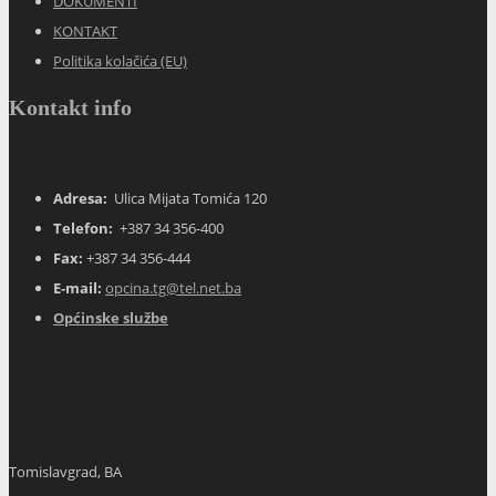
DOKUMENTI
KONTAKT
Politika kolačića (EU)
Kontakt info
Adresa:
Ulica Mijata Tomića 120
Telefon:
+387 34 356-400
Fax:
+387 34 356-444
E-mail:
opcina.tg@tel.net.ba
Općinske službe
Tomislavgrad, BA