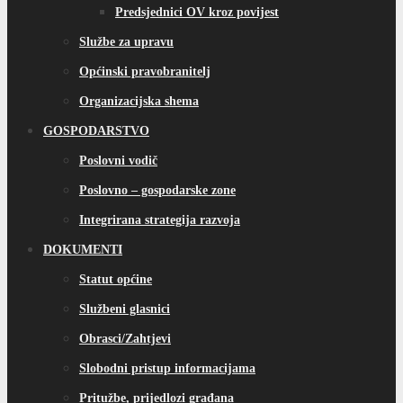
Predsjednici OV kroz povijest
Službe za upravu
Općinski pravobranitelj
Organizacijska shema
GOSPODARSTVO
Poslovni vodič
Poslovno – gospodarske zone
Integrirana strategija razvoja
DOKUMENTI
Statut općine
Službeni glasnici
Obrasci/Zahtjevi
Slobodni pristup informacijama
Pritužbe, prijedlozi građana