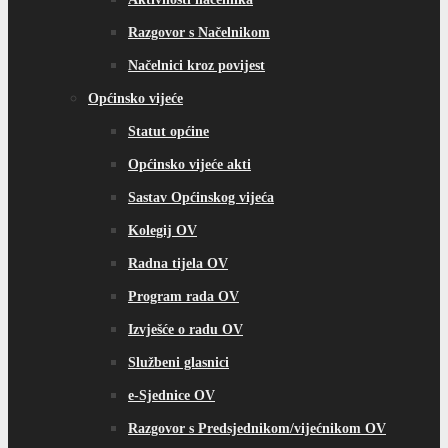
Razgovor s Načelnikom
Načelnici kroz povijest
Općinsko vijeće
Statut općine
Općinsko vijeće akti
Sastav Općinskog vijeća
Kolegij OV
Radna tijela OV
Program rada OV
Izvješće o radu OV
Službeni glasnici
e-Sjednice OV
Razgovor s Predsjednikom/vijećnikom OV