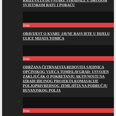
KRIŽEVA ZA DUVNJAKE STRADALE U DRUGOM
SVJETSKOM RATU I PORAĆU
Vijesti
OBAVIJEST O KVARU JAVNE RASVJETE U DIJELU
ULICE MIJATA TOMIĆA
Vijesti
ODRŽANA ČETRNAESTA REDOVITA SJEDNICA
OPĆINSKOG VIJEĆA TOMISLAVGRAD: USVOJEN
ZAKLJUČAK O POKRETANJU AKTIVNOSTI NA
IZRADI IDEJNOG PROJEKTA KOMASACIJE
POLJOPRIVREDNOG ZEMLJIŠTA NA PODRUČJU
DUVANJSKOG POLJA
Vijesti