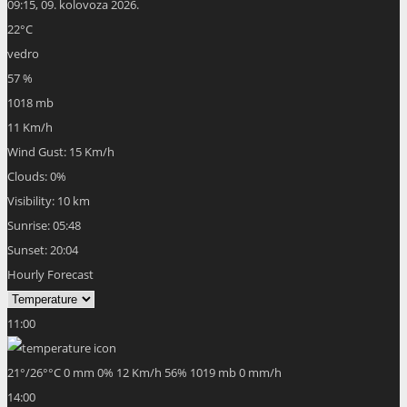
09:15,
09. kolovoza 2026.
22
°C
vedro
57 %
1018 mb
11 Km/h
Wind Gust:
15 Km/h
Clouds:
0%
Visibility:
10 km
Sunrise:
05:48
Sunset:
20:04
Hourly Forecast
11:00
21
°
/
26
°
°C
0 mm
0%
12 Km/h
56%
1019 mb
0 mm/h
14:00