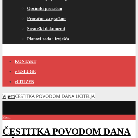
Općinski proračun
Proračun za građane
Strateški dokumenti
Planovi rada i izvješća
KONTAKT
e-USLUGE
eCITIZEN
Vijesti
ČESTITKA POVODOM DANA UČITELJA
Vijesti
ČESTITKA POVODOM DANA