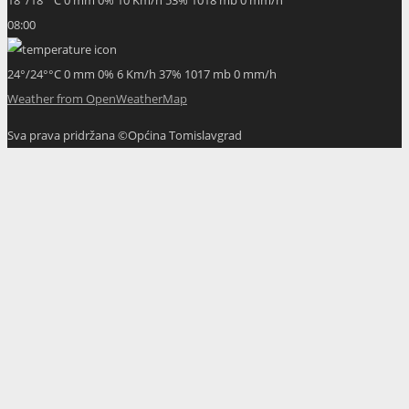
08:00
24
°
/
24
°
°C
0 mm
0%
6 Km/h
37%
1017 mb
0 mm/h
Weather from OpenWeatherMap
Sva prava pridržana ©Općina Tomislavgrad