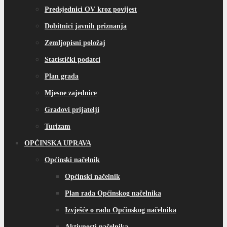
Predsjednici OV kroz povijest
Dobitnici javnih priznanja
Zemljopisni položaj
Statistički podatci
Plan grada
Mjesne zajednice
Gradovi prijatelji
Turizam
OPĆINSKA UPRAVA
Općinski načelnik
Općinski načelnik
Plan rada Općinskog načelnika
Izvješće o radu Općinskog načelnika
Aktivnosti načelnika