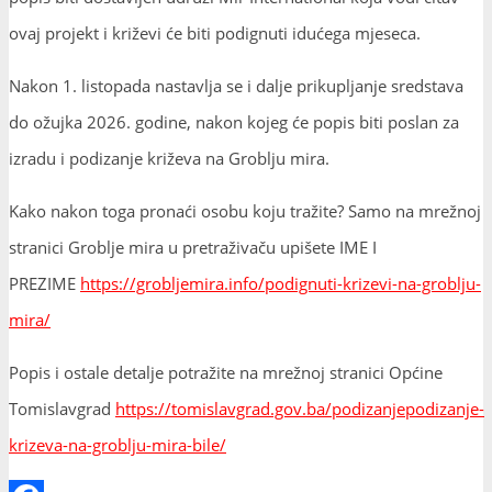
ovaj projekt i križevi će biti podignuti idućega mjeseca.
Nakon 1. listopada nastavlja se i dalje prikupljanje sredstava
do ožujka 2026. godine, nakon kojeg će popis biti poslan za
izradu i podizanje križeva na Groblju mira.
Kako nakon toga pronaći osobu koju tražite? Samo na mrežnoj
stranici Groblje mira u pretraživaču upišete IME I
PREZIME
https://grobljemira.info/podignuti-krizevi-na-groblju-
mira/
Popis i ostale detalje potražite na mrežnoj stranici Općine
Tomislavgrad
https://tomislavgrad.gov.ba/podizanjepodizanje-
krizeva-na-groblju-mira-bile/