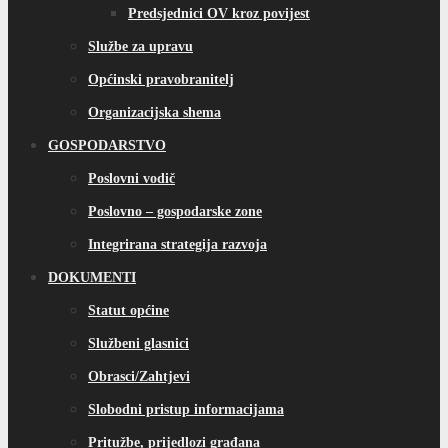
Predsjednici OV kroz povijest
Službe za upravu
Općinski pravobranitelj
Organizacijska shema
GOSPODARSTVO
Poslovni vodič
Poslovno – gospodarske zone
Integrirana strategija razvoja
DOKUMENTI
Statut općine
Službeni glasnici
Obrasci/Zahtjevi
Slobodni pristup informacijama
Pritužbe, prijedlozi građana