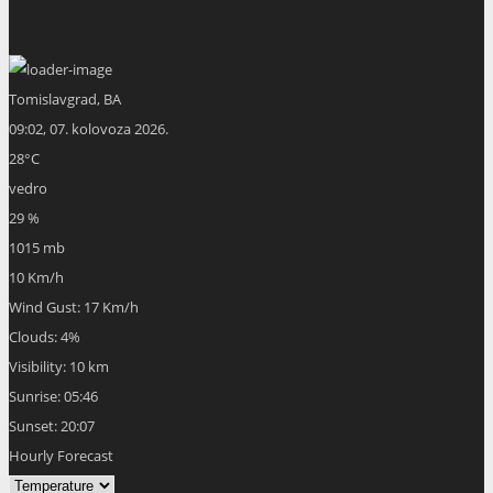
Tomislavgrad, BA
09:02,
07. kolovoza 2026.
28
°C
vedro
29 %
1015 mb
10 Km/h
Wind Gust:
17 Km/h
Clouds:
4%
Visibility:
10 km
Sunrise:
05:46
Sunset:
20:07
Hourly Forecast