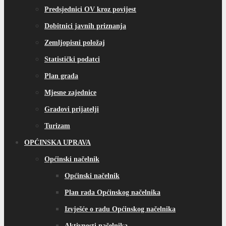
Predsjednici OV kroz povijest
Dobitnici javnih priznanja
Zemljopisni položaj
Statistički podatci
Plan grada
Mjesne zajednice
Gradovi prijatelji
Turizam
OPĆINSKA UPRAVA
Općinski načelnik
Općinski načelnik
Plan rada Općinskog načelnika
Izvješće o radu Općinskog načelnika
Aktivnosti načelnika