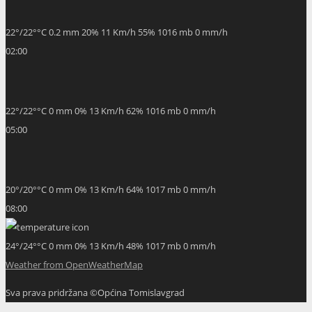
22
°
/
22
°
°C
0.2 mm
20%
11 Km/h
55%
1016 mb
0 mm/h
02:00
22
°
/
22
°
°C
0 mm
0%
13 Km/h
62%
1016 mb
0 mm/h
05:00
20
°
/
20
°
°C
0 mm
0%
13 Km/h
64%
1017 mb
0 mm/h
08:00
24
°
/
24
°
°C
0 mm
0%
13 Km/h
48%
1017 mb
0 mm/h
Weather from OpenWeatherMap
Sva prava pridržana ©Općina Tomislavgrad