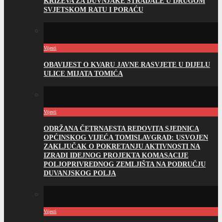
KRIŽEVA ZA DUVNJAKE STRADALE U DRUGOM
SVJETSKOM RATU I PORAĆU
Vijesti
OBAVIJEST O KVARU JAVNE RASVJETE U DIJELU
ULICE MIJATA TOMIĆA
Vijesti
ODRŽANA ČETRNAESTA REDOVITA SJEDNICA
OPĆINSKOG VIJEĆA TOMISLAVGRAD: USVOJEN
ZAKLJUČAK O POKRETANJU AKTIVNOSTI NA
IZRADI IDEJNOG PROJEKTA KOMASACIJE
POLJOPRIVREDNOG ZEMLJIŠTA NA PODRUČJU
DUVANJSKOG POLJA
Vijesti