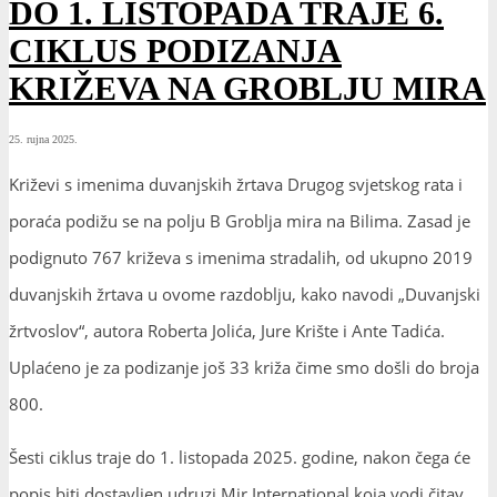
DO 1. LISTOPADA TRAJE 6.
CIKLUS PODIZANJA
KRIŽEVA NA GROBLJU MIRA
25. rujna 2025.
Križevi s imenima duvanjskih žrtava Drugog svjetskog rata i
poraća podižu se na polju B Groblja mira na Bilima. Zasad je
podignuto 767 križeva s imenima stradalih, od ukupno 2019
duvanjskih žrtava u ovome razdoblju, kako navodi „Duvanjski
žrtvoslov“, autora Roberta Jolića, Jure Krište i Ante Tadića.
Uplaćeno je za podizanje još 33 križa čime smo došli do broja
800.
Šesti ciklus traje do 1. listopada 2025. godine, nakon čega će
popis biti dostavljen udruzi Mir International koja vodi čitav