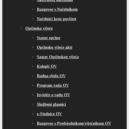
Razgovor s Načelnikom
Načelnici kroz povijest
Općinsko vijeće
Statut općine
Općinsko vijeće akti
Sastav Općinskog vijeća
Kolegij OV
Radna tijela OV
Program rada OV
Izvješće o radu OV
Službeni glasnici
e-Sjednice OV
Razgovor s Predsjednikom/vijećnikom OV