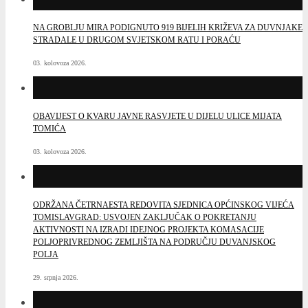
NA GROBLJU MIRA PODIGNUTO 919 BIJELIH KRIŽEVA ZA DUVNJAKE
STRADALE U DRUGOM SVJETSKOM RATU I PORAĆU
03. kolovoza 2026.
OBAVIJEST O KVARU JAVNE RASVJETE U DIJELU ULICE MIJATA
TOMIĆA
03. kolovoza 2026.
ODRŽANA ČETRNAESTA REDOVITA SJEDNICA OPĆINSKOG VIJEĆA
TOMISLAVGRAD: USVOJEN ZAKLJUČAK O POKRETANJU
AKTIVNOSTI NA IZRADI IDEJNOG PROJEKTA KOMASACIJE
POLJOPRIVREDNOG ZEMLJIŠTA NA PODRUČJU DUVANJSKOG
POLJA
29. srpnja 2026.