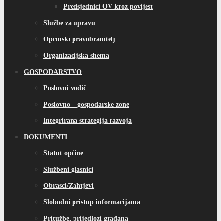
Predsjednici OV kroz povijest
Službe za upravu
Općinski pravobranitelj
Organizacijska shema
GOSPODARSTVO
Poslovni vodič
Poslovno – gospodarske zone
Integrirana strategija razvoja
DOKUMENTI
Statut općine
Službeni glasnici
Obrasci/Zahtjevi
Slobodni pristup informacijama
Pritužbe, prijedlozi građana