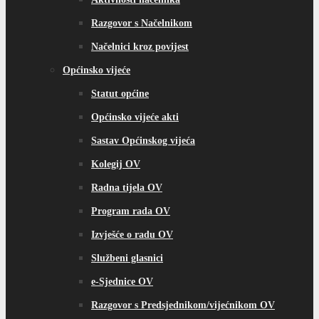
Razgovor s Načelnikom
Načelnici kroz povijest
Općinsko vijeće
Statut općine
Općinsko vijeće akti
Sastav Općinskog vijeća
Kolegij OV
Radna tijela OV
Program rada OV
Izvješće o radu OV
Službeni glasnici
e-Sjednice OV
Razgovor s Predsjednikom/vijećnikom OV