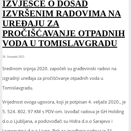
IZVJEŠĆE O DOSAD
IZVRŠENIM RADOVIMA NA
UREĐAJU ZA
PROČIŠĆAVANJE OTPADNIH
VODA U TOMISLAVGRADU
28. listopada 2022.
Sredinom srpnja 2020. započeli su građevinski radovi na
izgradnji uređaja za pročišćivanje otpadnih voda u
Tomislavgradu.
Vrijednost ovoga ugovora, koji je potpisan 4. veljače 2020., je
5. 524. 802. 97 KM s PDV-om. Izvođač radova je GH Holding
d.o.o Ljubljana, a podizvođači su Hidra d.o.o Sarajevo i
Livnoputovi d.o.o Livno. Rok za izvođenje radova je 31.