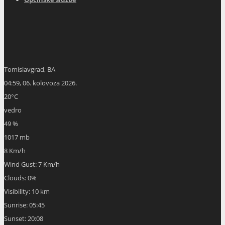
Tomislavgrad, BA
04:59,
06. kolovoza 2026.
20
°C
vedro
49 %
1017 mb
8 Km/h
Wind Gust:
7 Km/h
Clouds:
0%
Visibility:
10 km
Sunrise:
05:45
Sunset:
20:08
Hourly Forecast