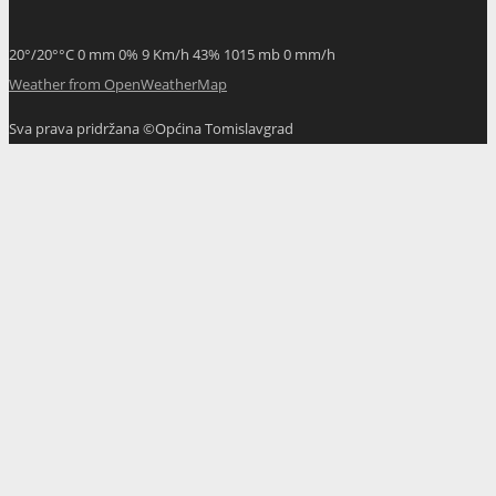
20
°
/
20
°
°C
0 mm
0%
9 Km/h
43%
1015 mb
0 mm/h
Weather from OpenWeatherMap
Sva prava pridržana ©Općina Tomislavgrad