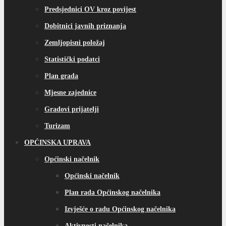
Predsjednici OV kroz povijest
Dobitnici javnih priznanja
Zemljopisni položaj
Statistički podatci
Plan grada
Mjesne zajednice
Gradovi prijatelji
Turizam
OPĆINSKA UPRAVA
Općinski načelnik
Općinski načelnik
Plan rada Općinskog načelnika
Izvješće o radu Općinskog načelnika
Aktivnosti načelnika