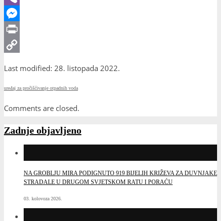
Viber
Messenger
Print
Copy
Last modified: 28. listopada 2022.
Link
uređaj za pročišćivanje otpadnih voda
Comments are closed.
Zadnje objavljeno
NA GROBLJU MIRA PODIGNUTO 919 BIJELIH KRIŽEVA ZA DUVNJAKE
STRADALE U DRUGOM SVJETSKOM RATU I PORAĆU
03. kolovoza 2026.