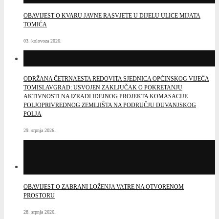
OBAVIJEST O KVARU JAVNE RASVJETE U DIJELU ULICE MIJATA
TOMIĆA
03. kolovoza 2026.
ODRŽANA ČETRNAESTA REDOVITA SJEDNICA OPĆINSKOG VIJEĆA
TOMISLAVGRAD: USVOJEN ZAKLJUČAK O POKRETANJU
AKTIVNOSTI NA IZRADI IDEJNOG PROJEKTA KOMASACIJE
POLJOPRIVREDNOG ZEMLJIŠTA NA PODRUČJU DUVANJSKOG
POLJA
29. srpnja 2026.
OBAVIJEST O ZABRANI LOŽENJA VATRE NA OTVORENOM
PROSTORU
28. srpnja 2026.