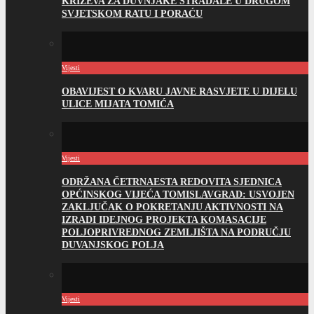
KRIŽEVA ZA DUVNJAKE STRADALE U DRUGOM
SVJETSKOM RATU I PORAĆU
Vijesti
OBAVIJEST O KVARU JAVNE RASVJETE U DIJELU
ULICE MIJATA TOMIĆA
Vijesti
ODRŽANA ČETRNAESTA REDOVITA SJEDNICA
OPĆINSKOG VIJEĆA TOMISLAVGRAD: USVOJEN
ZAKLJUČAK O POKRETANJU AKTIVNOSTI NA
IZRADI IDEJNOG PROJEKTA KOMASACIJE
POLJOPRIVREDNOG ZEMLJIŠTA NA PODRUČJU
DUVANJSKOG POLJA
Vijesti