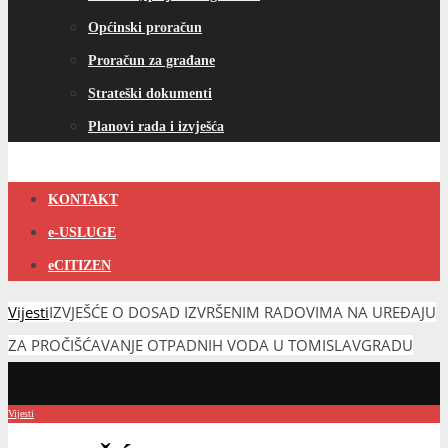
Općinski proračun
Proračun za građane
Strateški dokumenti
Planovi rada i izvješća
KONTAKT
e-USLUGE
eCITIZEN
Vijesti
IZVJEŠĆE O DOSAD IZVRŠENIM RADOVIMA NA UREĐAJU
ZA PROČIŠĆAVANJE OTPADNIH VODA U TOMISLAVGRADU
Vijesti