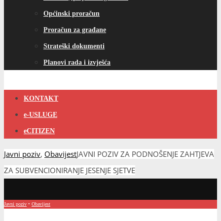
Općinski proračun
Proračun za građane
Strateški dokumenti
Planovi rada i izvješća
KONTAKT
e-USLUGE
eCITIZEN
Javni poziv
,
Obavijest
JAVNI POZIV ZA PODNOŠENJE ZAHTJEVA
ZA SUBVENCIONIRANJE JESENJE SJETVE
Javni poziv
•
Obavijest