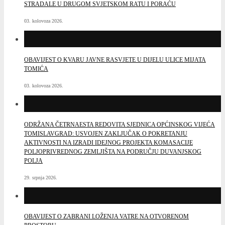
STRADALE U DRUGOM SVJETSKOM RATU I PORAĆU
03. kolovoza 2026.
OBAVIJEST O KVARU JAVNE RASVJETE U DIJELU ULICE MIJATA
TOMIĆA
03. kolovoza 2026.
ODRŽANA ČETRNAESTA REDOVITA SJEDNICA OPĆINSKOG VIJEĆA
TOMISLAVGRAD: USVOJEN ZAKLJUČAK O POKRETANJU
AKTIVNOSTI NA IZRADI IDEJNOG PROJEKTA KOMASACIJE
POLJOPRIVREDNOG ZEMLJIŠTA NA PODRUČJU DUVANJSKOG
POLJA
29. srpnja 2026.
OBAVIJEST O ZABRANI LOŽENJA VATRE NA OTVORENOM