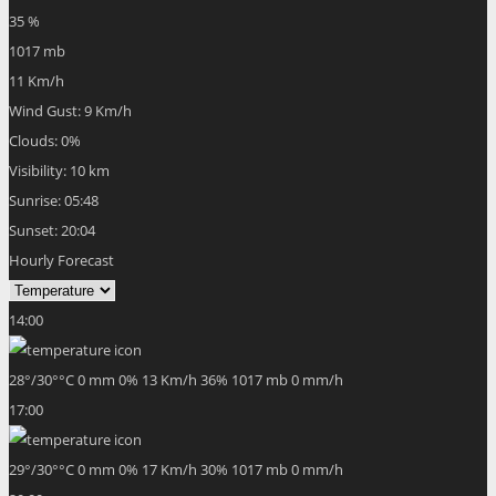
35 %
1017 mb
11 Km/h
Wind Gust:
9 Km/h
Clouds:
0%
Visibility:
10 km
Sunrise:
05:48
Sunset:
20:04
Hourly Forecast
14:00
28
°
/
30
°
°C
0 mm
0%
13 Km/h
36%
1017 mb
0 mm/h
17:00
29
°
/
30
°
°C
0 mm
0%
17 Km/h
30%
1017 mb
0 mm/h