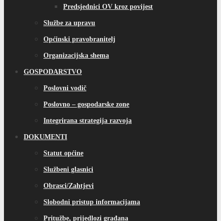
Predsjednici OV kroz povijest
Službe za upravu
Općinski pravobranitelj
Organizacijska shema
GOSPODARSTVO
Poslovni vodič
Poslovno – gospodarske zone
Integrirana strategija razvoja
DOKUMENTI
Statut općine
Službeni glasnici
Obrasci/Zahtjevi
Slobodni pristup informacijama
Pritužbe, prijedlozi građana