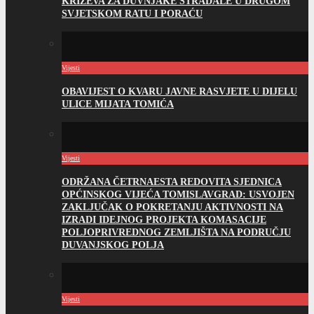
KRIŽEVA ZA DUVNJAKE STRADALE U DRUGOM
SVJETSKOM RATU I PORAĆU
Vijesti
OBAVIJEST O KVARU JAVNE RASVJETE U DIJELU
ULICE MIJATA TOMIĆA
Vijesti
ODRŽANA ČETRNAESTA REDOVITA SJEDNICA
OPĆINSKOG VIJEĆA TOMISLAVGRAD: USVOJEN
ZAKLJUČAK O POKRETANJU AKTIVNOSTI NA
IZRADI IDEJNOG PROJEKTA KOMASACIJE
POLJOPRIVREDNOG ZEMLJIŠTA NA PODRUČJU
DUVANJSKOG POLJA
Vijesti