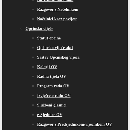
Razgovor s Načelnikom
Načelnici kroz povijest
Općinsko vijeće
Statut općine
Općinsko vijeće akti
Sastav Općinskog vijeća
Kolegij OV
Radna tijela OV
Program rada OV
Izvješće o radu OV
Službeni glasnici
e-Sjednice OV
Razgovor s Predsjednikom/vijećnikom OV