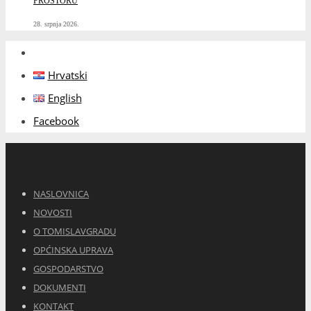
PROSTORU
28. srpnja 2026.
Hrvatski
English
Facebook
NASLOVNICA
NOVOSTI
O TOMISLAVGRADU
OPĆINSKA UPRAVA
GOSPODARSTVO
DOKUMENTI
KONTAKT