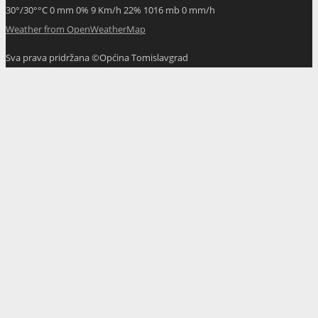
30
°
/
30
°
°C
0 mm
0%
9 Km/h
22%
1016 mb
0 mm/h
Weather from OpenWeatherMap
Sva prava pridržana ©Općina Tomislavgrad