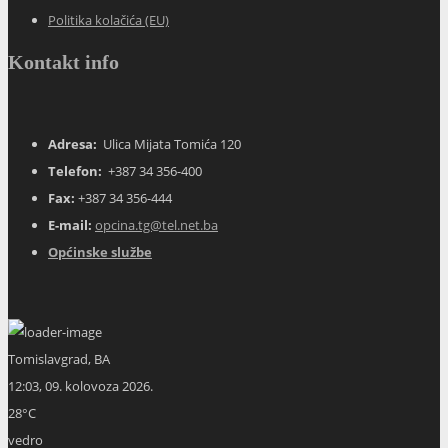
Politika kolačića (EU)
Kontakt info
Adresa:
Ulica Mijata Tomića 120
Telefon:
+387 34 356-400
Fax:
+387 34 356-444
E-mail:
opcina.tg@tel.net.ba
Općinske službe
Tomislavgrad, BA
12:03,
09. kolovoza 2026.
28
°C
vedro