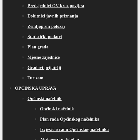
Predsjednici OV kroz povijest
Dobitnici javnih priznanja
Zemljopisni položaj
Statistički podatci
Plan grada
Mjesne zajednice
Gradovi prijatelji
Turizam
OPĆINSKA UPRAVA
Općinski načelnik
Općinski načelnik
Plan rada Općinskog načelnika
Izvješće o radu Općinskog načelnika
Aktivnosti načelnika