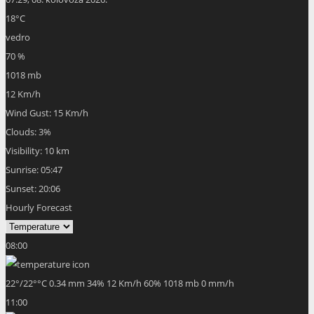
18
°C
vedro
70 %
1018 mb
12 Km/h
Wind Gust:
15 Km/h
Clouds:
3%
Visibility:
10 km
Sunrise:
05:47
Sunset:
20:06
Hourly Forecast
08:00
22
°
/
22
°
°C
0.34 mm
34%
12 Km/h
60%
1018 mb
0 mm/h
11:00