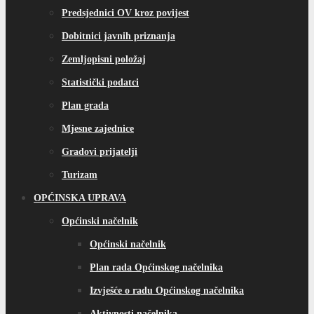
Predsjednici OV kroz povijest
Dobitnici javnih priznanja
Zemljopisni položaj
Statistički podatci
Plan grada
Mjesne zajednice
Gradovi prijatelji
Turizam
OPĆINSKA UPRAVA
Općinski načelnik
Općinski načelnik
Plan rada Općinskog načelnika
Izvješće o radu Općinskog načelnika
Aktivnosti načelnika