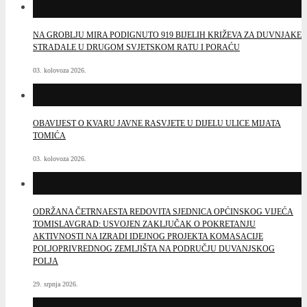
NA GROBLJU MIRA PODIGNUTO 919 BIJELIH KRIŽEVA ZA DUVNJAKE
STRADALE U DRUGOM SVJETSKOM RATU I PORAĆU
03. kolovoza 2026.
OBAVIJEST O KVARU JAVNE RASVJETE U DIJELU ULICE MIJATA
TOMIĆA
03. kolovoza 2026.
ODRŽANA ČETRNAESTA REDOVITA SJEDNICA OPĆINSKOG VIJEĆA
TOMISLAVGRAD: USVOJEN ZAKLJUČAK O POKRETANJU
AKTIVNOSTI NA IZRADI IDEJNOG PROJEKTA KOMASACIJE
POLJOPRIVREDNOG ZEMLJIŠTA NA PODRUČJU DUVANJSKOG
POLJA
29. srpnja 2026.