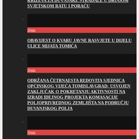
KRIŽEVA ZA DUVNJAKE STRADALE U DRUGOM
SVJETSKOM RATU I PORAĆU
Vijesti
OBAVIJEST O KVARU JAVNE RASVJETE U DIJELU
ULICE MIJATA TOMIĆA
Vijesti
ODRŽANA ČETRNAESTA REDOVITA SJEDNICA
OPĆINSKOG VIJEĆA TOMISLAVGRAD: USVOJEN
ZAKLJUČAK O POKRETANJU AKTIVNOSTI NA
IZRADI IDEJNOG PROJEKTA KOMASACIJE
POLJOPRIVREDNOG ZEMLJIŠTA NA PODRUČJU
DUVANJSKOG POLJA
Vijesti