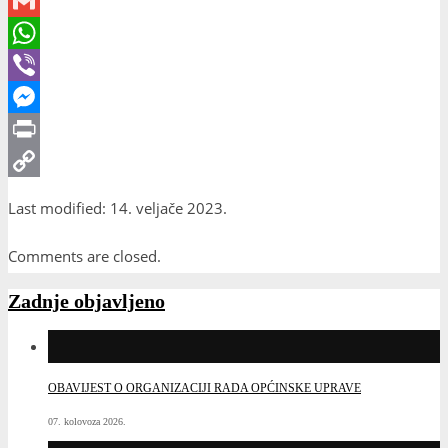
Email
Gmail
WhatsApp
Viber
Messenger
Print
Copy
Last modified: 14. veljače 2023.
Link
Comments are closed.
Zadnje objavljeno
OBAVIJEST O ORGANIZACIJI RADA OPĆINSKE UPRAVE
07. kolovoza 2026.