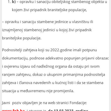
b)
– opravku i sanaciju obiteljskog stambenog objekta u
kojem živi pripadnik braniteljske populacije,
– opravku i sanaciju stambene jedinice u vlasništvu ili
iznajmljenoj stambenoj jedinici u kojoj živi pripadnik
braniteljske populacije.
Podnositelji zahtjeva koji su 2022.godine imali potpunu
dokumentaciju, podnose adekvatno popunjen prijavni obrazac
i ovjerenu izjavu od nadležnog organa da ostaju pri svom
ranijem zahtjevu, dokaz o ukupnim primanjima podnositelja
zahtjeva i članova navedenih u kućnoj listi i da se stambena
situacija u međuvremenu nije promijenila.
Javni poziv objavljen je na web stranici Fondacije:
www.fpb.ba
i otvoren je
do 13.03.2023. godine.