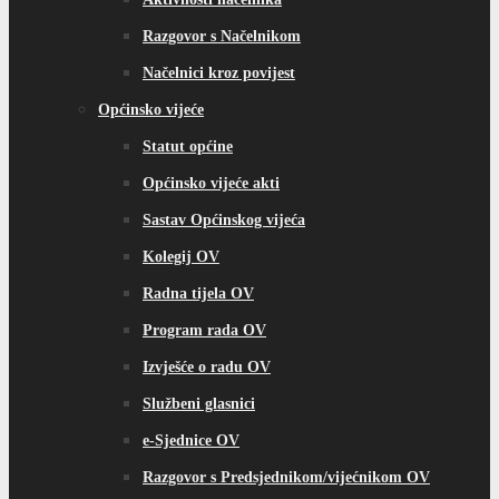
Razgovor s Načelnikom
Načelnici kroz povijest
Općinsko vijeće
Statut općine
Općinsko vijeće akti
Sastav Općinskog vijeća
Kolegij OV
Radna tijela OV
Program rada OV
Izvješće o radu OV
Službeni glasnici
e-Sjednice OV
Razgovor s Predsjednikom/vijećnikom OV