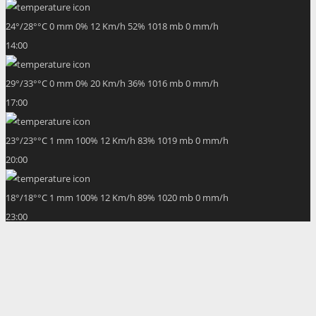
24
°
/
28
°
°C
0 mm
0%
12 Km/h
52%
1018 mb
0 mm/h
14:00
29
°
/
33
°
°C
0 mm
0%
20 Km/h
36%
1016 mb
0 mm/h
17:00
23
°
/
23
°
°C
1 mm
100%
12 Km/h
83%
1019 mb
0 mm/h
20:00
18
°
/
18
°
°C
1 mm
100%
12 Km/h
89%
1020 mb
0 mm/h
23:00
17
°
/
17
°
°C
0.33 mm
33%
11 Km/h
82%
1020 mb
0 mm/h
02:00
18
°
/
18
°
°C
0 mm
0%
13 Km/h
88%
1020 mb
0 mm/h