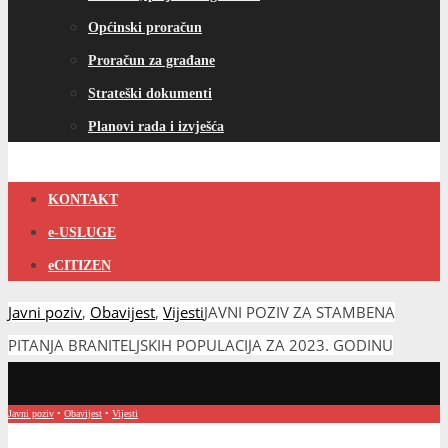
Općinski proračun
Proračun za građane
Strateški dokumenti
Planovi rada i izvješća
KONTAKT
e-USLUGE
eCITIZEN
Javni poziv
,
Obavijest
,
Vijesti
JAVNI POZIV ZA STAMBENA
PITANJA BRANITELJSKIH POPULACIJA ZA 2023. GODINU
Javni poziv
•
Obavijest
•
Vijesti