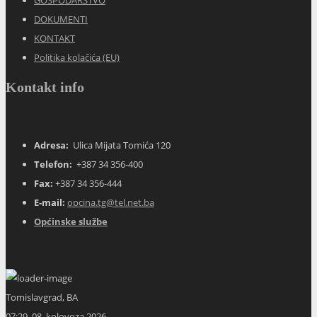
DOKUMENTI
KONTAKT
Politika kolačića (EU)
Kontakt info
Adresa:
Ulica Mijata Tomića 120
Telefon:
+387 34 356-400
Fax:
+387 34 356-444
E-mail:
opcina.tg@tel.net.ba
Općinske službe
Tomislavgrad, BA
07:29,
08. kolovoza 2026.