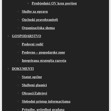
Predsjednici OV kroz povijest
Službe za upravu
Općinski pravobranitelj
Organizacijska shema
GOSPODARSTVO
Poslovni vodič
Poslovno – gospodarske zone
Integrirana strategija razvoja
DOKUMENTI
Statut općine
Službeni glasnici
Obrasci/Zahtjevi
Slobodni pristup informacijama
Pritužbe, prijedlozi građana