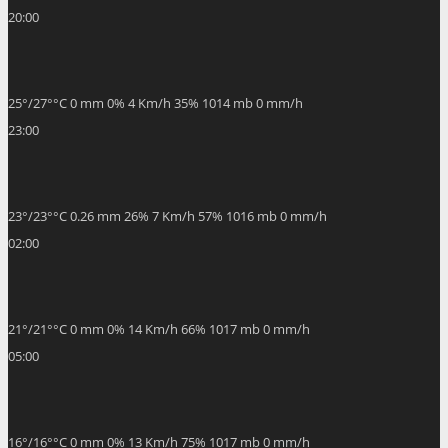
20:00
25
°
/
27
°
°C
0 mm
0%
4 Km/h
35%
1014 mb
0 mm/h
23:00
23
°
/
23
°
°C
0.26 mm
26%
7 Km/h
57%
1016 mb
0 mm/h
02:00
21
°
/
21
°
°C
0 mm
0%
14 Km/h
66%
1017 mb
0 mm/h
05:00
16
°
/
16
°
°C
0 mm
0%
13 Km/h
75%
1017 mb
0 mm/h