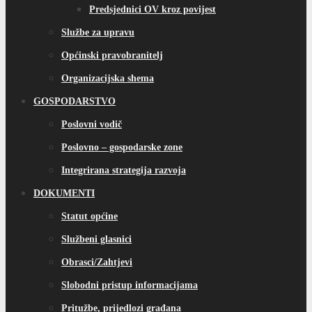
Predsjednici OV kroz povijest
Službe za upravu
Općinski pravobranitelj
Organizacijska shema
GOSPODARSTVO
Poslovni vodič
Poslovno – gospodarske zone
Integrirana strategija razvoja
DOKUMENTI
Statut općine
Službeni glasnici
Obrasci/Zahtjevi
Slobodni pristup informacijama
Pritužbe, prijedlozi građana