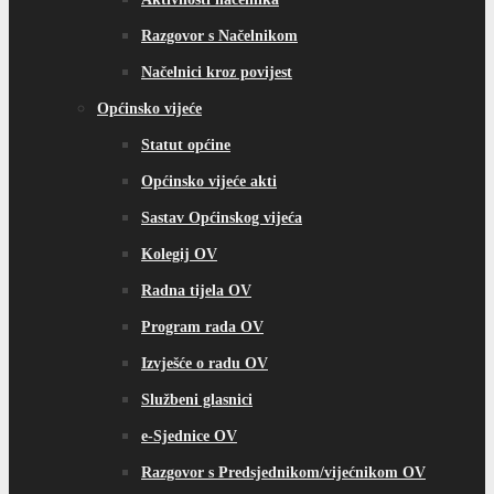
Razgovor s Načelnikom
Načelnici kroz povijest
Općinsko vijeće
Statut općine
Općinsko vijeće akti
Sastav Općinskog vijeća
Kolegij OV
Radna tijela OV
Program rada OV
Izvješće o radu OV
Službeni glasnici
e-Sjednice OV
Razgovor s Predsjednikom/vijećnikom OV