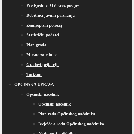
Predsjednici OV kroz povijest
Dobitnici javnih priznanja
Zemljopisni položaj
Statistički podatci
Plan grada
Mjesne zajednice
Gradovi prijatelji
Turizam
OPĆINSKA UPRAVA
Općinski načelnik
Općinski načelnik
Plan rada Općinskog načelnika
Izvješće o radu Općinskog načelnika
Aktivnosti načelnika