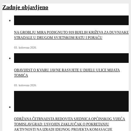
Zadnje objavljeno
NA GROBLJU MIRA PODIGNUTO 919 BIJELIH KRIŽEVA ZA DUVNJAKE
STRADALE U DRUGOM SVJETSKOM RATU I PORAĆU
03. kolovoza 2026.
OBAVIJEST O KVARU JAVNE RASVJETE U DIJELU ULICE MIJATA
TOMIĆA
03. kolovoza 2026.
ODRŽANA ČETRNAESTA REDOVITA SJEDNICA OPĆINSKOG VIJEĆA
TOMISLAVGRAD: USVOJEN ZAKLJUČAK O POKRETANJU
AKTIVNOSTI NA IZRADI IDEJNOG PROJEKTA KOMASACIJE