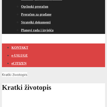
Općinski proračun
Proračun za građane
Strateški dokumenti
Planovi rada i izvješća
KONTAKT
e-USLUGE
eCITIZEN
Kratki životopis
Kratki životopis