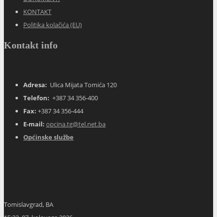
KONTAKT
Politika kolačića (EU)
Kontakt info
Adresa:
Ulica Mijata Tomića 120
Telefon:
+387 34 356-400
Fax:
+387 34 356-444
E-mail:
opcina.tg@tel.net.ba
Općinske službe
Tomislavgrad, BA