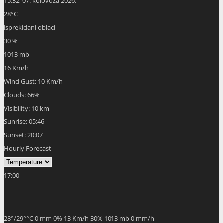
15:32,
07. kolovoza 2026.
28
°C
isprekidani oblaci
30 %
1013 mb
16 Km/h
Wind Gust:
10 Km/h
Clouds:
66%
Visibility:
10 km
Sunrise:
05:46
Sunset:
20:07
Hourly Forecast
17:00
28
°
/
29
°
°C
0 mm
0%
13 Km/h
30%
1013 mb
0 mm/h