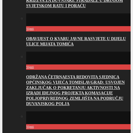
KRIŽEVA ZA DUVNJAKE STRADALE U DRUGOM
SVJETSKOM RATU I PORAĆU
Vijesti
OBAVIJEST O KVARU JAVNE RASVJETE U DIJELU
ULICE MIJATA TOMIĆA
Vijesti
ODRŽANA ČETRNAESTA REDOVITA SJEDNICA
OPĆINSKOG VIJEĆA TOMISLAVGRAD: USVOJEN
ZAKLJUČAK O POKRETANJU AKTIVNOSTI NA
IZRADI IDEJNOG PROJEKTA KOMASACIJE
POLJOPRIVREDNOG ZEMLJIŠTA NA PODRUČJU
DUVANJSKOG POLJA
Vijesti