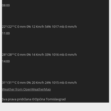
08:00
22
°
/
22
°
°C
0 mm
0%
12 Km/h
54%
1017 mb
0 mm/h
11:00
28
°
/
28
°
°C
0 mm
0%
14 Km/h
33%
1016 mb
0 mm/h
14:00
31
°
/
31
°
°C
0 mm
0%
20 Km/h
24%
1015 mb
0 mm/h
Weather from OpenWeatherMap
Sva prava pridržana ©Općina Tomislavgrad