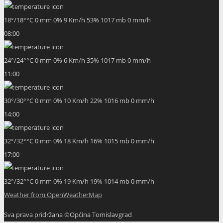
18
°
/
18
°
°C
0 mm
0%
9 Km/h
53%
1017 mb
0 mm/h
08:00
24
°
/
24
°
°C
0 mm
0%
6 Km/h
35%
1017 mb
0 mm/h
11:00
30
°
/
30
°
°C
0 mm
0%
10 Km/h
22%
1016 mb
0 mm/h
14:00
32
°
/
32
°
°C
0 mm
0%
18 Km/h
16%
1015 mb
0 mm/h
17:00
32
°
/
32
°
°C
0 mm
0%
19 Km/h
19%
1014 mb
0 mm/h
Weather from OpenWeatherMap
Sva prava pridržana ©Općina Tomislavgrad