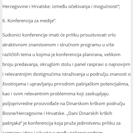
Hercegovine i Hrvatske: između očekivanja i mogućnosti“;
6. Konferencija za medije“.
Sudionici konferencije imati će priliku prisustvovati vrlo
atraktivnom znanstvenom i stručnom programu u više
različitih tema u kojima je konferencija planirana, velikom
broju predavanja, okruglom stolu i panel raspravi o najnovijim
i relevantnijim dostignućima istraživanja u području znanosti o
životinjama i upravljanju prirodnim pašnjačkim potencijalima,
kao i svim relevantnim problemima koji zaokupljaju
poljoprivredne proizvođače na Dinarskom krškom području
Bosne/Hercegovine i Hrvatske. „Dani Dinarskih krških
pašnjaka“ je konferencija koja pruža jedinstvenu priliku za
razmjenu ideja i iskustava među poljoprivrednim