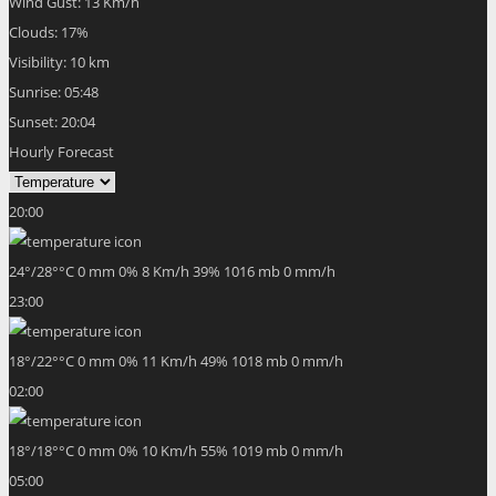
Wind Gust:
13 Km/h
Clouds:
17%
Visibility:
10 km
Sunrise:
05:48
Sunset:
20:04
Hourly Forecast
20:00
24
°
/
28
°
°C
0 mm
0%
8 Km/h
39%
1016 mb
0 mm/h
23:00
18
°
/
22
°
°C
0 mm
0%
11 Km/h
49%
1018 mb
0 mm/h
02:00
18
°
/
18
°
°C
0 mm
0%
10 Km/h
55%
1019 mb
0 mm/h
05:00