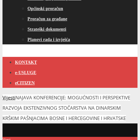
Općinski proračun
Proračun za građane
Strateški dokumenti
Planovi rada i izvješća
KONTAKT
e-USLUGE
eCITIZEN
Vijesti
NAJAVA KONFERENCIJE: MOGUĆNOSTI I PERSPEKTIVE
RAZVOJA EKSTENZIVNOG STOČARSTVA NA DINARSKIM
KRŠKIM PAŠNJACIMA BOSNE I HERCEGOVINE I HRVATSKE
Vijesti