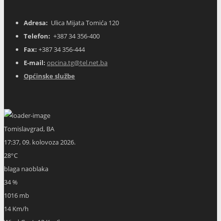
Adresa:
Ulica Mijata Tomića 120
Telefon:
+387 34 356-400
Fax:
+387 34 356-444
E-mail:
opcina.tg@tel.net.ba
Općinske službe
Tomislavgrad, BA
17:37,
09. kolovoza 2026.
28
°C
blaga naoblaka
34 %
1016 mb
14 Km/h