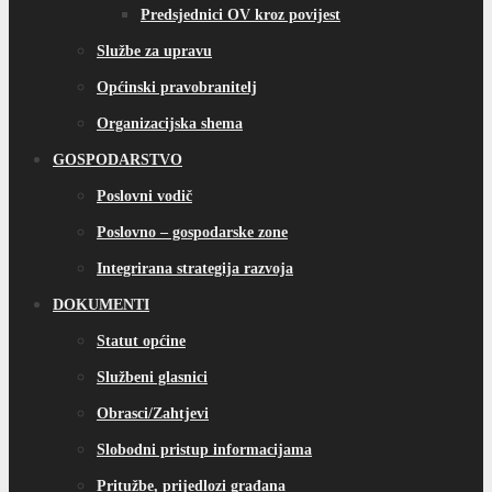
Predsjednici OV kroz povijest
Službe za upravu
Općinski pravobranitelj
Organizacijska shema
GOSPODARSTVO
Poslovni vodič
Poslovno – gospodarske zone
Integrirana strategija razvoja
DOKUMENTI
Statut općine
Službeni glasnici
Obrasci/Zahtjevi
Slobodni pristup informacijama
Pritužbe, prijedlozi građana