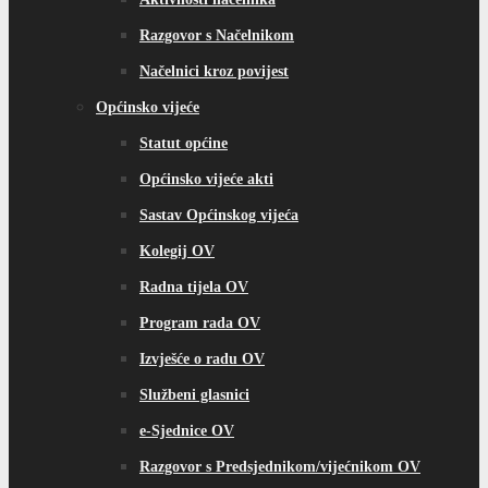
Razgovor s Načelnikom
Načelnici kroz povijest
Općinsko vijeće
Statut općine
Općinsko vijeće akti
Sastav Općinskog vijeća
Kolegij OV
Radna tijela OV
Program rada OV
Izvješće o radu OV
Službeni glasnici
e-Sjednice OV
Razgovor s Predsjednikom/vijećnikom OV