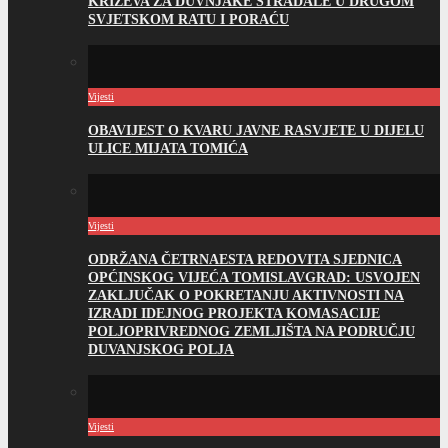
KRIŽEVA ZA DUVNJAKE STRADALE U DRUGOM
SVJETSKOM RATU I PORAĆU
Vijesti
OBAVIJEST O KVARU JAVNE RASVJETE U DIJELU
ULICE MIJATA TOMIĆA
Vijesti
ODRŽANA ČETRNAESTA REDOVITA SJEDNICA
OPĆINSKOG VIJEĆA TOMISLAVGRAD: USVOJEN
ZAKLJUČAK O POKRETANJU AKTIVNOSTI NA
IZRADI IDEJNOG PROJEKTA KOMASACIJE
POLJOPRIVREDNOG ZEMLJIŠTA NA PODRUČJU
DUVANJSKOG POLJA
Vijesti