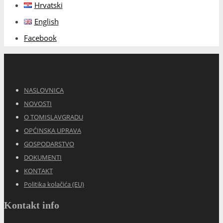
Hrvatski
English
Facebook
NASLOVNICA
NOVOSTI
O TOMISLAVGRADU
OPĆINSKA UPRAVA
GOSPODARSTVO
DOKUMENTI
KONTAKT
Politika kolačića (EU)
Kontakt info