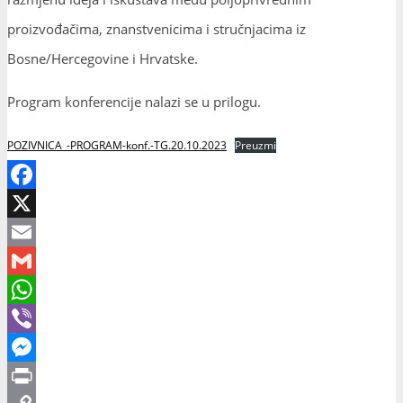
proizvođačima, znanstvenicima i stručnjacima iz
Bosne/Hercegovine i Hrvatske.
Program konferencije nalazi se u prilogu.
POZIVNICA_-PROGRAM-konf.-TG.20.10.2023
Preuzmi
Facebook
X
Email
Gmail
WhatsApp
Viber
Messenger