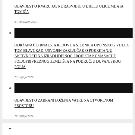
OBAVIJEST O KVARU JAVNE RASVJETE U DIJELU ULICE MIJATA
TOMIĆA
03. kolovoza 2026.
ODRŽANA ČETRNAESTA REDOVITA SJEDNICA OPĆINSKOG VIJEĆA
TOMISLAVGRAD: USVOJEN ZAKLJUČAK O POKRETANJU
AKTIVNOSTI NA IZRADI IDEJNOG PROJEKTA KOMASACIJE
POLJOPRIVREDNOG ZEMLJIŠTA NA PODRUČJU DUVANJSKOG
POLJA
29. srpnja 2026.
OBAVIJEST O ZABRANI LOŽENJA VATRE NA OTVORENOM
PROSTORU
28. srpnja 2026.