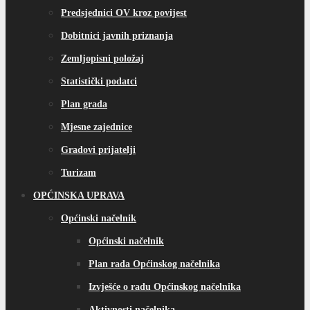
Predsjednici OV kroz povijest
Dobitnici javnih priznanja
Zemljopisni položaj
Statistički podatci
Plan grada
Mjesne zajednice
Gradovi prijatelji
Turizam
OPĆINSKA UPRAVA
Općinski načelnik
Općinski načelnik
Plan rada Općinskog načelnika
Izvješće o radu Općinskog načelnika
Aktivnosti načelnika