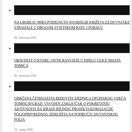
NA GROBLJU MIRA PODIGNUTO 919 BIJELIH KRIŽEVA ZA DUVNJAKE
STRADALE U DRUGOM SVJETSKOM RATU I PORAĆU
03. kolovoza 2026.
OBAVIJEST O KVARU JAVNE RASVJETE U DIJELU ULICE MIJATA
TOMIĆA
03. kolovoza 2026.
ODRŽANA ČETRNAESTA REDOVITA SJEDNICA OPĆINSKOG VIJEĆA
TOMISLAVGRAD: USVOJEN ZAKLJUČAK O POKRETANJU
AKTIVNOSTI NA IZRADI IDEJNOG PROJEKTA KOMASACIJE
POLJOPRIVREDNOG ZEMLJIŠTA NA PODRUČJU DUVANJSKOG
POLJA
29. srpnja 2026.