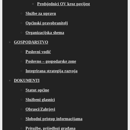
Predsjednici OV kroz povijest
Službe za upravu
Općinski pravobranitelj
Organizacijska shema
GOSPODARSTVO
Poslovni vodič
Poslovno – gospodarske zone
Integrirana strategija razvoja
DOKUMENTI
Statut općine
Službeni glasnici
Obrasci/Zahtjevi
Slobodni pristup informacijama
Pritužbe, prijedlozi građana