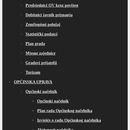
Predsjednici OV kroz povijest
Dobitnici javnih priznanja
Zemljopisni položaj
Statistički podatci
Plan grada
Mjesne zajednice
Gradovi prijatelji
Turizam
OPĆINSKA UPRAVA
Općinski načelnik
Općinski načelnik
Plan rada Općinskog načelnika
Izvješće o radu Općinskog načelnika
Aktivnosti načelnika