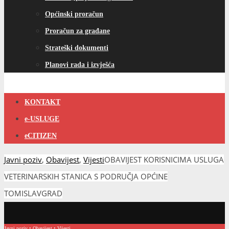
Općinski proračun
Proračun za građane
Strateški dokumenti
Planovi rada i izvješća
KONTAKT
e-USLUGE
eCITIZEN
Javni poziv
,
Obavijest
,
Vijesti
OBAVIJEST KORISNICIMA USLUGA
VETERINARSKIH STANICA S PODRUČJA OPĆINE
TOMISLAVGRAD
Javni poziv
•
Obavijest
•
Vijesti