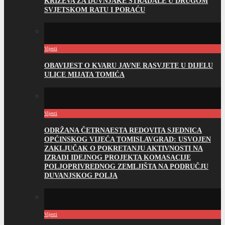
KRIŽEVA ZA DUVNJAKE STRADALE U DRUGOM
SVJETSKOM RATU I PORAĆU
Vijesti
OBAVIJEST O KVARU JAVNE RASVJETE U DIJELU
ULICE MIJATA TOMIĆA
Vijesti
ODRŽANA ČETRNAESTA REDOVITA SJEDNICA
OPĆINSKOG VIJEĆA TOMISLAVGRAD: USVOJEN
ZAKLJUČAK O POKRETANJU AKTIVNOSTI NA
IZRADI IDEJNOG PROJEKTA KOMASACIJE
POLJOPRIVREDNOG ZEMLJIŠTA NA PODRUČJU
DUVANJSKOG POLJA
Vijesti