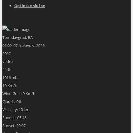
Općinske službe
Tomislavgrad, BA
06:09,
07. kolovoza 2026.
20
°C
vedro
44 %
1016 mb
10 Km/h
Wind Gust:
9 Km/h
Clouds:
0%
Visibility:
10 km
Sunrise:
05:46
Sunset:
20:07