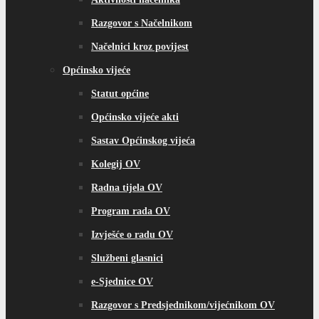
Razgovor s Načelnikom
Načelnici kroz povijest
Općinsko vijeće
Statut općine
Općinsko vijeće akti
Sastav Općinskog vijeća
Kolegij OV
Radna tijela OV
Program rada OV
Izvješće o radu OV
Službeni glasnici
e-Sjednice OV
Razgovor s Predsjednikom/vijećnikom OV