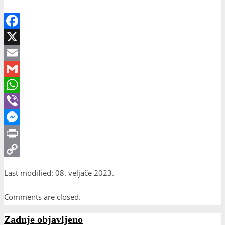
Facebook
X
Email
Gmail
WhatsApp
Viber
Messenger
Print
Copy
Last modified: 08. veljače 2023.
Link
Comments are closed.
Zadnje objavljeno