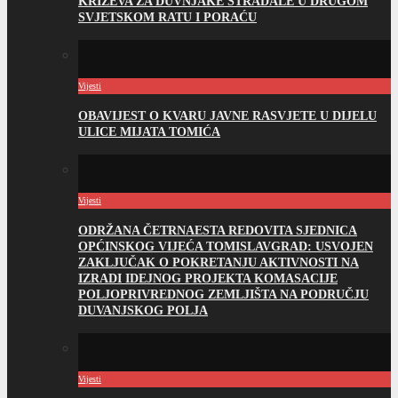
KRIŽEVA ZA DUVNJAKE STRADALE U DRUGOM
SVJETSKOM RATU I PORAĆU
Vijesti
OBAVIJEST O KVARU JAVNE RASVJETE U DIJELU
ULICE MIJATA TOMIĆA
Vijesti
ODRŽANA ČETRNAESTA REDOVITA SJEDNICA
OPĆINSKOG VIJEĆA TOMISLAVGRAD: USVOJEN
ZAKLJUČAK O POKRETANJU AKTIVNOSTI NA
IZRADI IDEJNOG PROJEKTA KOMASACIJE
POLJOPRIVREDNOG ZEMLJIŠTA NA PODRUČJU
DUVANJSKOG POLJA
Vijesti