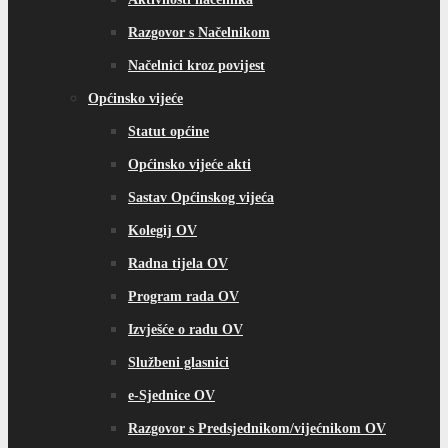
Razgovor s Načelnikom
Načelnici kroz povijest
Općinsko vijeće
Statut općine
Općinsko vijeće akti
Sastav Općinskog vijeća
Kolegij OV
Radna tijela OV
Program rada OV
Izvješće o radu OV
Službeni glasnici
e-Sjednice OV
Razgovor s Predsjednikom/vijećnikom OV