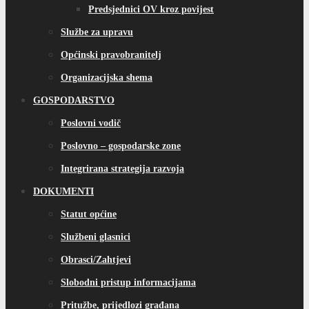
Predsjednici OV kroz povijest
Službe za upravu
Općinski pravobranitelj
Organizacijska shema
GOSPODARSTVO
Poslovni vodič
Poslovno – gospodarske zone
Integrirana strategija razvoja
DOKUMENTI
Statut općine
Službeni glasnici
Obrasci/Zahtjevi
Slobodni pristup informacijama
Pritužbe, prijedlozi građana