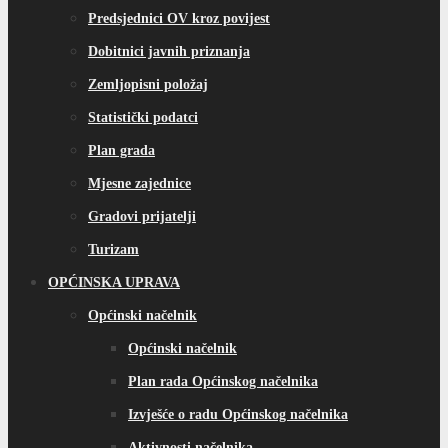
Predsjednici OV kroz povijest
Dobitnici javnih priznanja
Zemljopisni položaj
Statistički podatci
Plan grada
Mjesne zajednice
Gradovi prijatelji
Turizam
OPĆINSKA UPRAVA
Općinski načelnik
Općinski načelnik
Plan rada Općinskog načelnika
Izvješće o radu Općinskog načelnika
Aktivnosti načelnika