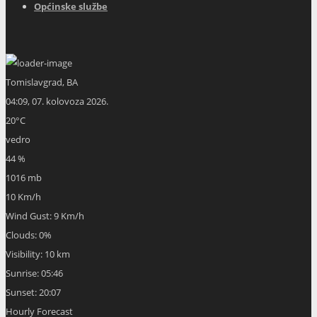
Općinske službe
Tomislavgrad, BA
04:09,
07. kolovoza 2026.
20
°C
vedro
44 %
1016 mb
10 Km/h
Wind Gust:
9 Km/h
Clouds:
0%
Visibility:
10 km
Sunrise:
05:46
Sunset:
20:07
Hourly Forecast