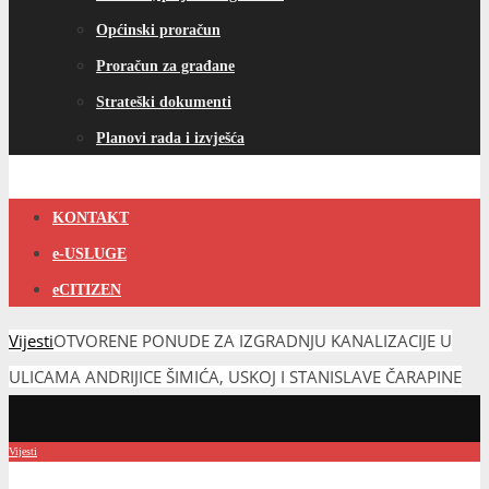
Općinski proračun
Proračun za građane
Strateški dokumenti
Planovi rada i izvješća
KONTAKT
e-USLUGE
eCITIZEN
Vijesti
OTVORENE PONUDE ZA IZGRADNJU KANALIZACIJE U
ULICAMA ANDRIJICE ŠIMIĆA, USKOJ I STANISLAVE ČARAPINE
Vijesti