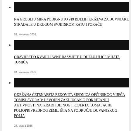
NA GROBLJU MIRA PODIGNUTO 919 BIJELIH KRIŽEVA ZA DUVNJAKE
STRADALE U DRUGOM SVJETSKOM RATU I PORAĆU
03. kolovoza 2026.
OBAVIJEST O KVARU JAVNE RASVJETE U DIJELU ULICE MIJATA
TOMIĆA
03. kolovoza 2026.
ODRŽANA ČETRNAESTA REDOVITA SJEDNICA OPĆINSKOG VIJEĆA
TOMISLAVGRAD: USVOJEN ZAKLJUČAK O POKRETANJU
AKTIVNOSTI NA IZRADI IDEJNOG PROJEKTA KOMASACIJE
POLJOPRIVREDNOG ZEMLJIŠTA NA PODRUČJU DUVANJSKOG
POLJA
29. srpnja 2026.