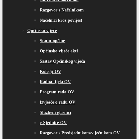
Razgovor s Načelnikom
Načelnici kroz povijest
Općinsko vijeće
Statut općine
Općinsko vijeće akti
Sastav Općinskog vijeća
Kolegij OV
Radna tijela OV
Program rada OV
Izvješće o radu OV
Službeni glasnici
e-Sjednice OV
Razgovor s Predsjednikom/vijećnikom OV