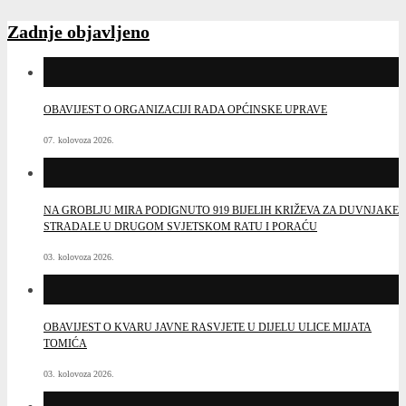
stranica
objava
Zadnje objavljeno
OBAVIJEST O ORGANIZACIJI RADA OPĆINSKE UPRAVE
07. kolovoza 2026.
NA GROBLJU MIRA PODIGNUTO 919 BIJELIH KRIŽEVA ZA DUVNJAKE
STRADALE U DRUGOM SVJETSKOM RATU I PORAĆU
03. kolovoza 2026.
OBAVIJEST O KVARU JAVNE RASVJETE U DIJELU ULICE MIJATA
TOMIĆA
03. kolovoza 2026.