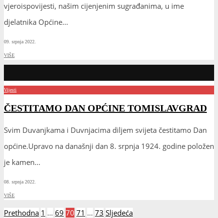
vjeroispovijesti, našim cijenjenim sugrađanima, u ime
djelatnika Općine
...
09. srpnja 2022.
VIŠE
Vijesti
ČESTITAMO DAN OPĆINE TOMISLAVGRAD
Svim Duvanjkama i Duvnjacima diljem svijeta čestitamo Dan
općine.Upravo na današnji dan 8. srpnja 1924. godine položen
je kamen
...
08. srpnja 2022.
VIŠE
Brojevi
Prethodna
1
…
69
70
71
…
73
Sljedeća