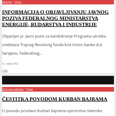
Obavijest
•
Vijesti
INFORMACIJA O OBJAVLJIVANJU JAVNOG
POZIVA FEDERALNOG MINISTARSTVA
ENERGIJE, RUDARSTVA I INDUSTRIJE
Objavljen je Javni poziv za kandidiranje Programa utroška
sredstava Trajnog Revolving fonda kod Union banke d.d.
Sarajevo, Federalnog
...
11. srpnja 2022.
VIŠE
Aktivnosti načelnika
•
Vijesti
ČESTITKA POVODOM KURBAN BAJRAMA
U povodu proslave Kurban bajrama vjernicima islamske