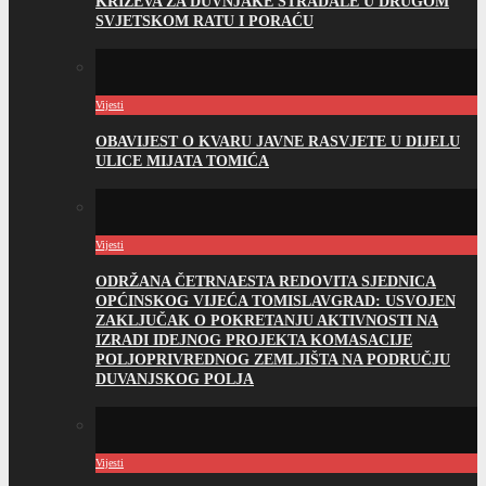
KRIŽEVA ZA DUVNJAKE STRADALE U DRUGOM
SVJETSKOM RATU I PORAĆU
Vijesti
OBAVIJEST O KVARU JAVNE RASVJETE U DIJELU
ULICE MIJATA TOMIĆA
Vijesti
ODRŽANA ČETRNAESTA REDOVITA SJEDNICA
OPĆINSKOG VIJEĆA TOMISLAVGRAD: USVOJEN
ZAKLJUČAK O POKRETANJU AKTIVNOSTI NA
IZRADI IDEJNOG PROJEKTA KOMASACIJE
POLJOPRIVREDNOG ZEMLJIŠTA NA PODRUČJU
DUVANJSKOG POLJA
Vijesti