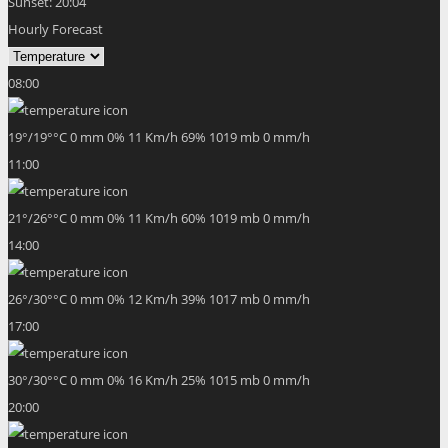
Sunset:
20:04
Hourly Forecast
08:00
19
°
/
19
°
°C
0 mm
0%
11 Km/h
69%
1019 mb
0 mm/h
11:00
21
°
/
26
°
°C
0 mm
0%
11 Km/h
60%
1019 mb
0 mm/h
14:00
26
°
/
30
°
°C
0 mm
0%
12 Km/h
39%
1017 mb
0 mm/h
17:00
30
°
/
30
°
°C
0 mm
0%
16 Km/h
25%
1015 mb
0 mm/h
20:00