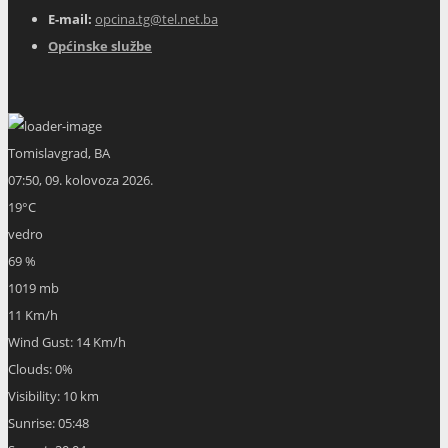
E-mail:
opcina.tg@tel.net.ba
Općinske službe
Tomislavgrad, BA
07:50,
09. kolovoza 2026.
19
°C
vedro
69 %
1019 mb
11 Km/h
Wind Gust:
14 Km/h
Clouds:
0%
Visibility:
10 km
Sunrise:
05:48