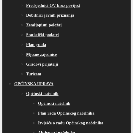
Predsjednici OV kroz povijest
Dobitnici javnih priznanja
Zemljopisni položaj
Statistički podatci
Plan grada
Mjesne zajednice
Gradovi prijatelji
Turizam
OPĆINSKA UPRAVA
Općinski načelnik
Općinski načelnik
Plan rada Općinskog načelnika
Izvješće o radu Općinskog načelnika
Aktivnosti načelnika