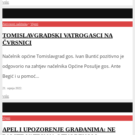
VIŠE
Aktivnosti načelnika
•
Vijesti
TOMISLAVGRADSKI VATROGASCI NA
ČVRSNICI
Načelnik općine Tomislavgrad gos. Ivan Buntić pozitivno je
odgovorio na zahtjev načelnika Općine Posušje gos. Ante
Begić i u pomoć
...
21. srpnja 2022.
VIŠE
Vijesti
APEL I UPOZORENJE GRAĐANIMA: NE