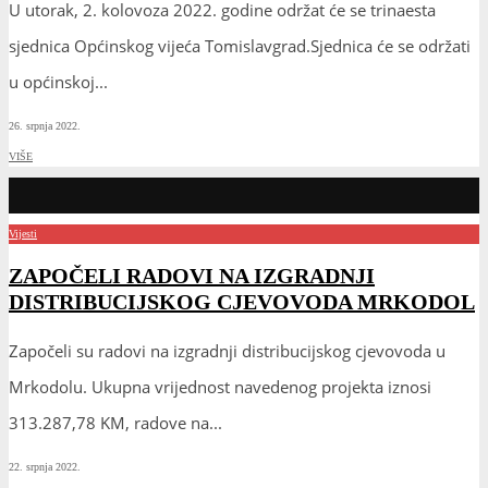
U utorak, 2. kolovoza 2022. godine održat će se trinaesta
sjednica Općinskog vijeća Tomislavgrad.Sjednica će se održati
u općinskoj
...
26. srpnja 2022.
VIŠE
Vijesti
ZAPOČELI RADOVI NA IZGRADNJI
DISTRIBUCIJSKOG CJEVOVODA MRKODOL
Započeli su radovi na izgradnji distribucijskog cjevovoda u
Mrkodolu. Ukupna vrijednost navedenog projekta iznosi
313.287,78 KM, radove na
...
22. srpnja 2022.