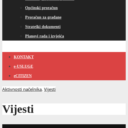
Općinski proračun
Proračun za građane
Strateški dokumenti
Planovi rada i izvješća
KONTAKT
e-USLUGE
eCITIZEN
Aktivnosti načelnika
,
Vijesti
Vijesti