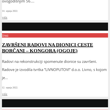
ovogodišnjim 56.
...
14. srpnja 2022.
VIŠE
Vijesti
ZAVRŠENI RADOVI NA DIONICI CESTE
BORČANI – KONGORA (OGOJE)
Radovi na rekonstrukciji spomenute dionice su završeni.
Radove je izvodila tvrtka ”LIVNOPUTOVI” d.o.o. Livno, s kojom
je
...
12. srpnja 2022.
VIŠE