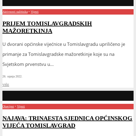
Aktivnosti načelnika
•
Vijesti
PRIJEM TOMISLAVGRADSKIH
MAŽORETKINJA
U dvorani općinske vijećnice u Tomislavgradu upriličeno je
primanje za Tomislavgradske mažoretkinje koje su na
Svjetskom prvenstvu u
...
26. srpnja 2022.
VIŠE
Obavijest
•
Vijesti
NAJAVA: TRINAESTA SJEDNICA OPĆINSKOG
VIJEĆA TOMISLAVGRAD