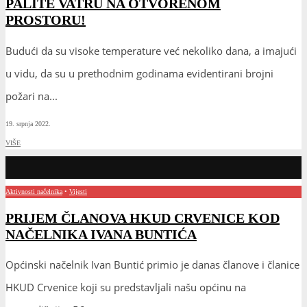
PALITE VATRU NA OTVORENOM
PROSTORU!
Budući da su visoke temperature već nekoliko dana, a imajući
u vidu, da su u prethodnim godinama evidentirani brojni
požari na
...
19. srpnja 2022.
VIŠE
Aktivnosti načelnika
•
Vijesti
PRIJEM ČLANOVA HKUD CRVENICE KOD
NAČELNIKA IVANA BUNTIĆA
Općinski načelnik Ivan Buntić primio je danas članove i članice
HKUD Crvenice koji su predstavljali našu općinu na