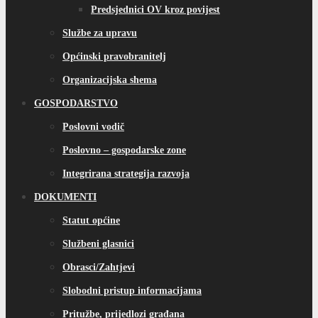
Predsjednici OV kroz povijest
Službe za upravu
Općinski pravobranitelj
Organizacijska shema
GOSPODARSTVO
Poslovni vodič
Poslovno – gospodarske zone
Integrirana strategija razvoja
DOKUMENTI
Statut općine
Službeni glasnici
Obrasci/Zahtjevi
Slobodni pristup informacijama
Pritužbe, prijedlozi građana