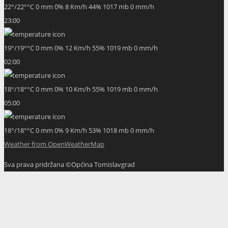
22
°
/
22
°
°C
0 mm
0%
8 Km/h
44%
1017 mb
0 mm/h
23:00
19
°
/
19
°
°C
0 mm
0%
12 Km/h
55%
1019 mb
0 mm/h
02:00
18
°
/
18
°
°C
0 mm
0%
10 Km/h
55%
1019 mb
0 mm/h
05:00
18
°
/
18
°
°C
0 mm
0%
9 Km/h
53%
1018 mb
0 mm/h
Weather from OpenWeatherMap
Sva prava pridržana ©Općina Tomislavgrad