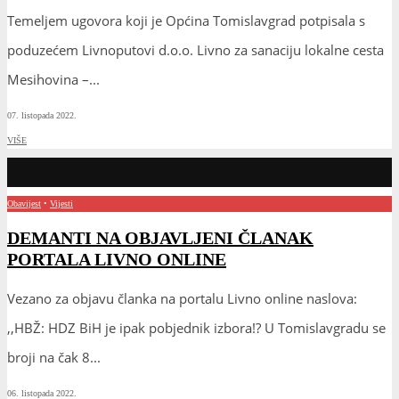
Temeljem ugovora koji je Općina Tomislavgrad potpisala s
poduzećem Livnoputovi d.o.o. Livno za sanaciju lokalne cesta
Mesihovina –
...
07. listopada 2022.
VIŠE
Obavijest
•
Vijesti
DEMANTI NA OBJAVLJENI ČLANAK
PORTALA LIVNO ONLINE
Vezano za objavu članka na portalu Livno online naslova:
,,HBŽ: HDZ BiH je ipak pobjednik izbora!? U Tomislavgradu se
broji na čak 8
...
06. listopada 2022.