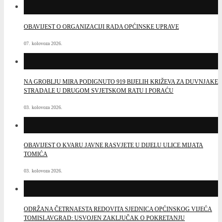
OBAVIJEST O ORGANIZACIJI RADA OPĆINSKE UPRAVE
07. kolovoza 2026.
NA GROBLJU MIRA PODIGNUTO 919 BIJELIH KRIŽEVA ZA DUVNJAKE
STRADALE U DRUGOM SVJETSKOM RATU I PORAĆU
03. kolovoza 2026.
OBAVIJEST O KVARU JAVNE RASVJETE U DIJELU ULICE MIJATA
TOMIĆA
03. kolovoza 2026.
ODRŽANA ČETRNAESTA REDOVITA SJEDNICA OPĆINSKOG VIJEĆA
TOMISLAVGRAD: USVOJEN ZAKLJUČAK O POKRETANJU