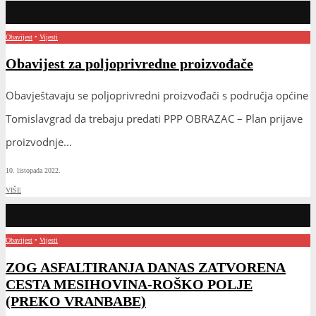
Obavijest
•
Vijesti
Obavijest za poljoprivredne proizvođače
Obavještavaju se poljoprivredni proizvođači s područja općine
Tomislavgrad da trebaju predati PPP OBRAZAC – Plan prijave
proizvodnje
...
10. listopada 2022.
VIŠE
Obavijest
•
Vijesti
ZOG ASFALTIRANJA DANAS ZATVORENA
CESTA MESIHOVINA-ROŠKO POLJE
(PREKO VRANBABE)