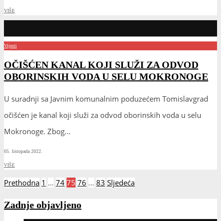
VIŠE
Vijesti
OČIŠĆEN KANAL KOJI SLUŽI ZA ODVOD
OBORINSKIH VODA U SELU MOKRONOGE
U suradnji sa Javnim komunalnim poduzećem Tomislavgrad
očišćen je kanal koji služi za odvod oborinskih voda u selu
Mokronoge. Zbog
...
05. listopada 2022.
VIŠE
Brojevi
Prethodna
1
…
74
75
76
…
83
Sljedeća
stranica
objava
Zadnje objavljeno