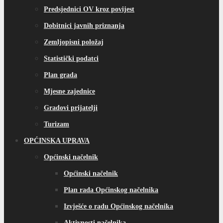
Predsjednici OV kroz povijest
Dobitnici javnih priznanja
Zemljopisni položaj
Statistički podatci
Plan grada
Mjesne zajednice
Gradovi prijatelji
Turizam
OPĆINSKA UPRAVA
Općinski načelnik
Općinski načelnik
Plan rada Općinskog načelnika
Izvješće o radu Općinskog načelnika
Aktivnosti načelnika