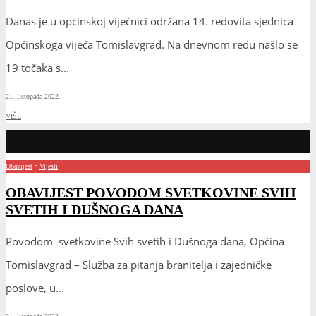
Danas je u općinskoj vijećnici održana 14. redovita sjednica
Općinskoga vijeća Tomislavgrad. Na dnevnom redu našlo se
19 točaka s
...
21. listopada 2022.
VIŠE
Obavijest
•
Vijesti
OBAVIJEST POVODOM SVETKOVINE SVIH
SVETIH I DUŠNOGA DANA
Povodom svetkovine Svih svetih i Dušnoga dana, Općina
Tomislavgrad – Služba za pitanja branitelja i zajedničke
poslove, u
...