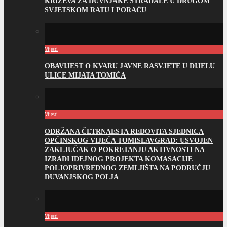
KRIŽEVA ZA DUVNJAKE STRADALE U DRUGOM
SVJETSKOM RATU I PORAĆU
Vijesti
OBAVIJEST O KVARU JAVNE RASVJETE U DIJELU
ULICE MIJATA TOMIĆA
Vijesti
ODRŽANA ČETRNAESTA REDOVITA SJEDNICA
OPĆINSKOG VIJEĆA TOMISLAVGRAD: USVOJEN
ZAKLJUČAK O POKRETANJU AKTIVNOSTI NA
IZRADI IDEJNOG PROJEKTA KOMASACIJE
POLJOPRIVREDNOG ZEMLJIŠTA NA PODRUČJU
DUVANJSKOG POLJA
Vijesti