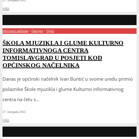
21. listopada 2022.
VIŠE
Aktivnosti načelnika
•
Obavijest
•
Vijesti
ŠKOLA MJUZIKLA I GLUME KULTURNO
INFORMATIVNOGA CENTRA
TOMISLAVGRAD U POSJETI KOD
OPĆINSKOG NAČELNIKA
Danas je općinski načelnik Ivan Buntić u svome uredu primio
polaznike Škole mjuzikla i glume Kulturno informativnog
centra na čelu s
...
17. listopada 2022.
VIŠE