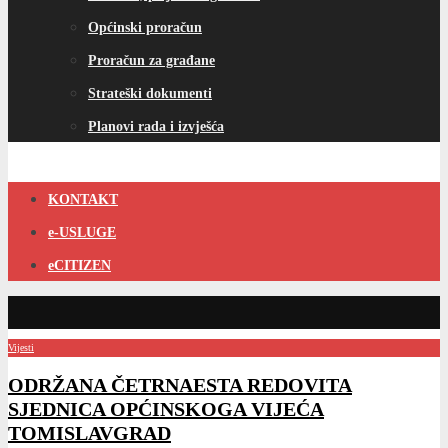
Općinski proračun
Proračun za građane
Strateški dokumenti
Planovi rada i izvješća
KONTAKT
e-USLUGE
eCITIZEN
Vijesti
ODRŽANA ČETRNAESTA REDOVITA
SJEDNICA OPĆINSKOGA VIJEĆA
TOMISLAVGRAD