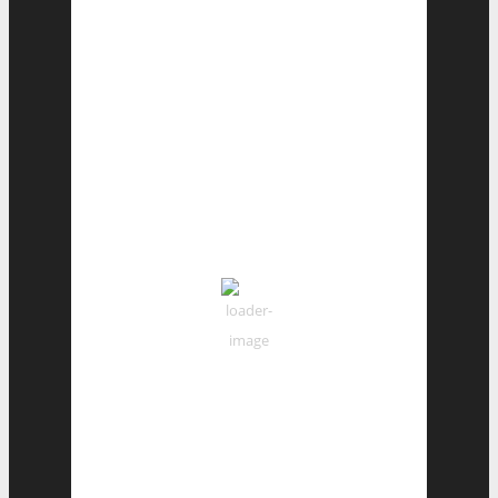
Hourly Forecast
23:00
17
°
/
17
°
°C
0 mm
0%
12 Km/h
84%
1020 mb
0
mm/h
02:00
16
°
/
17
°
°C
0 mm
0%
12 Km/h
85%
1020 mb
0
mm/h
05:00
15
°
/
15
°
°C
0 mm
0%
13 Km/h
87%
1019 mb
0
mm/h
08:00
19
°
/
19
°
°C
0 mm
0%
11 Km/h
67%
1019 mb
0