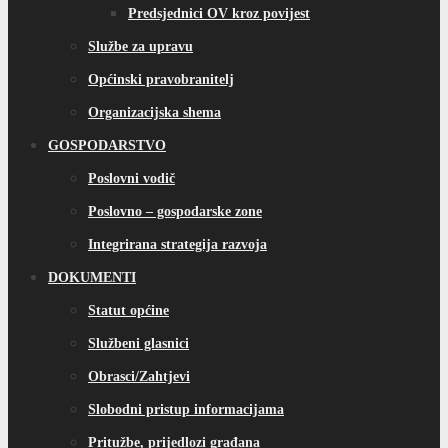
Predsjednici OV kroz povijest
Službe za upravu
Općinski pravobranitelj
Organizacijska shema
GOSPODARSTVO
Poslovni vodič
Poslovno – gospodarske zone
Integrirana strategija razvoja
DOKUMENTI
Statut općine
Službeni glasnici
Obrasci/Zahtjevi
Slobodni pristup informacijama
Pritužbe, prijedlozi građana