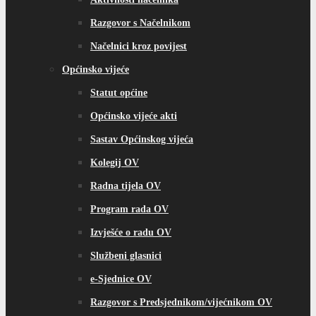
Razgovor s Načelnikom
Načelnici kroz povijest
Općinsko vijeće
Statut općine
Općinsko vijeće akti
Sastav Općinskog vijeća
Kolegij OV
Radna tijela OV
Program rada OV
Izvješće o radu OV
Službeni glasnici
e-Sjednice OV
Razgovor s Predsjednikom/vijećnikom OV